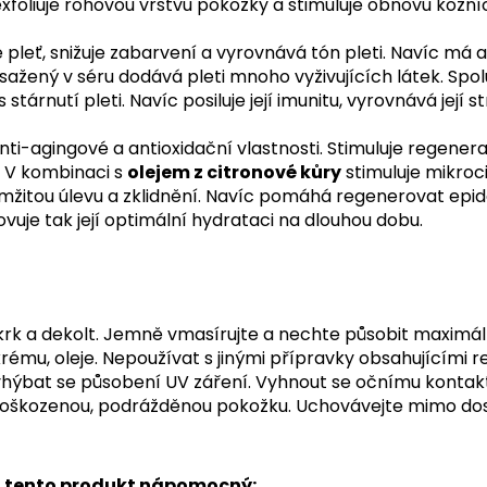
xfoliuje rohovou vrstvu pokožky a stimuluje obnovu kožní
 pleť, snižuje zabarvení a vyrovnává tón pleti. Navíc má an
ažený v séru dodává pleti mnoho vyživujících látek. Spol
stárnutí pleti. Navíc posiluje její imunitu, vyrovnává její s
anti-agingové a antioxidační vlastnosti. Stimuluje regener
. V kombinaci s
olejem z citronové kůry
stimuluje mikroci
kamžitou úlevu a zklidnění. Navíc pomáhá regenerovat epid
uje tak její optimální hydrataci na dlouhou dobu.
 krk a dekolt. Jemně vmasírujte a nechte působit maximál
krému, oleje.
Nepoužívat s jinými přípravky obsahujícími re
vyhýbat se působení UV záření. Vyhnout se očnímu konta
a poškozenou, podrážděnou pokožku. Uchovávejte mimo dos
ýt tento produkt nápomocný: