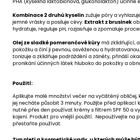
PHA (kyselina laktobionová, glukonolakton) účinně e
Kombinace 2 druhů kyselin
zužuje póry a vyhlazuje
jemné vrásky a posiluje cévy.
Extrakt z brusinek
obs
hydratuje, reguluje pH, rozjasňuje a zpomaluje proces 
Olej ze sladké pomerančové kůry
má zklidňující, 
pokožku a činí ji pevnou, osvěženou a hydratovanou
tonizuje a zklidňuje podráždění a záněty, přináší o
pronikání účinných látek hluboko do pokožky a obnov
Použití:
Aplikujte malé množství večer na vyčištěný obličej,
jej necháte působit 3 minuty. Použijte před aplikací 
nutné přes den používat krémy s filtrem SPF 50 a 
kojení. Produkt pro vnější použití. Nepoužívejte n
přestaňte používat.
Typ pleti a kosmetické vady, u kterých může b