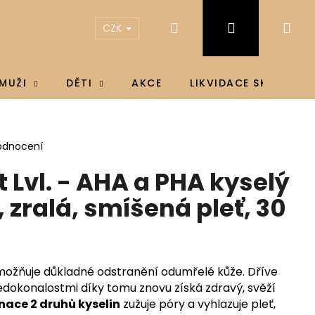
Hledat
Přihlášení
Ná
CZK
koš
MUŽI
DĚTI
AKCE
LIKVIDACE SKLADU
odnocení
 Lvl. - AHA a PHA kyselý
 zralá, smíšená pleť, 30
možňuje důkladné odstranění odumřelé kůže. Dříve
edokonalostmi díky tomu znovu získá zdravý, svěží
ace 2 druhů kyselin
zužuje póry a vyhlazuje pleť,
IN D3 & K2®, D3 4000