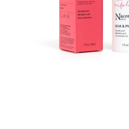
JATER, CITRÓN, 240 ML
449 Kč