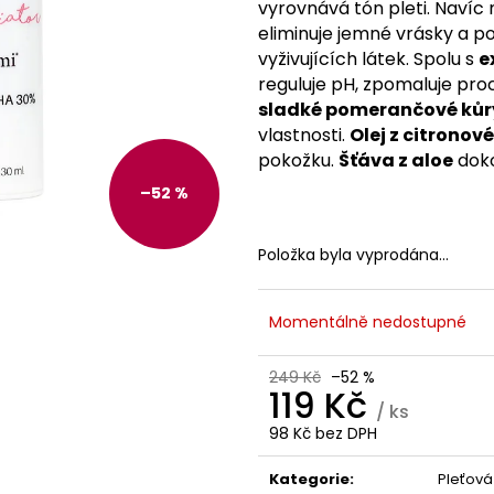
TREONÁT, 90 ROSTLINNÝCH KAPSLÍ
IU / K2 150 MCG
vyrovnává tón pleti. Navíc 
KAPSLÍ
VYSOKÁ 
999 Kč
eliminuje jemné vrásky a po
PATENTOVANÁ F
Původně:
K2VITAL®DELTA, 
vyživujících látek. Spolu s
e
reguluje pH, zpomaluje proce
699 Kč
sladké pomerančové kůr
vlastnosti.
Olej z citronov
pokožku.
Šťáva z aloe
doko
–52 %
Položka byla vyprodána…
Momentálně nedostupné
249 Kč
–52 %
119 Kč
/ ks
98 Kč bez DPH
Měrná
cena:
Kategorie
:
Pleťová