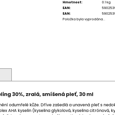
Hmotnost
:
0.1 kg
EAN
:
590253
EAN
:
590253
Položka byla vyprodána…
)
ling 30%, zralá, smíšená pleť, 30 ml
ění odumřelé kůže. Dříve zašedlá a unavená pleť s nedok
plex AHA kyselin (kyselina glykolová, kyselina citrónová, 