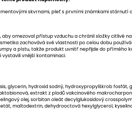
igmentovými skvrnami,
pleť s prvními známkami stárnutí 
k, aby omezoval přístup vzduchu a chránil složky citlivé n
osmetika zachovává své vlastnosti po celou dobu používá
py a pístu, takže produkt uvnitř nepřijde do přímého ko
 vystavili vnější kontaminaci.
nsis, glycerin, hydroxid sodný, hydroxypropylškrob fosfát,
a laktobionová, extrakt z plodů vakcinového makrocharpon
elingový olej, sorbitan oleát decylglukosidový crosspolyme
tát, maltodextrin, dehydrooctová hexylglycerol, kyselina 