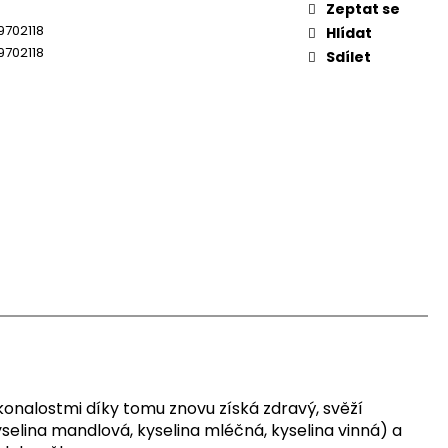
Zeptat se
9702118
Hlídat
9702118
Sdílet
onalostmi díky tomu znovu získá zdravý, svěží
kyselina mandlová, kyselina mléčná, kyselina vinná) a