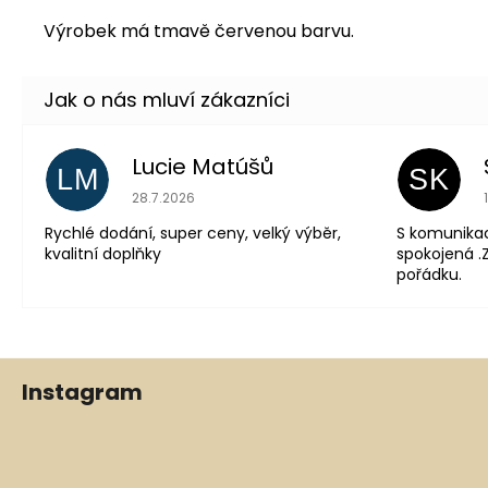
Výrobek má tmavě červenou barvu.
Lucie Matúšů
LM
SK
Hodnocení obchodu je 5 z 5 hvězdiček.
28.7.2026
Rychlé dodání, super ceny, velký výběr,
S komunika
kvalitní doplňky
spokojená .Z
pořádku.
Z
Instagram
á
p
a
t