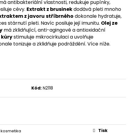
, 100 ROSTLINNÝCH
má antibakteriální vlastnosti, redukuje pupínky,
DÁVKA D3 A
siluje cévy.
Extrakt z brusinek
dodává pleti mnoho
ORMA K2 JAKO MK-7
100 DÁVEK
xtraktem z javoru
stříbrného
dokonale hydratuje,
s stárnutí pleti. Navíc posiluje její imunitu.
Olej ze
y
má zklidňující, anti-agingové a antioxidační
é kůry
stimuluje mikrocirkulaci a uvolňuje
nale tonizuje a zklidňuje podráždění. Více níže.
Kód:
N2118
Tisk
 kosmetika