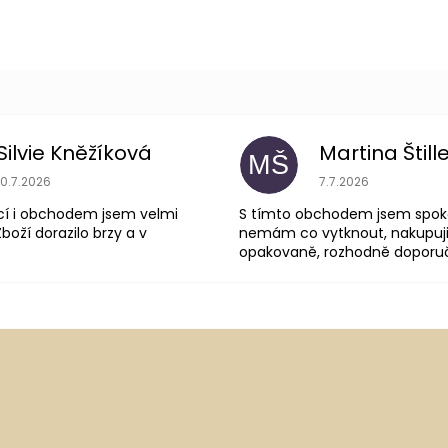
Silvie Kněžíková
Martina Štill
MŠ
Hodnocení obchodu je 5 z 5 hvězdiček.
Hodnocení obchodu
10.7.2026
7.7.2026
cí i obchodem jsem velmi
S tímto obchodem jsem spok
boží dorazilo brzy a v
nemám co vytknout, nakupuji
opakovaně, rozhodně doporuču