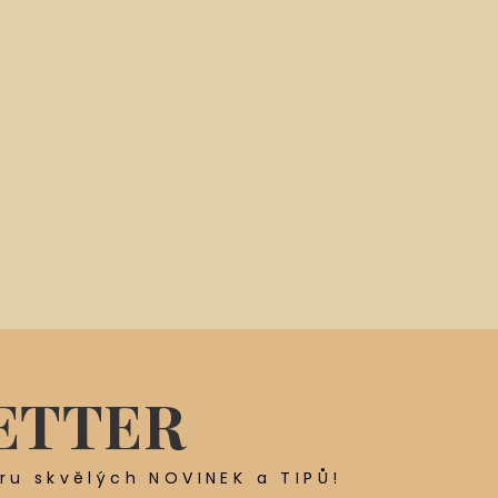
ETTER
ěru skvělých NOVINEK a TIPŮ!