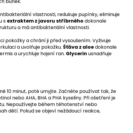
ch buněk.
tibakteriální vlastnosti, redukuje pupínky, eliminuje
u s
extraktem z javoru
stříbrného
dokonale
trukturu a má antibakteriální vlastnosti.
aci pokožky a chrání ji před vysoušením. Vyživuje
rkulaci a uvolňuje pokožku.
Šťáva z aloe
dokonale
ermis a urychluje hojení ran.
Glycerin
usnadňuje
ně 10 minut, poté umyjte. Začněte používat tak, že
tinol nebo AHA, BHA a PHA kyseliny. Při ošetření je
ktu. Nepoužívejte během těhotenství nebo
ah dětí. Pokud se objeví nežádoucí reakce,