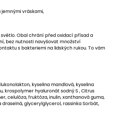
a jemnými vráskami,
a světlo. Obal chrání před oxidací přísad a
ní, bez nutnosti navyšovat množství
ntaktu s bakteriemi na lidských rukou. To vám
 glukonolakton, kyselina mandlová, kyselina
u, krospolymer hyaluronát sodný S , Citrus
r, celulóza, fruktóza, inulin, xanthanová guma,
draselná, glycerylglycerol, rassinka Sorbát,