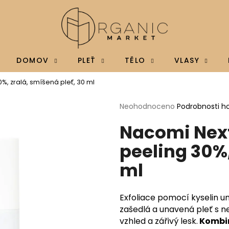
Co potřebujete najít?
DOMOV
PLEŤ
TĚLO
VLASY
0%, zralá, smíšená pleť, 30 ml
HLEDAT
Průměrné
Neohodnoceno
Podrobnosti h
hodnocení
Nacomi Next
produktu
je
Doporučujeme
peeling 30%,
0,0
z
ml
5
hvězdiček.
Exfoliace pomocí kyselin u
zašedlá a unavená pleť s n
vzhled a zářivý lesk.
Kombin
BRAINMAX MAGTEIN®, HOŘČÍK L-
BRAINMAX VITAM