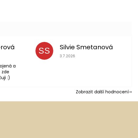
erová
Silvie Smetanová
SS
 je 5 z 5 hvězdiček.
Hodnocení obchodu je 5 z 5 hvězdič
3.7.2026
ojená a
 zde
ji :)
Zobrazit další hodnocení