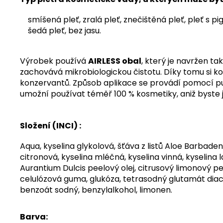
smíšená pleť,
zralá pleť,
znečištěná pleť,
pleť s p
šedá pleť, bez jasu.
Výrobek používá
AIRLESS obal
, který je navržen ta
zachovává mikrobiologickou čistotu. Díky tomu si k
konzervantů. Způsob aplikace se provádí pomocí pum
umožní používat téměř 100 % kosmetiky, aniž byste ji
Složení (INCI) :
Aqua, kyselina glykolová, šťáva z listů Aloe Barbade
citronová, kyselina mléčná, kyselina vinná, kyselin
Aurantium Dulcis peelový olej, citrusový limonový pe
celulózová guma, glukóza, tetrasodný glutamát diace
benzoát sodný, benzylalkohol, limonen.
Barva: