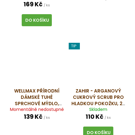
169 Kč
/ ks
DO KOŠÍKU
TIP
WELLMAX PŘÍRODNÍ
ZAHIR - ARGANOVÝ
DÁMSKÉ TUHÉ
CUKROVÝ SCRUB PRO
SPRCHOVÉ MÝDLO,
HLADKOU POKOŽKU, 25
Momentálně nedostupné
Skladem
MANGO-MARACUJA, 60
ML
139 Kč
110 Kč
G
/ ks
/ ks
DO KOŠÍKU