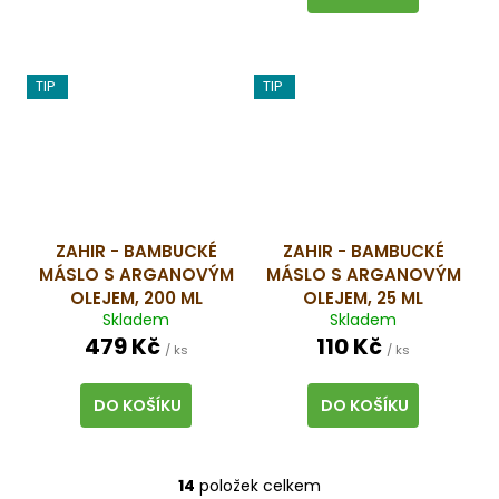
TIP
TIP
ZAHIR - BAMBUCKÉ
ZAHIR - BAMBUCKÉ
MÁSLO S ARGANOVÝM
MÁSLO S ARGANOVÝM
OLEJEM, 200 ML
OLEJEM, 25 ML
Skladem
Skladem
479 Kč
110 Kč
/ ks
/ ks
DO KOŠÍKU
DO KOŠÍKU
14
položek celkem
O