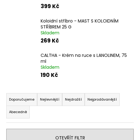
399 Kč
a
j
Koloidní stříbro - MAST S KOLOIDNÍM
í
STŘÍBREM 25 G
t
Skladem
?
269 Kč
CALTHA - Krém na ruce s LANOLINEM, 75
ml
Skladem
HLEDAT
190 Kč
Ř
D
a
Doporučujeme
Nejlevnější
Nejdražší
Nejprodávanější
o
z
p
Abecedně
e
o
n
r
í
u
OTEVŘÍT FILTR