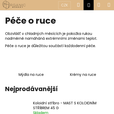
K
Přejít
Hledat
Náku
M
Přihlášen
CZK
na
o
obsah
Zpět
Zpět
košík
š
Péče o ruce
í
C
k
o
Obzvlášť v chladných měsících je pokožka rukou
nadměrně namáháná extrémními změnami teplot.
p
Péče o ruce je důležitou součástí každodenní péče.
o
t
ř
e
b
Mýdla na ruce
Krémy na ruce
u
j
Nejprodávanější
e
t
Koloidní stříbro - MAST S KOLOIDNÍM
e
STŘÍBREM 45 G
n
Skladem