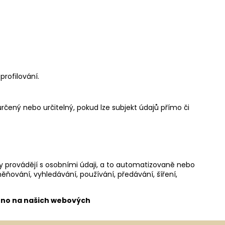
rofilování.
rčený nebo určitelný, pokud lze subjekt údajů přímo či
y provádějí s osobními údaji, a to automatizovaně nebo
ňování, vyhledávání, používání, předávání, šíření,
jněno na našich webových