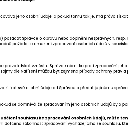
racovává jeho osobní údaje, a pokud tomu tak je, má právo získ
) požádat Správce o opravu nebo doplnění nesprávných, resp. 
ípadně požádat o omezení zpracování osobních údajů v souvislos
uace právo kdykoli vznést u Správce námitku proti zpracování j
 zájmy dle Nařízení můžou být zejména případy ochrany práv a 
 získat své osobní údaje od Správce a předat je jinému správc
 pokud se domnívá, že zpracováním jeho osobních údajů bylo po
 udělení souhlasu ke zpracování osobních údajů, může tent
í dotčena zákonnost zpracování vycházejícího ze souhlasu, kte