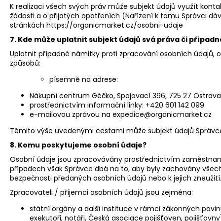
K realizaci všech svých práv může subjekt údajů využít kont
žádosti a o přijatých opatřeních (Nařízení k tomu Správci dáv
stránkách
https://organicmarket.cz/osobni-udaje
7. Kde může uplatnit subjekt údajů svá práva či případ
Uplatnit případné námitky proti zpracování osobních údajů, o
způsobů:
písemně na adrese:
Nákupní centrum Géčko
, Spojovací 396
, 725 27 Ostrava
prostřednictvím informační linky: +420 601 142 099
e-mailovou zprávou na
expedice@organicmarket.cz
Těmito výše uvedenými cestami může subjekt údajů Správce k
8. Komu poskytujeme osobní údaje?
Osobní údaje jsou zpracovávány prostřednictvím zaměstnanc
případech však Správce dbá na to, aby byly zachovány všechny
bezpečnosti předaných osobních údajů nebo k jejich zneužití
Zpracovateli / příjemci osobních údajů jsou zejména:
státní orgány a další instituce v rámci zákonných povin
exekutoři, notáři, Česká asociace pojišťoven, pojišťovny