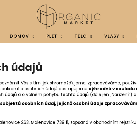
Co potřebujete najít?
DOMOV
PLEŤ
TĚLO
VLASY
HLEDAT
ch údajů
Doporučujeme
m seznámit Vás s tím, jak shromažďujeme, zpracováváme, použív
y soukromí a osobních údajů postupujeme
výhradně v souladu s
 údajů a o volném pohybu těchto údajů (dále jen „Nařízení“) a d
e subjektů osobních údaj, jejichž osobní údaje zpracovává
alenovice 263
, Malenovice 739 11, zapsaná v obchodním rejstřík
BRAINMAX MAGTEIN®, HOŘČÍK L-
BRAINMAX VITAM