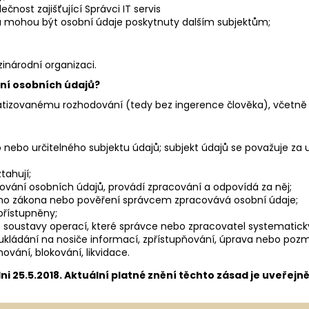
nost zajišťující Správci IT servis
ů mohou být osobní údaje poskytnuty dalším subjektům;
inárodní organizaci.
ní osobních údajů?
izovanému rozhodování (tedy bez ingerence člověka), včetně p
 nebo určitelného subjektu údajů; subjekt údajů se považuje za u
tahují;
acování osobních údajů, provádí zpracování a odpovídá za něj;
ního zákona nebo pověření správcem zpracovává osobní údaje;
přístupněny;
 soustavy operací, které správce nebo zpracovatel systematick
kládání na nosiče informací, zpřístupňování, úprava nebo pozmě
vání, blokování, likvidace.
ni 25.5.2018. Aktuální platné znění těchto zásad je uveře