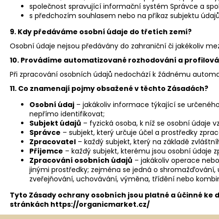
společnost spravující informační systém Správce a společ
s předchozím souhlasem nebo na příkaz subjektu údaj
9. Kdy předáváme osobní údaje do třetích zemí?
Osobní údaje nejsou předávány do zahraniční či jakékoliv mez
10. Provádíme automatizované rozhodování a profilová
Při zpracování osobních údajů nedochází k žádnému automat
11. Co znamenají pojmy obsažené v těchto Zásadách?
Osobní údaj
– jakákoliv informace týkající se určeného
nepřímo identifikovat;
Subjekt údajů
– fyzická osoba, k níž se osobní údaje vz
Správce
– subjekt, který určuje účel a prostředky zpr
Zpracovatel
– každý subjekt, který na základě zvlášt
Příjemce
– každý subjekt, kterému jsou osobní údaje z
Zpracování osobních údajů
– jakákoliv operace nebo
jinými prostředky; zejména se jedná o shromažďování, u
zveřejňování, uchovávání, výměna, třídění nebo kombino
Tyto Zásady ochrany osobních jsou platné a účinné ke d
stránkách
https://organicmarket.cz/