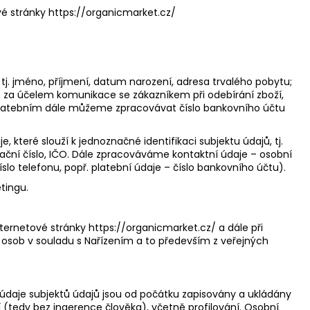
, 100 ROSTLINNÝCH
DÁVKA D3 A
vé stránky
https://organicmarket.cz/
ORMA K2 JAKO MK-7
100 DÁVEK
tj. jméno, příjmení, datum narození, adresa trvalého pobytu;
ále za účelem komunikace se zákazníkem při odebírání zboží,
m platebním dále můžeme zpracovávat číslo bankovního účtu
které slouží k jednoznačné identifikaci subjektu údajů, tj.
kační číslo, IČO. Dále zpracováváme kontaktní údaje – osobní
lo telefonu, popř. platební údaje – číslo bankovního účtu).
tingu.
nternetové stránky
https://organicmarket.cz/
a dále při
 osob v souladu s Nařízením a to především z veřejných
daje subjektů údajů jsou od počátku zapisovány a ukládány
edy bez ingerence člověka), včetně profilování. Osobní