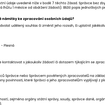
aktní údaje uvedené níže v bodě 7 těchto Zásad. Správce bez zb
á lhůtu 1 měsíce od obdržení žádosti). Bližší popis jednotlivýc
né námitky ke zpracování osobních údajů?
dvolat udělený souhlas či změnit jeho rozsah, či uplatnit jakéko
 - Plesná
ontaktovat s jakoukoliv žádostí či dotazem týkajícím se zprac
ů Správce nebo Správcem pověřených zpracovatelů na základě př
 povinnosti, které Správci a jeho zpracovatelům vyplývají z plat
.
ností, zejména orgány státní správy, soudy, správce daně, orgán
);