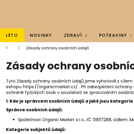
K
Přejít
na
o
obsah
Zpět
Zpět
š
do
do
í
k
obchodu
obchodu
LÉTO
NOVINKY
ZDRAVÍ
POTRAVINY
Domů
Zásady ochrany osobních údajů
Zásady ochrany osobní
Tyto Zásady ochrany osobních údajů jsme vyhotovili s cíle
eshopu
https://organicmarket.cz/
. Při zabezpečení ochran
ochraně fyzických osob v souvislosti se zpracováním osobních
1. Kdo je správcem osobních údajů a jaké jsou kategori
Správce osobních údajů:
Společnost Organic Market s.r.o., IČ: 09117288, sídlem:
M
BRAINMAX - OMEGA 3, OLEJ Z TRESČÍCH
Kategorie subjektů údajů: