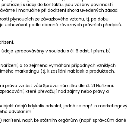
řicházejí s údaji do kontaktu, jsou vázány povinností
ováváme i manuálně při dodržení shora uvedených zásad.
stí plynoucích ze závazkového vztahu, tj. po dobu
 je uchovávat podle obecně závazných právních předpisů.
řízení.
daje zpracovávány v souladu s čl. 6 odst. 1 písm. b)
 Nařízení, a to zejména vymáhání případných vzniklých
mého marketingu (tj. k zasílání nabídek o produktech,
právo vznést vůči Správci námitku dle čl. 21 Nařízení.
pracování, které převažují nad zájmy nebo právy a
ubjekt údajů kdykoliv odvolat; jedná se např. o marketingový
 jeho odvoláním
 c) Nařízení, např. ke státním orgánům (např. správcům daně
.