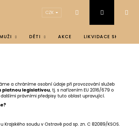
Hledat
Přihlášení
Ná
CZK
koš
MUŽI
DĚTI
AKCE
LIKVIDACE SKLADU
áme a chráníme osobní údaje při provozování služeb
 platnou legislativou
, tj. s nařízením EU 2016/679 o
alšími právními předpisy tuto oblast upravující.
me?
u u Krajského soudu v Ostravě pod sp. zn. C 82089/KSOS.
IN D3 & K2®, D3 4000