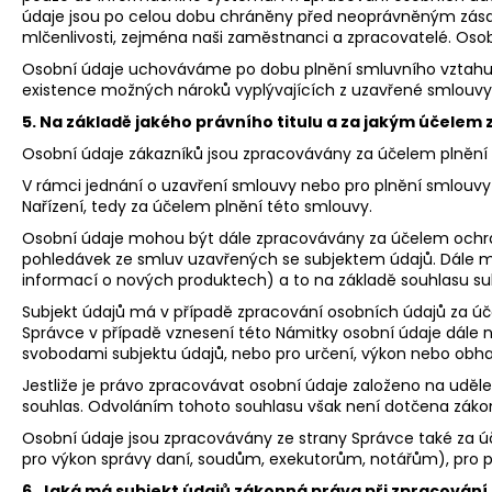
údaje jsou po celou dobu chráněny před neoprávněným zásahem
mlčenlivosti, zejména naši zaměstnanci a zpracovatelé. Oso
Osobní údaje uchováváme po dobu plnění smluvního vztahu a 
existence možných nároků vyplývajících z uzavřené smlouvy
5. Na základě jakého právního titulu a za jakým účele
Osobní údaje zákazníků jsou zpracovávány za účelem plnění sml
V rámci jednání o uzavření smlouvy nebo pro plnění smlouvy s
Nařízení, tedy za účelem plnění této smlouvy.
Osobní údaje mohou být dále zpracovávány za účelem ochrany
pohledávek ze smluv uzavřených se subjektem údajů. Dále mo
informací o nových produktech) a to na základě souhlasu subje
Subjekt údajů má v případě zpracování osobních údajů za účele
Správce v případě vznesení této Námitky osobní údaje dále
svobodami subjektu údajů, nebo pro určení, výkon nebo obha
Jestliže je právo zpracovávat osobní údaje založeno na uděl
souhlas. Odvoláním tohoto souhlasu však není dotčena zákon
Osobní údaje jsou zpracovávány ze strany Správce také za úče
pro výkon správy daní, soudům, exekutorům, notářům), pro pl
6. Jaká má subjekt údajů zákonná práva při zpracování