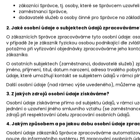
JATER, CITRÓN, 240 ML
zákazníci Správce, tj. osoby, které se Správcem uzavřel
449 Kč
zaměstnanci Správce,
dodavatelé služeb a osoby činné pro Správce na základ
2. Jaké osobní údaje o subjektech údajů zpracováváme
O zákaznících Správce zpracováváme tyto osobní údaje: osobní
v případě že je zákazník fyzickou osobou podnikající dle zvl
potažmo při vyřizování objednávky zpracováváme jeho kontak
zákazníka.
O ostatních subjektech (zaměstnanci, dodavatelé služeb) zpra
jméno, příjmení, titul, datum narození, adresa trvalého poby
údaje, které umožňují kontakt se subjektem údajů v rámci pln
Další osobní údaje (nad rámec výše uvedeného), můžeme zp
3. Z jakých zdrojů osobní údaje získáváme?
Osobní údaje získáváme přímo od subjektu údajů, v rámci uza
jednání o uzavření jiného smluvního vztahu (se zaměstnancem
zdrojů při respektování účelu zpracování osobních údajů.
4. Jakým způsobem a po jakou dobu osobní údaje zpr
Osobní údaje zákazníků Správce zpracováváme automatizovan
pouze do informačního systému. Při zpracování osobních úd