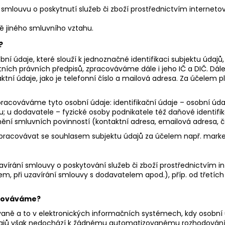
TREONÁT, 90 ROSTLINNÝCH KAPSLÍ
IU / K2 150 MCG
KAPSLÍ
VYSOKÁ 
i smlouvu o poskytnutí služeb či zboží prostřednictvím interneto
999 Kč
PATENTOVANÁ F
Původně:
K2VITAL®DELTA, 
ě jiného smluvního vztahu.
699 Kč
?
 údaje, které slouží k jednoznačné identifikaci subjektu údajů, 
áštních právních předpisů, zpracováváme dále i jeho IČ a DIČ. D
tní údaje, jako je telefonní číslo a mailová adresa. Za účele
cováváme tyto osobní údaje: identifikační údaje – osobní údaje, 
tu; u dodavatele – fyzické osoby podnikatele též daňové identifi
ění smluvních povinností (kontaktní adresa, emailová adresa, čís
racovávat se souhlasem subjektu údajů za účelem např. marke
vírání smlouvy o poskytování služeb či zboží prostřednictvím i
, při uzavírání smlouvy s dodavatelem apod.), příp. od třetích
acováváme?
ě a to v elektronických informačních systémech, kdy osobní ú
ajů však nedochází k žádnému automatizovanému rozhodování (t