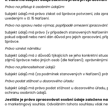
Právo na přístup k osobním údajům:
Subjekt údajů má právo získat od Správce potvrzení, zda zp
uvedeným v čl. 15 Nařízení.
Právo na opravu nebo výmaz, popřípadě omezení zpracování:
Subjekt údajů má právo (v případech stanovených Nařízením
pokud odpadl nebo není dán důvod pro jejich zpracování, př
Správce.
Právo vznést námitku:
Subjekt údajů má z důvodů týkajících se jeho konkrétní sit
zájmů Správce nebo jiných osob (dle Nařízení); oprávněnými
Právo na přenositelnost údajů:
Subjekt údajů má (za podmínek stanovených v Nařízení) právo
Právo podat stížnost u dozorového úřadu:
Subjekt údajů má právo podat stížnost u dozorového úřadu,
ochranu osobních údajů.
Jestliže je právo zpracovávat osobní údaje založeno na
o marketingový souhlas. Odvoláním tohoto souhlasu však nen