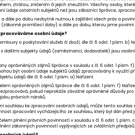
, ztrátou, zničením či jejich zneužitím. Všechny osoby, které p
bní údaje ostatních subjektů než jsou zákazníci Správce, zprac
dále po dobu nezbytně nutnou k zajištění všech práv a povinno
 (zákonné promlčecí doby) a dále po dobu, kterou jsme povinni
m zpracováváme osobní údaje?
ouvy o poskytování služeb či zboží, dle čl. 6 odst. 1 písm. b) Na
 dalšími subjekty údajů (zaměstnanci, dodavatelé) jsou osobní ú
 oprávněných zájmů Správce v souladu s čl. 6 odst. 1 písm. f)
hou být osobní údaje subjektů údajů zpracovávány k využití pří
ktu údajů dle čl. 6 odst. 1 písm. a) Nařízení.
m oprávněných zájmů Správce dle čl. 6 odst. 1 písm. f) Nařízení 
 nezpracovává, pokud neprokáže závažné oprávněné důvody pro z
jobu právních nároků.
ení souhlasu ke zpracování osobních údajů, může tento souhlas s
nost zpracování vycházejícího ze souhlasu, který byl dán před
lem plnění právních povinností v souladu s čl. 6 odst. 1, písm.
nění zákonných povinností vyplývajících ze zvláštních předpisů
 osobních údajů?