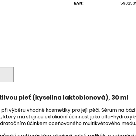
EAN
:
590253
)
tlivou pleť (kyselina laktobionová), 30 ml
 při výběru vhodné kosmetiky pro její péči. Sérum na bázi
který má stejnou exfoliační účinnost jako alfa-hydroxykys
a hydratačním účinkem oceňovaného multikvětového medu.
působí proti vráskám, eliminují volné radikály a zabraňují