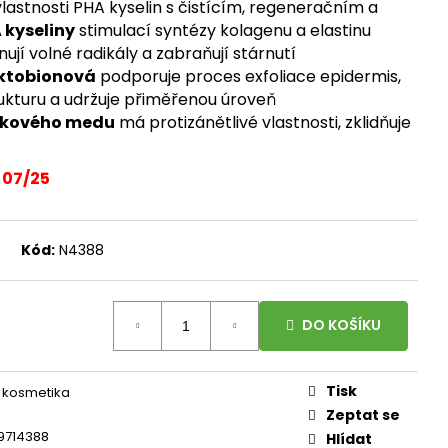
, 100 ROSTLINNÝCH
vlastnosti PHA kyselin s čistícím, regeneračním a
DÁVKA D3 A
 kyseliny
stimulací syntézy kolagenu a elastinu
ORMA K2 JAKO MK-7
100 DÁVEK
ují volné radikály a zabraňují stárnutí
ktobionová
podporuje proces exfoliace epidermis,
trukturu a udržuje přiměřenou úroveň
kového medu
má protizánětlivé vlastnosti, zklidňuje
 07/25
Kód:
N4388
DO KOŠÍKU
Tisk
 kosmetika
Zeptat se
9714388
Hlídat