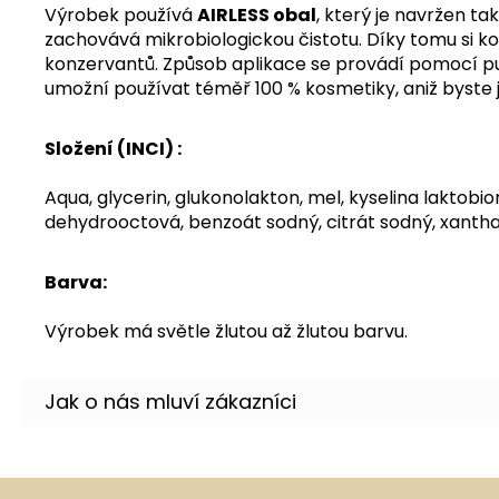
Výrobek používá
AIRLESS obal
, který je navržen ta
zachovává mikrobiologickou čistotu.
Díky tomu si k
konzervantů.
Způsob aplikace se provádí pomocí pum
umožní používat téměř 100 % kosmetiky, aniž byste ji
Složení (INCI) :
Aqua, glycerin, glukonolakton, mel, kyselina laktobi
dehydrooctová, benzoát sodný, citrát sodný, xanth
Barva:
Výrobek má světle žlutou až žlutou barvu.
Z