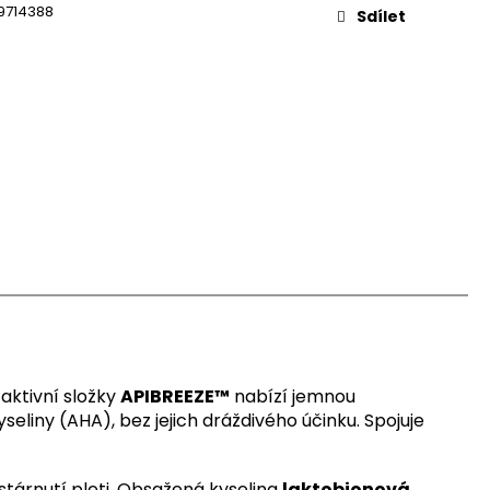
9714388
Sdílet
 aktivní složky
APIBREEZE™
nabízí jemnou
eliny (AHA), bez jejich dráždivého účinku. Spojuje
 stárnutí pleti. Obsažená kyselina
laktobionová