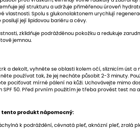
jemňuje její strukturu a udržuje přiměřenou úroveň hydrat
 vlastnosti. Spolu s glukonolaktonem urychlují regeneraci
posilují její lipidovou bariéru a cévy.
stnosti, zklidňuje podrážděnou pokožku a redukuje zarudn
etově jemnou.
krk a dekolt, vyhněte se oblasti kolem očí, sliznicím úst 
ěte používat tak, že jej necháte působit 2-3 minuty. Použ
pociťovat mírné pálení na kůži. Uchovávejte mimo dosah 
m SPF 50. Před prvním použitím je třeba provést test na a
ýt tento produkt nápomocný:
 náchylná k podráždění,
cévnatá pleť,
aknózní pleť,
zralá pl