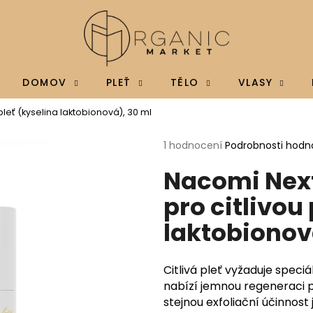
Co potřebujete najít?
DOMOV
PLEŤ
TĚLO
VLASY
 pleť (kyselina laktobionová), 30 ml
HLEDAT
Průměrné
1 hodnocení
Podrobnosti hodn
hodnocení
Nacomi Next 
produktu
je
Doporučujeme
pro citlivou
5,0
z
laktobionov
5
hvězdiček.
Citlivá pleť vyžaduje speciá
nabízí jemnou regeneraci p
stejnou exfoliační účinnost
BRAINMAX MAGTEIN®, HOŘČÍK L-
BRAINMAX VITAM