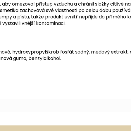
k, aby omezoval přístup vzduchu a chránil složky citlivé na
osmetika zachovává své vlastnosti po celou dobu používá
py a pístu, takže produkt uvnitř nepřijde do přímého ko
 vystavili vnější kontaminaci.
onová, hydroxypropylškrob fosfát sodný, medový extrakt, ce
anová guma, benzylalkohol.