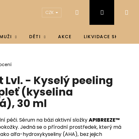
Hledat
Přihlášení
Ná
CZK
koš
MUŽI
DĚTI
AKCE
LIKVIDACE SKLADU
ocení
Lvl. - Kyselý peeling
 pleť (kyselina
á), 30 ml
lní péči. Sérum na bázi aktivní složky
APIBREEZE™
okožky. Jedná se o přírodní prostředek, který má
 jako alfa-hydroxykyseliny (AHA), bez jejich
IN D3 & K2®, D3 4000