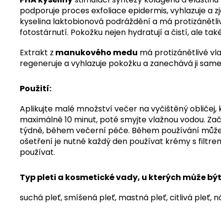
podporuje proces exfoliace epidermis, vyhlazuje a z
kyselina laktobionová podráždění a má protizánětlivé
fotostárnutí. Pokožku nejen hydratují a čistí, ale také 
Extrakt z
manukového medu
má protizánětlivé vla
regeneruje a vyhlazuje pokožku a zanechává ji sam
Použití:
Aplikujte malé množství večer na vyčištěný obličej, 
maximálně 10 minut, poté smyjte vlažnou vodou. Začn
týdně, během večerní péče. Během používání můžete 
ošetření je nutné každý den používat krémy s filtre
používat.
Typ pleti a kosmetické vady, u kterých může b
suchá pleť,
smíšená pleť,
mastná pleť,
citlivá pleť,