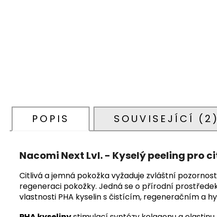
POPIS
SOUVISEJÍCÍ (2
Nacomi Next Lvl. - Kyselý peeling pro ci
Citlivá a jemná pokožka vyžaduje zvláštní pozornost
regeneraci pokožky. Jedná se o přírodní prostředek, 
vlastnosti PHA kyselin s čistícím, regeneračním 
PHA kyseliny
stimulací syntézy kolagenu a elastinu 