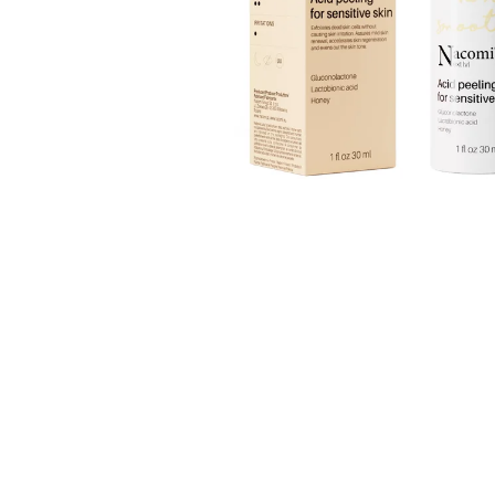
JATER, CITRÓN, 240 ML
449 Kč