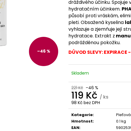
TREONÁT, 90 ROSTLINNÝCH KAPSLÍ
IU / K2 150 MCG
dráždivého účinku. Spojuje 
KAPSLÍ
VYSOKÁ 
999 Kč
hydratačním účinkem.
PHA
PATENTOVANÁ F
Původně:
K2VITAL®DELTA, 
působí proti vráskám, elimin
pleti. Obsažená kyselina
la
699 Kč
vyhlazuje a zjemňuje její s
hydratace. Extrakt z
manu
podrážděnou pokožku.
–46 %
DŮVOD SLEVY: EXPIRACE -
Skladem
221 Kč
–46 %
119 Kč
/ ks
98 Kč bez DPH
Měrná
cena:
Kategorie
:
Pleťová
Hmotnost
:
0.1 kg
EAN
:
590253