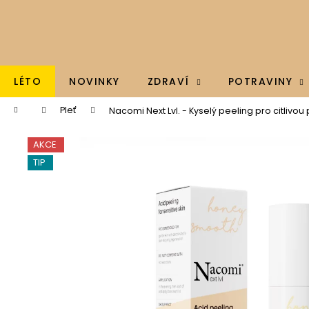
K
Přejít
na
o
obsah
Zpět
Zpět
š
do
do
í
k
obchodu
obchodu
LÉTO
NOVINKY
ZDRAVÍ
POTRAVINY
Domů
Pleť
Nacomi Next Lvl. - Kyselý peeling pro citlivou
AKCE
TIP
BRAINMAX - OMEGA 3, OLEJ Z TRESČÍCH