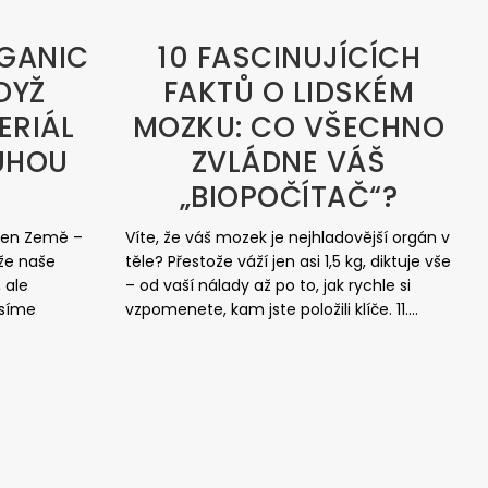
RGANIC
10 FASCINUJÍCÍCH
DYŽ
FAKTŮ O LIDSKÉM
ERIÁL
MOZKU: CO VŠECHNO
UHOU
ZVLÁDNE VÁŠ
„BIOPOČÍTAČ“?
 Den Země –
Víte, že váš mozek je nejhladovější orgán v
 že naše
těle? Přestože váží jen asi 1,5 kg, diktuje vše
 ale
– od vaší nálady až po to, jak rychle si
usíme
vzpomenete, kam jste položili klíče. 11....