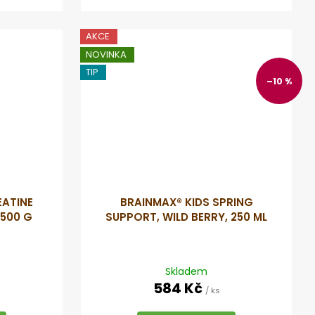
AKCE
NOVINKA
TIP
–10 %
EATINE
BRAINMAX® KIDS SPRING
 500 G
SUPPORT, WILD BERRY, 250 ML
Skladem
584 Kč
/ ks