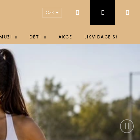
Hledat
Přihlášení
Ná
CZK
koš
MUŽI
DĚTI
AKCE
LIKVIDACE SKLADU
Následují
IN D3 & K2®, D3 4000