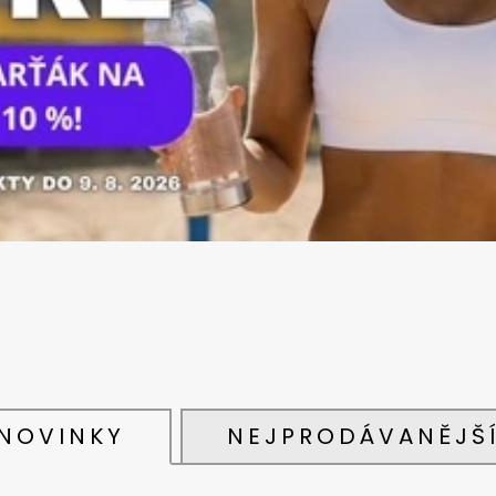
TREONÁT, 90 ROSTLINNÝCH KAPSLÍ
IU / K2 150 MCG
KAPSLÍ
VYSOKÁ 
999 Kč
PATENTOVANÁ F
Původně:
K2VITAL®DELTA, 
699 Kč
NOVINKY
NEJPRODÁVANĚJŠ