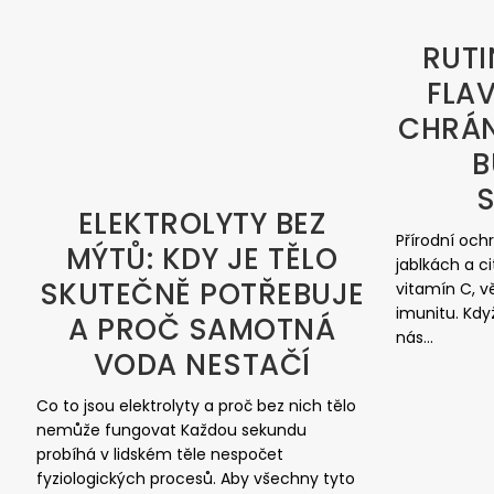
RUTI
FLAV
CHRÁN
B
ELEKTROLYTY BEZ
Přírodní och
MÝTŮ: KDY JE TĚLO
jablkách a c
SKUTEČNĚ POTŘEBUJE
vitamín C, vě
imunitu. Kdy
A PROČ SAMOTNÁ
nás...
VODA NESTAČÍ
Co to jsou elektrolyty a proč bez nich tělo
nemůže fungovat Každou sekundu
probíhá v lidském těle nespočet
fyziologických procesů. Aby všechny tyto