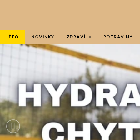
K
Přejít
na
o
obsah
Zpět
Zpět
š
do
do
í
k
obchodu
obchodu
LÉTO
NOVINKY
ZDRAVÍ
POTRAVINY
-
Předchozí
BRAINMAX - OMEGA 3, OLEJ Z TRESČÍCH