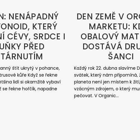
N: NENÁPADNÝ
DEN ZEMĚ V O
ONOID, KTERÝ
MARKETU: K
Í CÉVY, SRDCE I
OBALOVÝ MAT
UŇKY PŘED
DOSTÁVÁ DR
STÁRNUTÍM
ŠANCI
ranný štít ukrytý v pohance,
Každý rok 22. dubna slavíme
itrusové kůře Když se řekne
svátek, který nám připomíná,
tšina lidí si okamžitě vybaví
planeta není jen místem k žití,
ž se řekne hořčík, napadne
vzácným zdrojem, o který m
pečovat. V Organic...