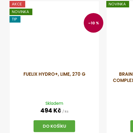
AKCE
NOVINKA
NOVINKA
TIP
–10 %
FUELIX HYDRO+, LIME, 270 G
BRAIN
COMPLEX
Skladem
494 Kč
/ ks
DO KOŠÍKU