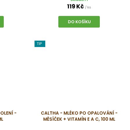
OVNOVÁHU
119 Kč
/ ks
DO KOŠÍKU
TIP
OLENÍ -
CALTHA - MLÉKO PO OPALOVÁNÍ -
ML
MĚSÍČEK + VITAMÍN E A C, 100 ML