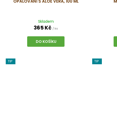
OPALOVÁNÍ S ALOE VERA, 100 ML
M
Skladem
365 Kč
/ ks
DO KOŠÍKU
TIP
TIP