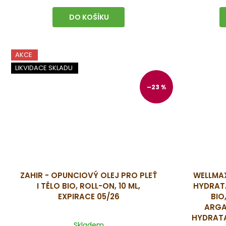
DO KOŠÍKU
AKCE
LIKVIDACE SKLADU
–23 %
ZAHIR - OPUNCIOVÝ OLEJ PRO PLEŤ
WELLMA
I TĚLO BIO, ROLL-ON, 10 ML,
HYDRATA
EXPIRACE 05/26
BIO
ARGA
HYDRATA
Skladem