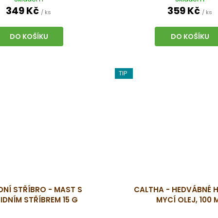
BIO-001 CERTIFIKÁT
PLEŤ A HORMONÁLNÍ R
349 Kč
359 Kč
/ ks
/ ks
DO KOŠÍKU
DO KOŠÍKU
TIP
DNÍ STŘÍBRO - MAST S
CALTHA - HEDVÁBNÉ H
IDNÍM STŘÍBREM 15 G
MYCÍ OLEJ, 100 