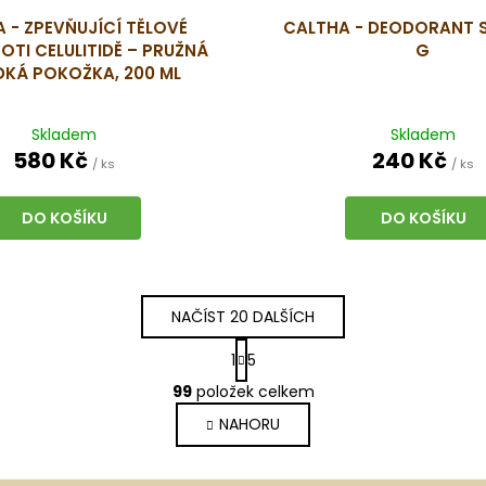
 - ZPEVŇUJÍCÍ TĚLOVÉ
CALTHA - DEODORANT S
OTI CELULITIDĚ – PRUŽNÁ
G
DKÁ POKOŽKA, 200 ML
Skladem
Skladem
580 Kč
240 Kč
/ ks
/ ks
DO KOŠÍKU
DO KOŠÍKU
NAČÍST 20 DALŠÍCH
S
1
5
t
O
r
99
položek celkem
v
á
NAHORU
l
n
k
á
o
d