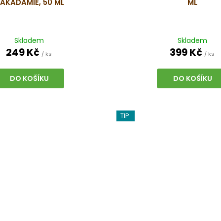
AKADAMIE, 50 ML
ML
Skladem
Skladem
249 Kč
399 Kč
/ ks
/ ks
DO KOŠÍKU
DO KOŠÍKU
TIP