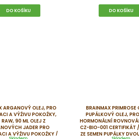
DO KOŠÍKU
DO KOŠÍKU
X ARGANOVÝ OLEJ, PRO
BRAINMAX PRIMROSE O
CI A VÝŽIVU POKOŽKY,
PUPÁLKOVÝ OLEJ, PRO
, RAW, 90 ML
OLEJ Z
HORMONÁLNÍ ROVNOVÁHU
NOVÝCH JADER PRO
CZ-BIO-001 CERTIFIKÁT /
CI A VÝŽIVU POKOŽKY /
ZE SEMEN PUPÁLKY DVO
Skladem
Skladem