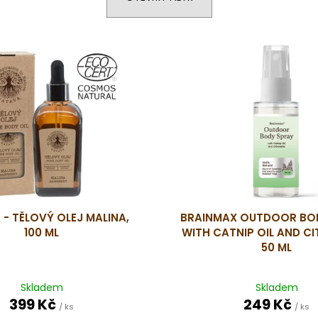
- TĚLOVÝ OLEJ MALINA,
BRAINMAX OUTDOOR BOD
100 ML
WITH CATNIP OIL AND CI
50 ML
Skladem
Skladem
399 Kč
249 Kč
/ ks
/ ks