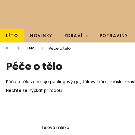
K
Přejít
na
o
obsah
Zpět
Zpět
š
do
do
í
k
obchodu
obchodu
LÉTO
NOVINKY
ZDRAVÍ
POTRAVINY
Domů
Tělo
Péče o tělo
Péče o tělo
Péče o tělo zahrnuje peelingový gel, tělový krém, másla, mast
Nechte se hýčkat přírodou.
Tělová mléka
BRAINMAX - OMEGA 3, OLEJ Z TRESČÍCH