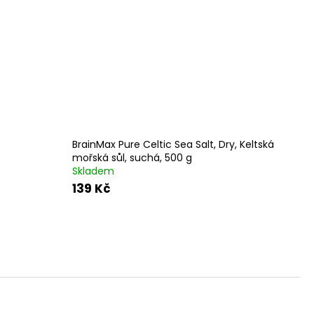
, 100 ROSTLINNÝCH
DÁVKA D3 A
ORMA K2 JAKO MK-7
100 DÁVEK
BrainMax Pure Celtic Sea Salt, Dry, Keltská
mořská sůl, suchá, 500 g
Skladem
139 Kč