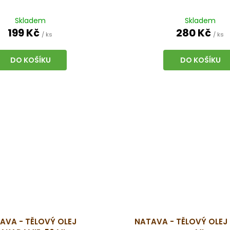
Skladem
Skladem
199 Kč
280 Kč
/ ks
/ ks
DO KOŠÍKU
DO KOŠÍKU
AVA - TĚLOVÝ OLEJ
NATAVA - TĚLOVÝ OLEJ 