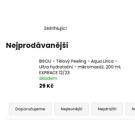
JATER, CITRÓN, 240 ML
449 Kč
Zeštíhlující
Nejprodávanější
BISOU - Tělový Peeling - Aqua Lirica -
Ultra hydratační - mikromasáž, 200 ml,
EXPIRACE 12/23
Skladem
29 Kč
Ř
a
Doporučujeme
Nejlevnější
Nejdražší
N
z
e
n