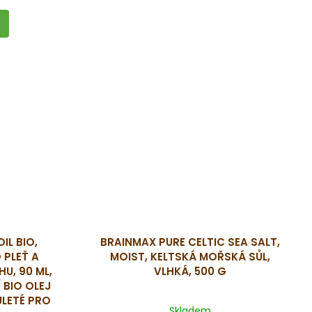
IL BIO,
BRAINMAX PURE CELTIC SEA SALT,
 PLEŤ A
MOIST, KELTSKÁ MOŘSKÁ SŮL,
, 90 ML,
VLHKÁ, 500 G
 BIO OLEJ
ULETÉ PRO
Skladem