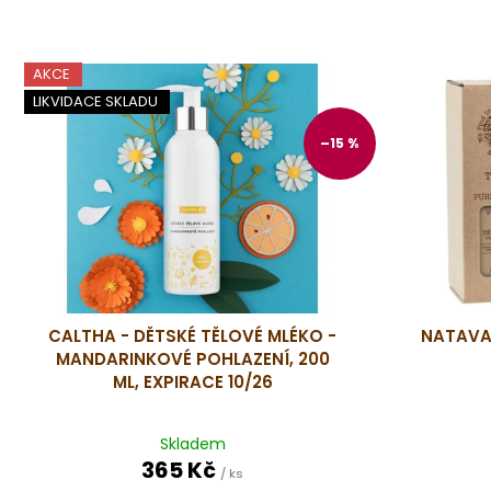
í
p
V
r
AKCE
ý
o
LIKVIDACE SKLADU
p
d
i
–15 %
u
s
k
p
t
r
ů
o
d
u
CALTHA - DĚTSKÉ TĚLOVÉ MLÉKO -
NATAVA 
k
MANDARINKOVÉ POHLAZENÍ, 200
t
ML, EXPIRACE 10/26
ů
Skladem
365 Kč
/ ks