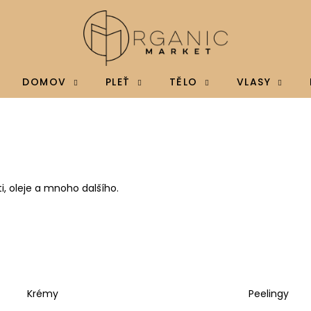
Co potřebujete najít?
DOMOV
PLEŤ
TĚLO
VLASY
HLEDAT
Doporučujeme
i, oleje a mnoho dalšího.
Krémy
Peelingy
BRAINMAX MAGTEIN®, HOŘČÍK L-
BRAINMAX VITAM