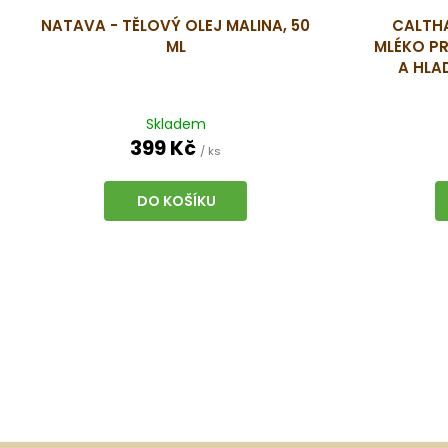
NATAVA - TĚLOVÝ OLEJ MALINA, 50
CALTHA
ML
MLÉKO PR
A HLA
Skladem
399 Kč
/ ks
DO KOŠÍKU