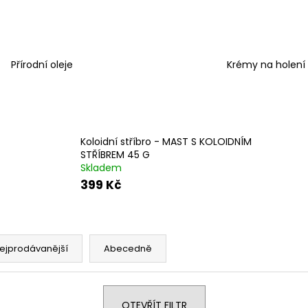
TREONÁT, 90 ROSTLINNÝCH KAPSLÍ
IU / K2 150 MCG
KAPSLÍ
VYSOKÁ 
999 Kč
PATENTOVANÁ F
Původně:
K2VITAL®DELTA, 
699 Kč
Přírodní oleje
Krémy na holení
Koloidní stříbro - MAST S KOLOIDNÍM
STŘÍBREM 45 G
Skladem
399 Kč
ejprodávanější
Abecedně
OTEVŘÍT FILTR