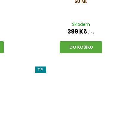
50 ML
Skladem
399 Kč
/ ks
DO KOŠÍKU
TIP