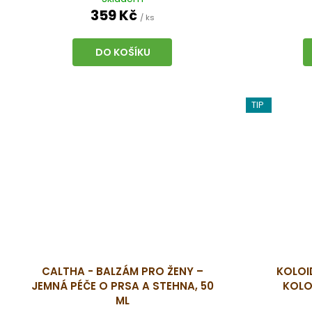
*CZ-
359 Kč
/ ks
DO KOŠÍKU
TIP
CALTHA - BALZÁM PRO ŽENY –
KOLOI
JEMNÁ PÉČE O PRSA A STEHNA, 50
KOLO
ML