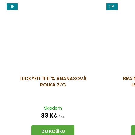
TIP
TIP
LUCKYFIT 100 % ANANASOVÁ
BRAI
ROLKA 27G
L
Skladem
33 Kč
/ ks
DO KOŠÍKU