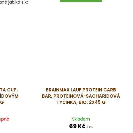
lané jablko s kofeinem
TA CUP,
BRAINMAX LAUF PROTEIN CARB
ŠÍDOVÝM
BAR, PROTEINOVÁ-SACHARIDOVÁ
 G
TYČINKA, BIO, 2X45 G
upné
Skladem
69 Kč
/ ks