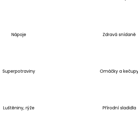
TREONÁT, 90 ROSTLINNÝCH KAPSLÍ
IU / K2 150 MCG
KAPSLÍ
VYSOKÁ 
999 Kč
PATENTOVANÁ F
Původně:
K2VITAL®DELTA, 
699 Kč
Nápoje
Zdravá snídaně
Superpotraviny
Omáčky a kečup
Luštěniny, rýže
Přírodní sladidla