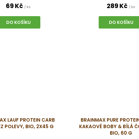
69 Kč
289 Kč
/ ks
/ ks
DO KOŠÍKU
DO KOŠÍKU
AX LAUF PROTEIN CARB
BRAINMAX PURE PROTEIN
EZ POLEVY, BIO, 2X45 G
KAKAOVÉ BOBY & BÍLÁ 
BIO, 60 G