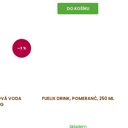
DO KOŠÍKU
–3 %
OVÁ VODA
FUELIX DRINK, POMERANČ, 250 ML
 G
Skladem