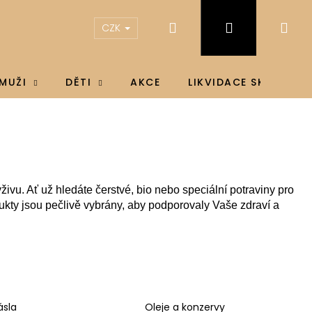
Hledat
Přihlášení
Ná
CZK
koš
MUŽI
DĚTI
AKCE
LIKVIDACE SKLADU
živu. Ať už hledáte čerstvé, bio nebo speciální potraviny pro
dukty jsou pečlivě vybrány, aby podporovaly Vaše zdraví a
IN D3 & K2®, D3 4000
ásla
Oleje a konzervy