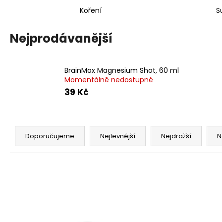
Koření
S
Nejprodávanější
BrainMax Magnesium Shot, 60 ml
Momentálně nedostupné
39 Kč
Ř
a
Doporučujeme
Nejlevnější
Nejdražší
N
z
e
n
í
p
V
r
ý