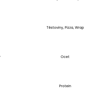
, 100 ROSTLINNÝCH
DÁVKA D3 A
ORMA K2 JAKO MK-7
100 DÁVEK
Těstoviny, Pizza, Wrap
y
Ocet
Protein