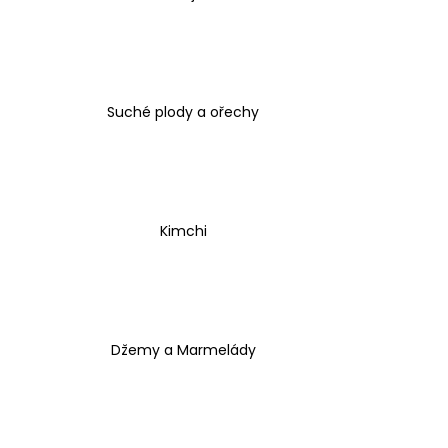
JATER, CITRÓN, 240 ML
449 Kč
Suché plody a ořechy
Kimchi
Džemy a Marmelády