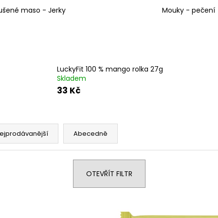
ušené maso - Jerky
Mouky - pečení
LuckyFit 100 % mango rolka 27g
Skladem
33 Kč
ejprodávanější
Abecedně
OTEVŘÍT FILTR