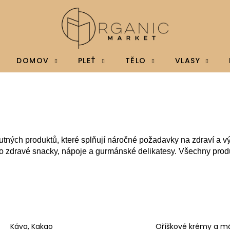
Co potřebujete najít?
DOMOV
PLEŤ
TĚLO
VLASY
HLEDAT
Doporučujeme
hutných produktů, které splňují náročné požadavky na zdraví a vý
in po zdravé snacky, nápoje a gurmánské delikatesy. Všechny pro
BRAINMAX MAGTEIN®, HOŘČÍK L-
BRAINMAX VITAM
Káva, Kakao
Oříškové krémy a m