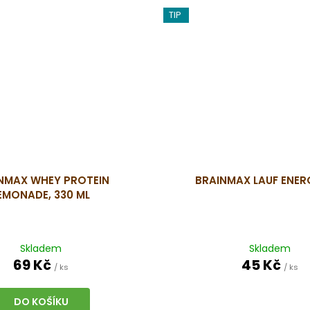
TIP
NMAX WHEY PROTEIN
BRAINMAX LAUF ENER
EMONADE, 330 ML
Skladem
Skladem
69 Kč
45 Kč
/ ks
/ ks
DO KOŠÍKU