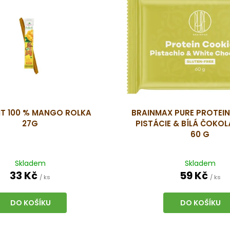
IT 100 % MANGO ROLKA
BRAINMAX PURE PROTEIN
27G
PISTÁCIE & BÍLÁ ČOKOL
60 G
Skladem
Skladem
33 Kč
59 Kč
/ ks
/ ks
DO KOŠÍKU
DO KOŠÍKU