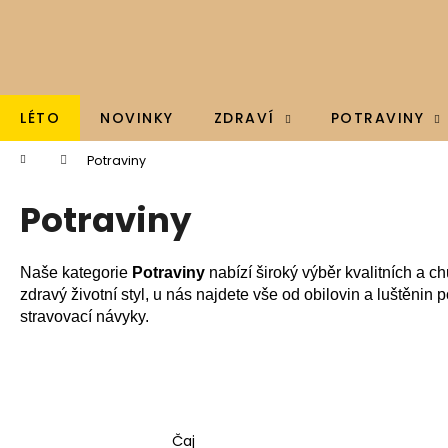
K
Přejít
na
o
obsah
Zpět
Zpět
š
do
do
í
k
obchodu
obchodu
LÉTO
NOVINKY
ZDRAVÍ
POTRAVINY
Domů
Potraviny
Potraviny
Naše kategorie
Potraviny
nabízí široký výběr kvalitních a c
zdravý životní styl, u nás najdete vše od obilovin a luštěn
stravovací návyky.
BRAINMAX - OMEGA 3, OLEJ Z TRESČÍCH
Čaj