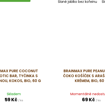
Slané jablko bez kofeinu
S
NMAX PURE COCONUT
BRAINMAX PURE PEANU
OTIC BAR, TYČINKA S
ČOKO KOŠÍČEK S ARA
NOU, KOKOS, BIO, 60 G
KRÉMEM, BIO, 60
Skladem
Momentálně nedost
59 Kč
69 Kč
/ ks
/ ks