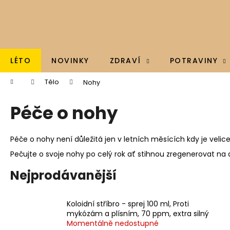
K
Přejít
na
o
obsah
Zpět
Zpět
š
do
do
í
k
obchodu
obchodu
LÉTO
NOVINKY
ZDRAVÍ
POTRAVINY
Domů
Tělo
Nohy
Péče o nohy
Péče o nohy není důležitá jen v letních měsících kdy je vel
Pečujte o svoje nohy po celý rok ať stihnou zregenerovat na d
Nejprodávanější
Koloidní stříbro - sprej 100 ml, Proti
mykózám a plísním, 70 ppm, extra silný
BRAINMAX - OMEGA 3, OLEJ Z TRESČÍCH
Momentálně nedostupné