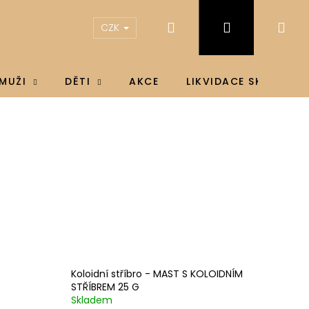
Hledat
Přihlášení
Ná
CZK
koš
MUŽI
DĚTI
AKCE
LIKVIDACE SKLADU
Koloidní stříbro - MAST S KOLOIDNÍM
STŘÍBREM 25 G
IN D3 & K2®, D3 4000
Skladem