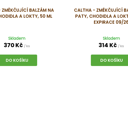
 ZMĚKČUJÍCÍ BALZÁM NA
CALTHA - ZMĚKČUJÍCÍ B
HODIDLA A LOKTY, 50 ML
PATY, CHODIDLA A LOKT
EXPIRACE 09/2
Skladem
Skladem
370 Kč
314 Kč
/ ks
/ ks
DO KOŠÍKU
DO KOŠÍKU