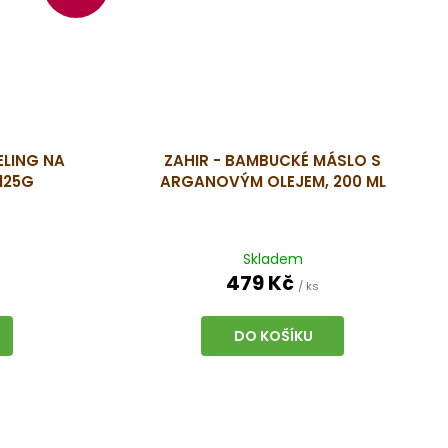
ELING NA
ZAHIR - BAMBUCKÉ MÁSLO S
 125G
ARGANOVÝM OLEJEM, 200 ML
Skladem
479 Kč
/ ks
DO KOŠÍKU