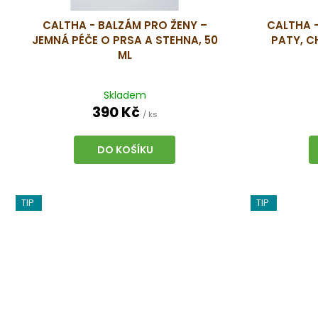
u
CALTHA - BALZÁM PRO ŽENY –
CALTHA -
k
JEMNÁ PÉČE O PRSA A STEHNA, 50
PATY, C
t
ML
ů
Skladem
390 Kč
/ ks
DO KOŠÍKU
TIP
TIP