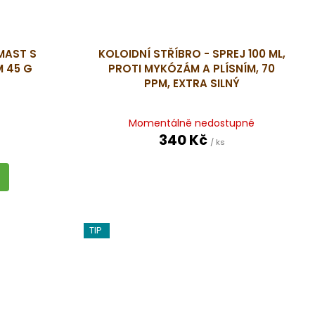
MAST S
KOLOIDNÍ STŘÍBRO - SPREJ 100 ML,
M 45 G
PROTI MYKÓZÁM A PLÍSNÍM, 70
PPM, EXTRA SILNÝ
Momentálně nedostupné
340 Kč
/ ks
TIP