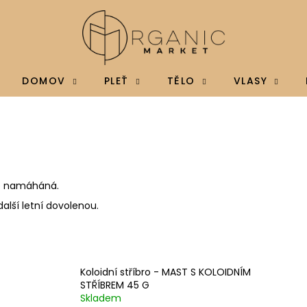
Co potřebujete najít?
DOMOV
PLEŤ
TĚLO
VLASY
HLEDAT
Doporučujeme
ice namáháná.
alší letní dovolenou.
Koloidní stříbro - MAST S KOLOIDNÍM
STŘÍBREM 45 G
BRAINMAX MAGTEIN®, HOŘČÍK L-
BRAINMAX VITAM
Skladem