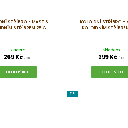
DNÍ STŘÍBRO - MAST S
KOLOIDNÍ STŘÍBRO - 
IDNÍM STŘÍBREM 25 G
KOLOIDNÍM STŘÍBRE
Skladem
Skladem
269 Kč
399 Kč
/ ks
/ ks
DO KOŠÍKU
DO KOŠÍKU
TIP