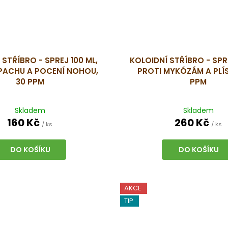
 STŘÍBRO - SPREJ 100 ML,
KOLOIDNÍ STŘÍBRO - SPR
PACHU A POCENÍ NOHOU,
PROTI MYKÓZÁM A PLÍS
30 PPM
PPM
Skladem
Skladem
160 Kč
260 Kč
/ ks
/ ks
DO KOŠÍKU
DO KOŠÍKU
AKCE
TIP