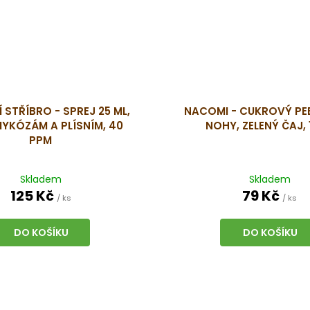
 STŘÍBRO - SPREJ 25 ML,
NACOMI - CUKROVÝ PE
MYKÓZÁM A PLÍSNÍM, 40
NOHY, ZELENÝ ČAJ,
PPM
Skladem
Skladem
125 Kč
79 Kč
/ ks
/ ks
DO KOŠÍKU
DO KOŠÍKU