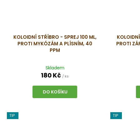
KOLOIDNÍ STŘÍBRO - SPREJ 100 ML,
KOLOIDNÍ
PROTI MYKÓZÁM A PLÍSNÍM, 40
PROTI ZÁ
PPM
Skladem
180 Kč
/ ks
DO KOŠÍKU
TIP
TIP