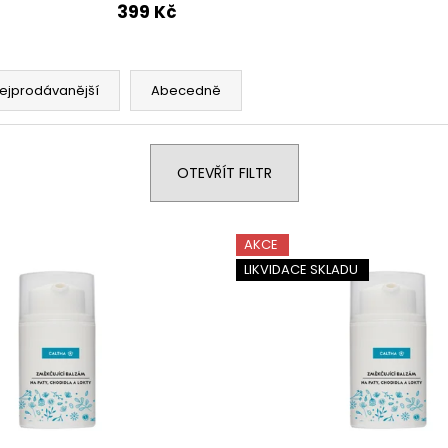
TREONÁT, 90 ROSTLINNÝCH KAPSLÍ
IU / K2 150 MCG
399 Kč
KAPSLÍ
VYSOKÁ 
999 Kč
PATENTOVANÁ F
Původně:
K2VITAL®DELTA, 
699 Kč
ejprodávanější
Abecedně
OTEVŘÍT FILTR
AKCE
LIKVIDACE SKLADU