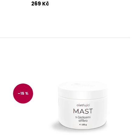
, 100 ROSTLINNÝCH
269 Kč
DÁVKA D3 A
ORMA K2 JAKO MK-7
100 DÁVEK
–15 %