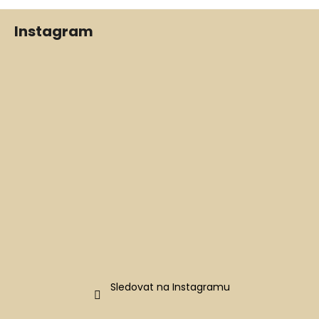
Z
Instagram
á
p
a
t
í
Sledovat na Instagramu