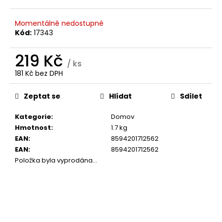
č
u
j
Momentálně nedostupné
e
Kód:
17343
m
e
219 Kč
/ ks
181 Kč bez DPH
Měrná
BRAINMAX
cena:
SLEEP
Zeptat se
Hlídat
Sdílet
MAGNESIUM,
250
Kategorie
:
Domov
MG,
100
Hmotnost
:
1.7 kg
KAPSLÍ
EAN
:
8594201712562
(HOŘČÍK,
EAN
:
8594201712562
GABA,
L-
Položka byla vyprodána…
THEANIN,
VITAMÍN
B6,
ŠŤÁVA
Z
VIŠNĚ)