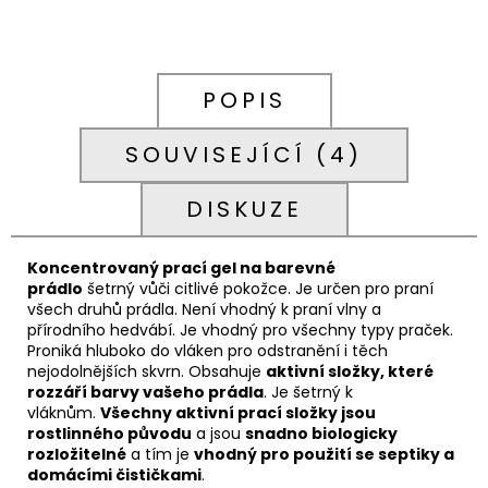
699
Kč
POPIS
SOUVISEJÍCÍ (4)
DISKUZE
Koncentrovaný prací gel na barevné
prádlo
šetrný vůči citlivé pokožce. J
e
určen pro praní
všech druhů prádla. Není vhodný k praní vlny a
přírodního hedvábí. Je vhodný pro všechny typy praček.
Proniká hluboko do vláken pro odstranění i těch
nejodolnějších skvrn. Obsahuje
aktivní složky, které
rozzáří barvy vašeho prádla
. Je šetrný k
vláknům.
Všechny aktivní prací složky jsou
rostlinného původu
a jsou
snadno biologicky
rozložitelné
a tím je
vhodný pro použití se septiky a
domácími čističkami
.