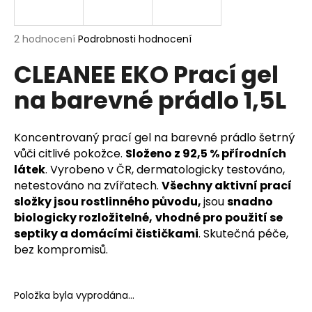
a
j
Průměrné
2 hodnocení
Podrobnosti hodnocení
í
hodnocení
CLEANEE EKO Prací gel
produktu
t
je
?
na barevné prádlo 1,5L
5,0
z
5
hvězdiček.
Koncentrovaný prací gel na barevné prádlo šetrný
vůči citlivé pokožce.
Složeno z 92,5 % přírodních
HLEDAT
látek
. Vyrobeno v ČR, dermatologicky testováno,
netestováno na zvířatech.
Všechny aktivní prací
složky jsou rostlinného původu,
jsou
snadno
biologicky rozložitelné,
vhodné pro použití se
D
septiky a domácími čističkami
. Skutečná péče,
o
bez kompromisů.
p
o
r
Položka byla vyprodána…
u