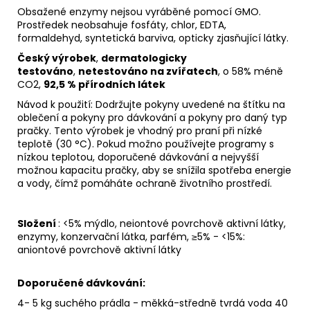
Obsažené enzymy nejsou vyráběné pomocí GMO.
Prostředek neobsahuje fosfáty, chlor, EDTA,
formaldehyd, syntetická barviva, opticky zjasňující látky.
Český výrobek
,
dermatologicky
testováno
,
netestováno na zvířatech
, o 58% méně
CO2,
92,5 % přírodních látek
Návod k použití: Dodržujte pokyny uvedené na štítku na
oblečení a pokyny pro dávkování a pokyny pro daný typ
pračky. Tento výrobek je vhodný pro praní při nízké
teplotě (30 °C). Pokud možno používejte programy s
nízkou teplotou, doporučené dávkování a nejvyšší
možnou kapacitu pračky, aby se snížila spotřeba energie
a vody, čímž pomáháte ochraně životního prostředí.
Složení
: <5% mýdlo, neiontové povrchově aktivní látky,
enzymy, konzervační látka, parfém, ≥5% - <15%:
aniontové povrchově aktivní látky
Doporučené dávkování:
4- 5 kg suchého prádla - měkká-středně tvrdá voda 40