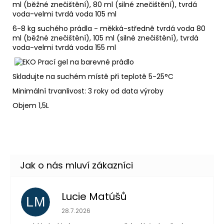
ml (běžné znečištění), 80 ml (silné znečištění), tvrdá
voda-velmi tvrdá voda 105 ml
6-8 kg suchého prádla - měkká-středně tvrdá voda 80
ml (běžné znečištění), 105 ml (silné znečištění), tvrdá
voda-velmi tvrdá voda 155 ml
Skladujte na suchém místě při teplotě 5-25°C
Minimální trvanlivost: 3 roky od data výroby
Objem 1,5L
Lucie Matúšů
LM
Hodnocení obchodu je 5 z 5 hvězdiček.
28.7.2026