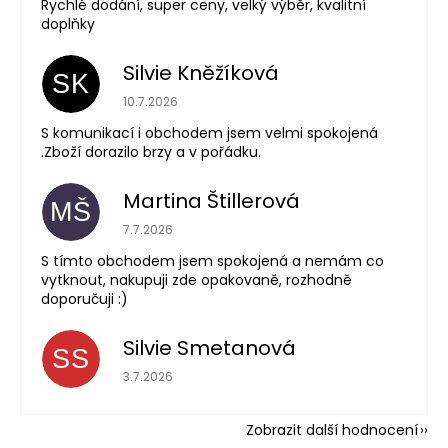
Rychlé dodání, super ceny, velký výběr, kvalitní
doplňky
Silvie Kněžíková
SK
Hodnocení obchodu je 5 z 5 hvězdiček.
10.7.2026
S komunikací i obchodem jsem velmi spokojená
.Zboží dorazilo brzy a v pořádku.
Martina Štillerová
MŠ
Hodnocení obchodu je 5 z 5 hvězdiček.
7.7.2026
S tímto obchodem jsem spokojená a nemám co
vytknout, nakupuji zde opakovaně, rozhodně
doporučuji :)
Silvie Smetanová
SS
Hodnocení obchodu je 5 z 5 hvězdiček.
3.7.2026
Zobrazit další hodnocení