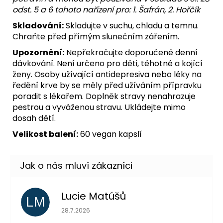
odst. 5 a 6 tohoto nařízení pro: 1. Šafrán, 2. Hořčík
Skladování:
Skladujte v suchu, chladu a temnu.
Chraňte před přímým slunečním zářením.
Upozornění:
Nepřekračujte doporučené denní
dávkování. Není určeno pro děti, těhotné a kojící
ženy. Osoby užívající antidepresiva nebo léky na
ředění krve by se měly před užíváním přípravku
poradit s lékařem. Doplněk stravy nenahrazuje
pestrou a vyváženou stravu. Ukládejte mimo
dosah dětí.
Velikost balení:
60 vegan kapslí
Lucie Matúšů
LM
Hodnocení obchodu je 5 z 5 hvězdiček.
28.7.2026