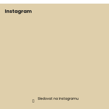
Z
Instagram
á
p
a
t
í
Sledovat na Instagramu