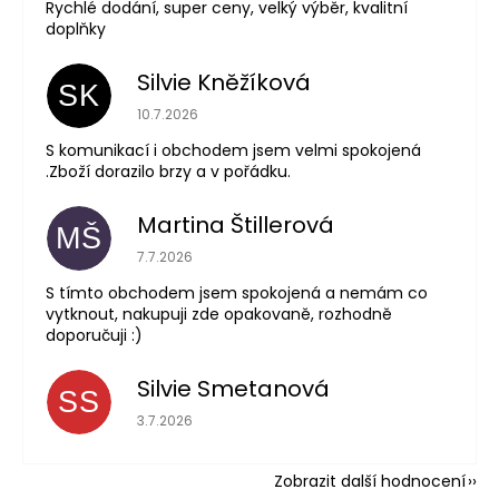
Rychlé dodání, super ceny, velký výběr, kvalitní
doplňky
Silvie Kněžíková
SK
Hodnocení obchodu je 5 z 5 hvězdiček.
10.7.2026
S komunikací i obchodem jsem velmi spokojená
.Zboží dorazilo brzy a v pořádku.
Martina Štillerová
MŠ
Hodnocení obchodu je 5 z 5 hvězdiček.
7.7.2026
S tímto obchodem jsem spokojená a nemám co
vytknout, nakupuji zde opakovaně, rozhodně
doporučuji :)
Silvie Smetanová
SS
Hodnocení obchodu je 5 z 5 hvězdiček.
3.7.2026
Zobrazit další hodnocení