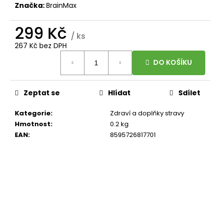
č
Značka:
BrainMax
u
j
299 Kč
e
/ ks
m
267 Kč bez DPH
e
Měrná
DO KOŠÍKU
cena:
BRAINMAX
LIPOSOMAL
Zeptat se
Hlídat
Sdílet
VITAMIN
C
Kategorie
:
Zdraví a doplňky stravy
UPGRADE,
Hmotnost
:
0.2 kg
LIPOZOMÁLNÍ
VITAMÍN
EAN
:
8595726817701
C,
500
MG,
60
ROSTLINNÝCH
KAPSLÍ
599
Kč