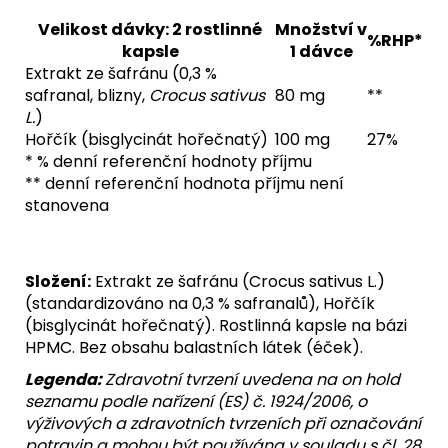
Velikost dávky: 2 rostlinné
Množství v
%RHP*
kapsle
1 dávce
Extrakt ze šafránu (0,3 %
safranal, blizny,
Crocus sativus
80 mg
**
L.
)
Hořčík (bisglycinát hořečnatý)
100 mg
27%
* % denní referenční hodnoty příjmu
** denní referenční hodnota příjmu není
stanovena
Složení:
Extrakt ze šafránu (Crocus sativus L.)
(standardizováno na 0,3 % safranalů), Hořčík
(bisglycinát hořečnatý). Rostlinná kapsle na bázi
HPMC. Bez obsahu balastních látek (éček).
Legenda:
Zdravotní tvrzení uvedena na on hold
seznamu podle nařízení (ES) č. 1924/2006, o
výživových a zdravotních tvrzeních při označování
potravin a mohou být používána v souladu s čl. 28