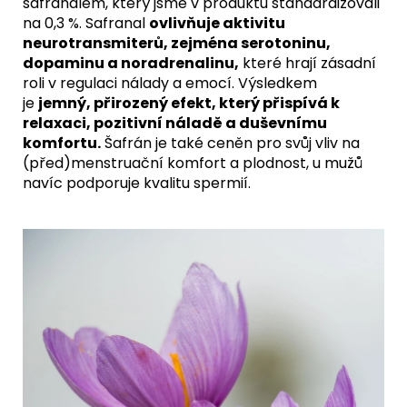
safranalem, který jsme v produktu standardizovali
na 0,3 %. Safranal
ovlivňuje aktivitu
neurotransmiterů, zejména serotoninu,
dopaminu a noradrenalinu,
které hrají zásadní
roli v regulaci nálady a emocí. Výsledkem
je
jemný, přirozený efekt, který přispívá k
relaxaci, pozitivní náladě a duševnímu
komfortu.
Šafrán je také ceněn pro svůj vliv na
(před)menstruační komfort a plodnost, u mužů
navíc podporuje kvalitu spermií.