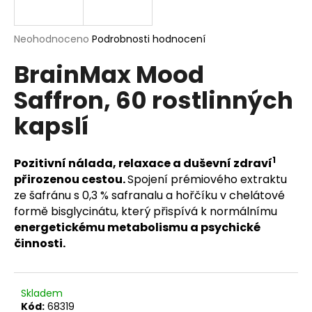
a
j
Průměrné
Neohodnoceno
Podrobnosti hodnocení
í
hodnocení
BrainMax Mood
produktu
t
je
?
Saffron, 60 rostlinných
0,0
z
kapslí
5
hvězdiček.
1
HLEDAT
Pozitivní nálada, relaxace a duševní zdraví
přirozenou cestou.
Spojení prémiového extraktu
ze šafránu s 0,3 % safranalu a hořčíku v chelátové
formě bisglycinátu, který přispívá k normálnímu
D
energetickému metabolismu a psychické
o
činnosti.
p
o
r
Skladem
u
Kód:
68319