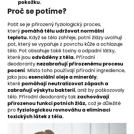
pokožku.
Proč se potíme?
Potit se je přirozený fyziologický proces,
který
pomáhá tělu udržovat normální
teplotu.
Když se tělo zahřeje, potní žlázy uvolňují
pot, který se vypařuje z povrchu kůže a ochlazuje
tělo. Pot obsahuje také toxiny a odpadní látky,
které jsou
odváděny z těla.
Přírodní
deodoranty
nezabraňují přirozenému procesu
pocení
. Místo toho používají přírodní ingredience,
jako jsou
esenciální oleje a minerály
,
které
pomáhají neutralizovat zápach a
zabraňují výskytu bakterií
, aniž by poškozovaly
tělo. Přírodní deodoranty tak
zachovávají
přirozenou funkci potních žláz,
což je důležité
pro
fyziologickou rovnováhu a eliminaci
toxických látek z těla.