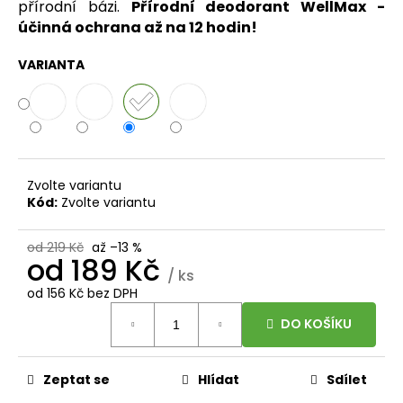
č
přírodní bázi.
Přírodní deodorant WellMax -
u
účinná ochrana až na 12 hodin!
j
e
VARIANTA
m
e
BRAINMAX
VITAMIN
D3
Zvolte variantu
&
Kód:
Zvolte variantu
K2®,
D3
4000
od 219 Kč
až –13 %
od
189 Kč
IU
/ ks
/
K2
od
156 Kč
bez DPH
150
Měrná
MCG,
DO KOŠÍKU
cena:
100
ROSTLINNÝCH
KAPSLÍ
Zeptat se
Hlídat
Sdílet
VYSOKÁ
DÁVKA