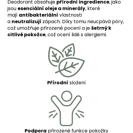
Deodorant obsahuje
přírodní ingredience
, jako
jsou
esenciální oleje a minerály
, které
mají
antibakteriální
vlastnosti
a
neutralizují
zápach. Díky tomu neucpává póry,
což umožňuje přirozené pocení a je
šetrný k
citlivé pokožce
, což ocení lidé s alergiemi.
Přírodní
složení
Podpora
přirozené funkce pokožky