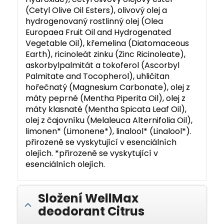
(Cetyl Olive Oil Esters), olivový olej a
hydrogenovaný rostlinný olej (Olea
Europaea Fruit Oil and Hydrogenated
Vegetable Oil), křemelina (Diatomaceous
Earth), ricinoleát zinku (Zinc Ricinoleate),
askorbylpalmitát a tokoferol (Ascorbyl
Palmitate and Tocopherol), uhličitan
hořečnatý (Magnesium Carbonate), olej z
máty peprné (Mentha Piperita Oil), olej z
máty klasnaté (Mentha Spicata Leaf Oil),
olej z čajovníku (Melaleuca Alternifolia Oil),
limonen* (Limonene*), linalool* (Linalool*).
přirozeně se vyskytující v esenciálních
olejích. *přirozeně se vyskytující v
esenciálních olejích.
Složení WellMax
deodorant Citrus