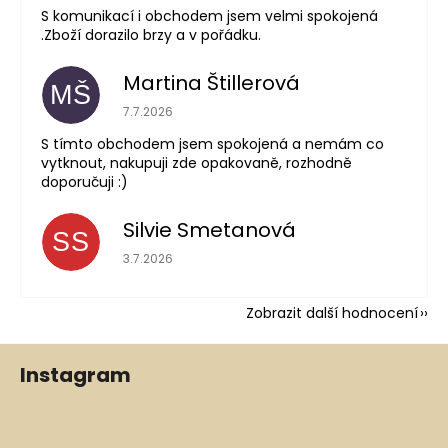
S komunikací i obchodem jsem velmi spokojená
.Zboží dorazilo brzy a v pořádku.
Martina Štillerová
MŠ
Hodnocení obchodu je 5 z 5 hvězdiček.
7.7.2026
S tímto obchodem jsem spokojená a nemám co
vytknout, nakupuji zde opakovaně, rozhodně
doporučuji :)
Silvie Smetanová
SS
Hodnocení obchodu je 5 z 5 hvězdiček.
3.7.2026
Zobrazit další hodnocení
Z
Instagram
á
p
a