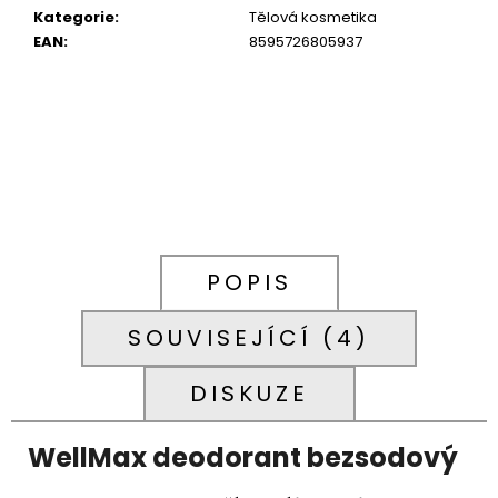
D3
Kategorie
:
Tělová kosmetika
A
EAN
:
8595726805937
PATENTOVANÁ
FORMA
K2
JAKO
MK-
7
K2VITAL®DELTA,
100
DÁVEK
699
Kč
POPIS
SOUVISEJÍCÍ (4)
DISKUZE
WellMax deodorant bezsodový