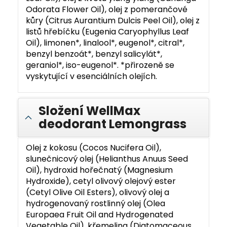
Odorata Flower Oil), olej z pomerančové
kůry (Citrus Aurantium Dulcis Peel Oil), olej z
listů hřebíčku (Eugenia Caryophyllus Leaf
Oil), limonen*, linalool*, eugenol*, citral*,
benzyl benzoát*, benzyl salicylát*,
geraniol*, iso-eugenol*. *přirozeně se
vyskytující v esenciálních olejích.
Složení WellMax
deodorant Lemongrass
Olej z kokosu (Cocos Nucifera Oil),
slunečnicový olej (Helianthus Anuus Seed
Oil), hydroxid hořečnatý (Magnesium
Hydroxide), cetyl olivový olejový ester
(Cetyl Olive Oil Esters), olivový olej a
hydrogenovaný rostlinný olej (Olea
Europaea Fruit Oil and Hydrogenated
Vegetable Oil), křemelina (Diatomaceous