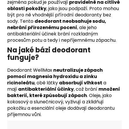
zejména pokud je používají
pravidelně na citlivé
oblasti pokožky
, jako jsou podpaží. Proto mohou
být pro ně vhodnější přírodní deodoranty bez
sody. Tento
deodorant neobsahuje sodu,
nebrání přirozenému pocení
, ale jeho
antibakteriální účinek brání rozkladným
procesům potu a tedy i nepříjemnému zápachu.
Na jaké bázi deodorant
funguje?
Deodorant WellMax
neutralizuje zápach
pomocí magnesia hydroxidu a zinku
ricinoleátu
, obě látky
absorbují vlhkost
a
mají
antibakteriální účinky
, což brání
množení
bakterií, které způsobují zápach
. Oleje, jako
kokosový a slunečnicový, vyživují a zklidňují
pokožku a esenciální oleje dodávají deodorantu
příjemnou vůni.