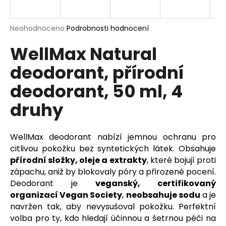
a
j
Průměrné
Neohodnoceno
Podrobnosti hodnocení
í
hodnocení
WellMax Natural
produktu
t
je
?
deodorant, přírodní
0,0
z
deodorant, 50 ml, 4
5
hvězdiček.
druhy
HLEDAT
WellMax deodorant nabízí jemnou ochranu pro
citlivou pokožku bez syntetických látek. Obsahuje
D
přírodní složky, oleje a extrakty
, které bojují proti
o
zápachu, aniž by blokovaly póry a přirozené pocení.
p
Deodorant je
veganský, certifikovaný
o
organizací Vegan Society
,
neobsahuje sodu
a je
r
navržen tak, aby nevysušoval pokožku. Perfektní
u
volba pro ty, kdo hledají účinnou a šetrnou péči na