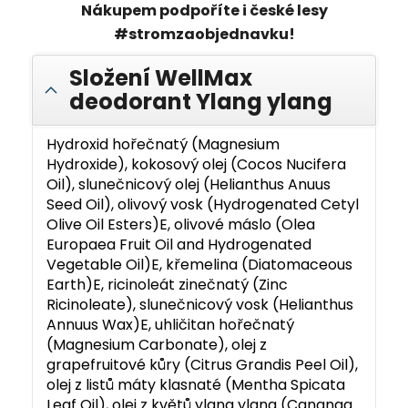
Nákupem podpoříte i české lesy
#stromzaobjednavku!
Složení WellMax
deodorant Ylang ylang
Hydroxid hořečnatý (Magnesium
Hydroxide), kokosový olej (Cocos Nucifera
Oil), slunečnicový olej (Helianthus Anuus
Seed Oil), olivový vosk (Hydrogenated Cetyl
Olive Oil Esters)E, olivové máslo (Olea
Europaea Fruit Oil and Hydrogenated
Vegetable Oil)E, křemelina (Diatomaceous
Earth)E, ricinoleát zinečnatý (Zinc
Ricinoleate), slunečnicový vosk (Helianthus
Annuus Wax)E, uhličitan hořečnatý
(Magnesium Carbonate), olej z
grapefruitové kůry (Citrus Grandis Peel Oil),
olej z listů máty klasnaté (Mentha Spicata
Leaf Oil), olej z květů ylang ylang (Cananga