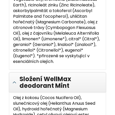
Earth), ricinoleát zinku (Zinc Ricinoleate),
askorbylpalmitát a tokoferol (Ascorbyl
Palmitate and Tocopherol), uhličitan
hořečnatý (Magnesium Carbonate), olej z
citronové trávy (Cymbopogon Flexuosus
Oil), olej z čajovníku (Melaleuca Alternifolia
Oil), limonen* (Limonene*), citral* (Citral*),
geraniol* (Geraniol*), linalool* (Linalool*),
citronellol* (Citronellol*), eugenol*
(Eugenol*). *přirozeně se vyskytující v
esenciálních olejích.
Složení WellMax
deodorant Mint
Olej z kokosu (Cocos Nucifera Oil),
slunečnicový olej (Helianthus Anuus Seed
Oil), hydroxid hořečnatý (Magnesium
Hydroxide), cetyl olivový olejový ester