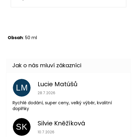
Obsah
: 50 ml
Lucie Matúšů
LM
Hodnocení obchodu je 5 z 5 hvězdiček.
28.7.2026
Rychlé dodání, super ceny, velký výběr, kvalitní
doplňky
Silvie Kněžíková
SK
Hodnocení obchodu je 5 z 5 hvězdiček.
10.7.2026