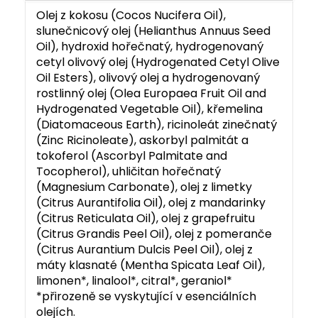
Olej z kokosu (Cocos Nucifera Oil),
slunečnicový olej (Helianthus Annuus Seed
Oil), hydroxid hořečnatý, hydrogenovaný
cetyl olivový olej (Hydrogenated Cetyl Olive
Oil Esters), olivový olej a hydrogenovaný
rostlinný olej (Olea Europaea Fruit Oil and
Hydrogenated Vegetable Oil), křemelina
(Diatomaceous Earth), ricinoleát zinečnatý
(Zinc Ricinoleate), askorbyl palmitát a
tokoferol (Ascorbyl Palmitate and
Tocopherol), uhličitan hořečnatý
(Magnesium Carbonate), olej z limetky
(Citrus Aurantifolia Oil), olej z mandarinky
(Citrus Reticulata Oil), olej z grapefruitu
(Citrus Grandis Peel Oil), olej z pomeranče
(Citrus Aurantium Dulcis Peel Oil), olej z
máty klasnaté (Mentha Spicata Leaf Oil),
limonen*, linalool*, citral*, geraniol*
*přirozeně se vyskytující v esenciálních
olejích.