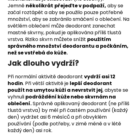
Jemně
několikrát
přejeďte v podpaží,
aby se
začal roztápět a aby se použilo pouze potřebné
množství, aby se zabránilo smáčení o oblečení. Na
světlém oblečení může deodorant zanechat
mastné skvrny, pokud je aplikována příliš tlustá
vrstva. Riziko skvrn můžete snížit
použitím
správného množství deodorantu a počkáním,
než se vstřebá do kůže.
Jak dlouho vydrží?
Při normální aktivitě deodorant
vydrží asi 12
hodin
. Při větší aktivitě je
lepší deodorant
použít na umytou kůži a nevrstvit jej
, abyste se
vyhnuli
podráždění kůže nebo skvrnám na
oblečení.
Správně aplikovaný deodorant (ne příliš
tlustá vrstva) by měl při častém používání (každý
den) vydržet asi 6 měsíců a při obvyklém
používání (podle potřeby, v zimě méně a v létě
každý den) asi rok.