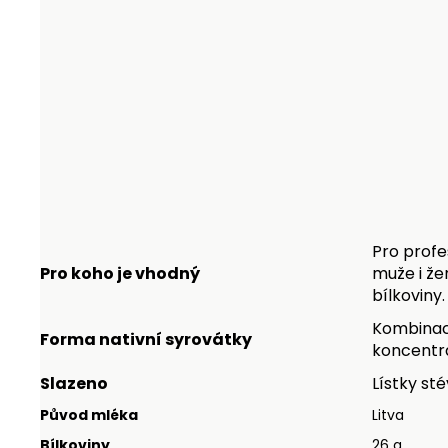
Pro profe
Pro koho je vhodný
muže i žen
bílkoviny.
Kombinac
Forma nativní syrovátk
y
koncentrá
Slazeno
Lístky sté
Původ mléka
Litva
Bílkoviny
26 g