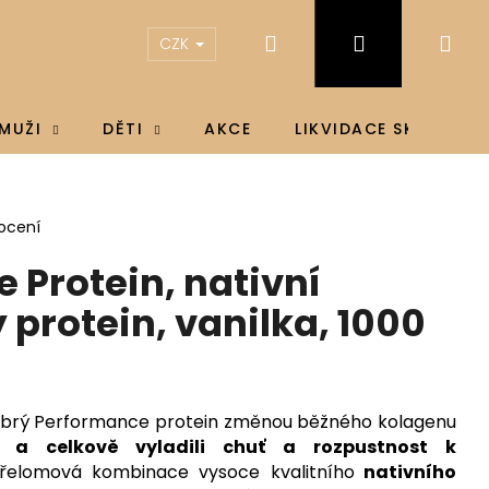
Hledat
Přihlášení
Ná
CZK
koš
MUŽI
DĚTI
AKCE
LIKVIDACE SKLADU
ocení
 Protein, nativní
protein, vanilka, 1000
dobrý Performance protein změnou běžného kolagenu
n a celkově vyladili chuť a rozpustnost k
elomová kombinace vysoce kvalitního
nativního
IN D3 & K2®, D3 4000