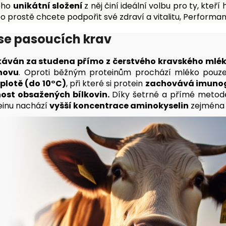
eho
unikátní složení
z něj činí ideální volbu pro ty, kteří 
ebo prostě chcete podpořit své zdraví a vitalitu, Performa
se pasoucích krav
káván za studena přímo z
čerstvého kravského mlék
hovu
. Oproti běžným proteinům prochází mléko pouze 
eplotě (do 10°C)
, při které si protein
zachovává imunog
lnost obsažených bílkovin.
Díky šetrné a přímé metod
einu nachází
vyšší koncentrace aminokyselin
zejména 