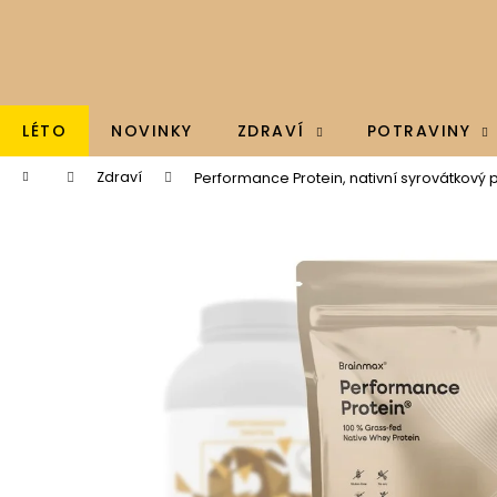
K
Přejít
na
o
obsah
Zpět
Zpět
š
do
do
í
k
obchodu
obchodu
LÉTO
NOVINKY
ZDRAVÍ
POTRAVINY
Domů
Zdraví
Performance Protein, nativní syrovátkový pr
BRAINMAX - OMEGA 3, OLEJ Z TRESČÍCH