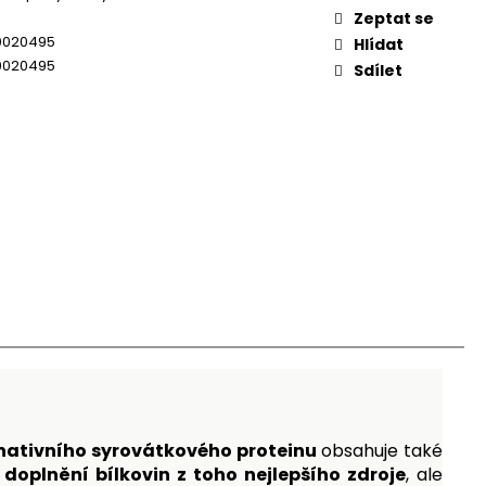
Zeptat se
0020495
Hlídat
0020495
Sdílet
nativního syrovátkového proteinu
obsahuje také
n
doplnění bílkovin z toho nejlepšího zdroje
, ale