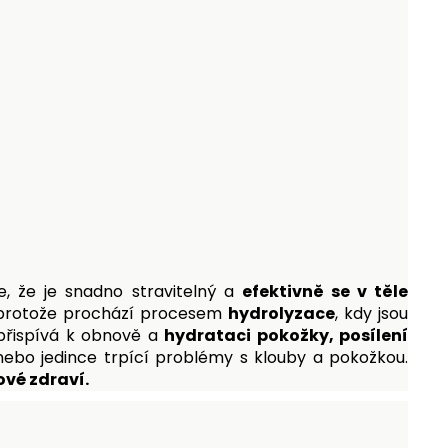
e, že je snadno stravitelný a
efektivně se v těle
 protože prochází procesem
hydrolyzace
, kdy jsou
přispívá k obnově a
hydrataci pokožky, posílení
ebo jedince trpící problémy s klouby a pokožkou.
ové zdraví.