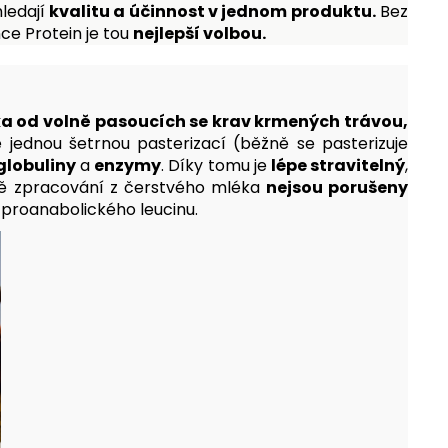
hledají
kvalitu a účinnost v jednom produktu.
Bez
nce Protein je tou
nejlepší volbou.
a od volně pasoucích se krav krmených trávou,
jednou šetrnou pasterizací (běžně se pasterizuje
lobuliny
a
enzymy
. Díky tomu je
lépe stravitelný
,
ě zpracování z čerstvého mléka
nejsou porušeny
proanabolického leucinu.