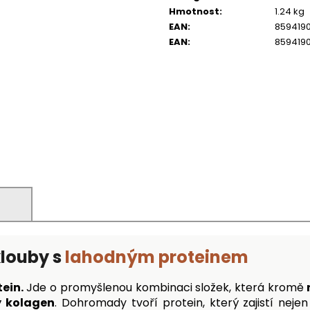
Hmotnost
:
1.24 kg
EAN
:
859419
EAN
:
859419
)
klouby s
lahodným proteinem
tein.
Jde o promyšlenou kombinaci složek, která kromě
ý kolagen
. Dohromady tvoří protein, který zajistí neje