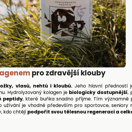
olagenem
pro zdravější klouby
ožky, vlasů, nehtů i kloubů.
Jeho hlavní předností j
nu.
Hydrolyzovaný kolagen je
biologicky dostupnější
,
 peptidy
, které buňka snadno příjme. Tím významně 
 užívání je vhodné především pro sportovce, seniory n
, kdo chtějí
podpořit svou tělesnou regeneraci a celk