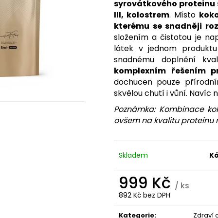
TREONÁT, 90 ROSTLINNÝCH KAPSLÍ
IU / K2 150 MCG
syrovátkového proteinu 
KAPSLÍ
VYSOKÁ 
999 Kč
III, kolostrem
.
Místo
koko
PATENTOVANÁ F
Původně:
K2VITAL®DELTA, 
kterému se snadněji ro
složením a čistotou je n
699 Kč
látek v jednom produktu 
snadnému doplnění kvali
komplexním řešením pr
dochucen pouze přírodní
skvělou chutí i vůní. Navíc
Poznámka: Kombinace koko
ovšem na kvalitu proteinu n
Skladem
Kó
999 Kč
/ ks
892 Kč bez DPH
Měrná
cena:
Kategorie
:
Zdraví 