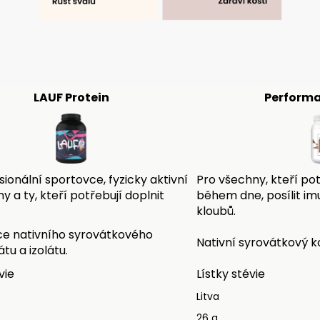
LAUF Protein
Performa
sionální sportovce, fyzicky aktivní
Pro všechny, kteří pot
y a ty, kteří potřebují doplnit
během dne, posílit imu
kloubů.
e nativního syrovátkového
Nativní syrovátkový 
tu a izolátu.
vie
Lístky stévie
Litva
26 g