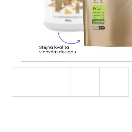
JATER, CITRÓN, 240 ML
449 Kč