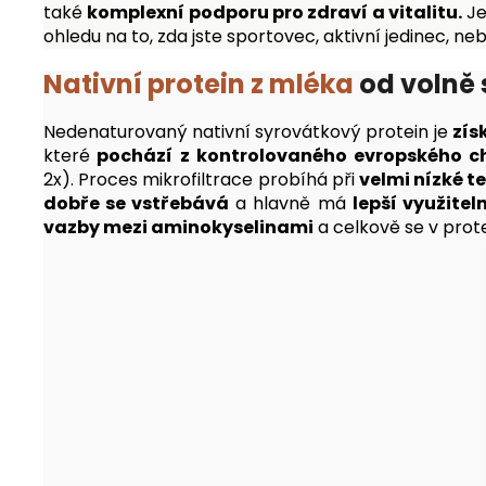
také
komplexní podporu pro zdraví a vitalitu.
J
ohledu na to, zda jste sportovec, aktivní jedinec, n
Nativní protein z mléka
od volně 
Nedenaturovaný nativní syrovátkový protein je
zís
které
pochází z kontrolovaného evropského c
2x).
Proces mikrofiltrace probíhá při
velmi nízké t
dobře se vstřebává
a hlavně má
lepší využite
vazby mezi aminokyselinami
a celkově se v prot