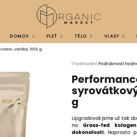
Co potřebujete najít?
DOMOV
PLEŤ
TĚLO
VLASY
otein, vanilka, 1000 g
HLEDAT
Průměrné
1 hodnocení
Podrobnosti hodn
hodnocení
Performance
produktu
je
Doporučujeme
syrovátkový 
5,0
z
g
5
hvězdiček.
Upgradovali jsme už tak 
na
Grass-fed kolage
dokonalosti.
Naprosto př
BRAINMAX MAGTEIN®, HOŘČÍK L-
BRAINMAX VITAM