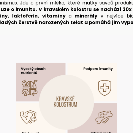
nismus. Jde o první mléko, které matky savců produk
uze o imunitu.
V kravském kolostru se nachází 30x 
iny, laktoferin, vitamíny
a
minerály
v nejvíce bi
ladých čerstvě narozených telat a pomáhá jim vypo