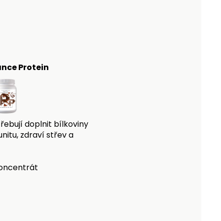
nce Protein
řebují doplnit bílkoviny
nitu, zdraví střev a
koncentrát