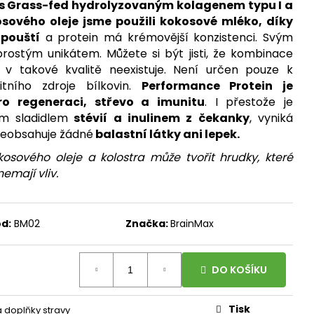
, 100 ROSTLINNÝCH
s Grass-fed hydrolyzovaným kolagenem typu I a
DÁVKA D3 A
sového oleje jsme použili kokosové mléko, díky
ORMA K2 JAKO MK-7
100 DÁVEK
zpouští
a protein má krémovější konzistenci.
Svým
aprostým unikátem.
Můžete si být jisti, že kombinace
v takové kvalitě neexistuje. Není určen pouze k
tního zdroje bílkovin.
Performance Protein je
o regeneraci, střevo a imunitu
. I přestože je
m sladidlem
stévií a inulinem z čekanky
, vyniká
 neobsahuje žádné
balastní látky ani lepek.
sového oleje a kolostra může tvořit hrudky, které
emají vliv.
d:
BM02
Značka:
BrainMax
DO KOŠÍKU
Tisk
a doplňky stravy