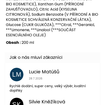
BIO KOSMETICE), Xanthan Gum (PŘÍRODNÍ
ZAHUŠŤOVADLO), Citric Acid (KYSELINA
CITRONOVÁ), Sodium Benzoate (V PŘÍRODNÍ A BIO
KOSMETICE SCHVÁLENÁ KONZERVAČNÍ LÁTKA),
Glucose (CUKR GLUKÓZA), ***Citral, ***Geraniol,
***Limonene, ***Linalool (***SOUČÁST
ESENCIÁLNÍHO OLEJE)
Obsah :
200 ml
Lucie Matúšů
LM
Hodnocení obchodu je 5 z 5 hvězdiček.
28.7.2026
Rychlé dodání, super ceny, velký výběr, kvalitní
doplňky
Silvie Kněžíková
SK