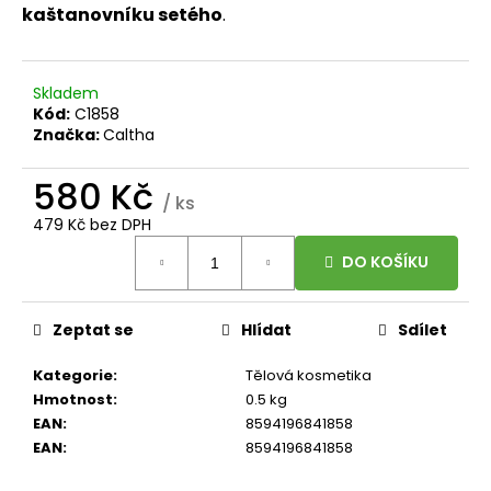
č
kaštanovníku setého
.
u
j
e
Skladem
m
Kód:
C1858
e
Značka:
Caltha
580 Kč
BRAINMAX
/ ks
MAGTEIN®,
HOŘČÍK
479 Kč bez DPH
L-
Měrná
TREONÁT,
DO KOŠÍKU
cena:
90
ROSTLINNÝCH
KAPSLÍ
Zeptat se
Hlídat
Sdílet
999
Kč
Kategorie
:
Tělová kosmetika
Původně:
Hmotnost
:
0.5 kg
EAN
:
8594196841858
EAN
:
8594196841858