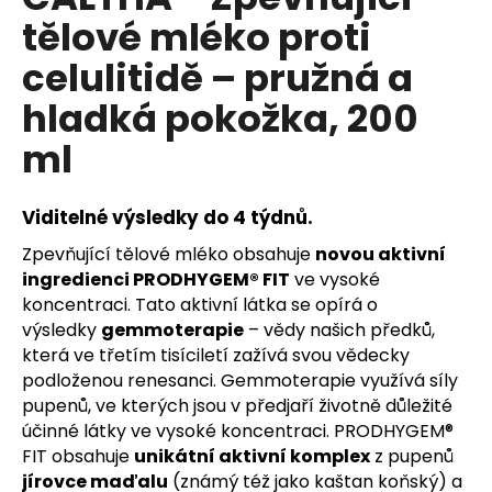
je
a
tělové mléko proti
5,0
z
j
celulitidě – pružná a
5
í
hvězdiček.
hladká pokožka, 200
t
?
ml
Viditelné výsledky do 4 týdnů.
Zpevňující tělové mléko obsahuje
novou aktivní
HLEDAT
ingredienci PRODHYGEM® FIT
ve vysoké
koncentraci. Tato aktivní látka se opírá o
výsledky
gemmoterapie
– vědy našich předků,
D
která ve třetím tisíciletí zažívá svou vědecky
o
podloženou renesanci. Gemmoterapie využívá síly
p
pupenů, ve kterých jsou v předjaří životně důležité
o
účinné látky ve vysoké koncentraci. PRODHYGEM®
r
FIT obsahuje
unikátní aktivní komplex
z pupenů
u
jírovce maďalu
(známý též jako kaštan koňský) a