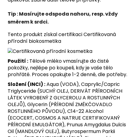
Tip :
Masírujte odspoda nahoru, resp. vždy
směrem k srdci.
Tento produkt získal certifikaci Certifikovaná
přírodní biokosmetika
Použití :
Tělové mléko vmasírujte do čisté
pokožky, nejlépe po koupeli, kdy je vaše tělo
prohřáté. Proces opakujte 1-2 denně, dle potřeby.
Složení (INCI) :
Aqua (VODA), Caprylic/Capric
Triglyceride (SUCHÝ OLEJ, DERIVÁT PŘÍRODNÍCH
LÁTEK VYROBENÝ Z GLYCEROLU A ROSTLINNÝCH
OLEJŮ), Glycerin (PŘÍRODNÍ ZMĚKČOVADLO
ROSTLINNÉHO PŮVODU), C14-22 Alcohol
(ECOCERT, COSMOS A NATRUE CERTIFIKOVANÝ
PŘÍRODNÍ EMULGÁTOR), Prunus Amygdalus Dulcis
Oil (MANDLOVÝ OLEJ), Butyrospermum Parkii