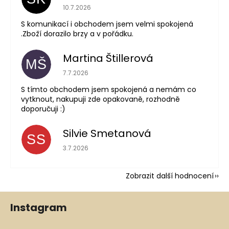
Hodnocení obchodu je 5 z 5 hvězdiček.
10.7.2026
S komunikací i obchodem jsem velmi spokojená
.Zboží dorazilo brzy a v pořádku.
Martina Štillerová
MŠ
Hodnocení obchodu je 5 z 5 hvězdiček.
7.7.2026
S tímto obchodem jsem spokojená a nemám co
vytknout, nakupuji zde opakovaně, rozhodně
doporučuji :)
Silvie Smetanová
SS
Hodnocení obchodu je 5 z 5 hvězdiček.
3.7.2026
Zobrazit další hodnocení
Z
Instagram
á
p