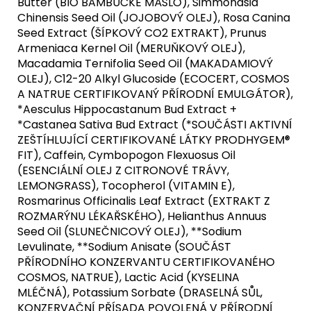
Butter (BIO BAMBUCKÉ MÁSLO), Simmondsia
Chinensis Seed Oil (JOJOBOVÝ OLEJ), Rosa Canina
Seed Extract (ŠÍPKOVÝ CO2 EXTRAKT), Prunus
Armeniaca Kernel Oil (MERUŇKOVÝ OLEJ),
Macadamia Ternifolia Seed Oil (MAKADAMIOVÝ
OLEJ), C12-20 Alkyl Glucoside (ECOCERT, COSMOS
A NATRUE CERTIFIKOVANÝ PŘÍRODNÍ EMULGÁTOR),
*Aesculus Hippocastanum Bud Extract +
*Castanea Sativa Bud Extract (*SOUČÁSTI AKTIVNÍ
ZEŠTÍHLUJÍCÍ CERTIFIKOVANÉ LÁTKY PRODHYGEM®
FIT), Caffein, Cymbopogon Flexuosus Oil
(ESENCIÁLNÍ OLEJ Z CITRONOVÉ TRÁVY,
LEMONGRASS), Tocopherol (VITAMIN E),
Rosmarinus Officinalis Leaf Extract (EXTRAKT Z
ROZMARÝNU LÉKAŘSKÉHO), Helianthus Annuus
Seed Oil (SLUNEČNICOVÝ OLEJ), **Sodium
Levulinate, **Sodium Anisate (SOUČÁST
PŘÍRODNÍHO KONZERVANTU CERTIFIKOVANÉHO
COSMOS, NATRUE), Lactic Acid (KYSELINA
MLÉČNÁ), Potassium Sorbate (DRASELNÁ SŮL,
KONZERVAČNÍ PŘÍSADA POVOLENÁ V PŘÍRODNÍ