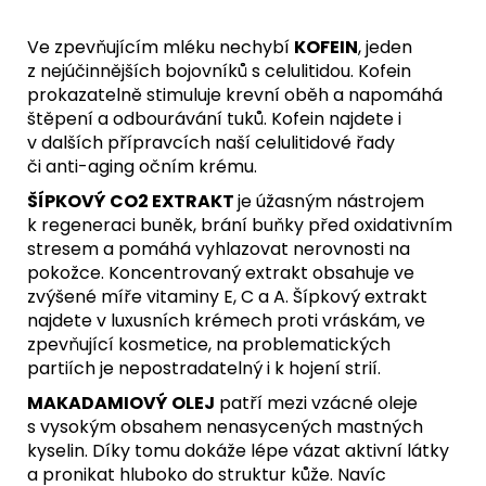
Ve zpevňujícím mléku nechybí
KOFEIN
, jeden
z nejúčinnějších bojovníků s celulitidou. Kofein
prokazatelně stimuluje krevní oběh a napomáhá
štěpení a odbourávání tuků. Kofein najdete i
v dalších přípravcích naší celulitidové řady
či
anti-aging očním krému
.
ŠÍPKOVÝ CO2 EXTRAKT
je úžasným nástrojem
k regeneraci buněk, brání buňky před oxidativním
stresem a pomáhá vyhlazovat nerovnosti na
pokožce. Koncentrovaný extrakt obsahuje ve
zvýšené míře vitaminy E, C a A. Šípkový extrakt
najdete v
luxusních krémech
proti vráskám, ve
zpevňující kosmetice, na problematických
partiích je nepostradatelný i k hojení strií.
MAKADAMIOVÝ OLEJ
patří mezi vzácné oleje
s vysokým obsahem nenasycených mastných
kyselin. Díky tomu dokáže lépe vázat aktivní látky
a pronikat hluboko do struktur kůže. Navíc