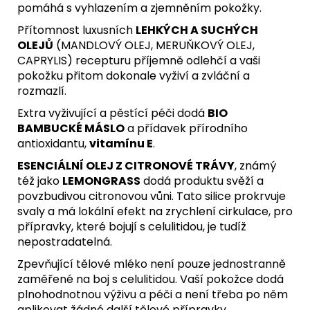
pomáhá s vyhlazením a zjemněním pokožky.
Přítomnost luxusních
LEHKÝCH A SUCHÝCH
OLEJŮ
(MANDLOVÝ OLEJ, MERUŇKOVÝ OLEJ,
CAPRYLIS) recepturu příjemně odlehčí a vaši
pokožku přitom dokonale vyživí a zvláční a
rozmazlí.
Extra vyživující a pěstící péči dodá
BIO
BAMBUCKÉ MÁSLO
a přídavek přírodního
antioxidantu,
vitamínu E
.
ESENCIÁLNÍ OLEJ Z CITRONOVÉ TRÁVY
, známý
též jako
LEMONGRASS
dodá produktu svěží a
povzbudivou citronovou vůni. Tato silice prokrvuje
svaly a má lokální efekt na zrychlení cirkulace, pro
přípravky, které bojují s celulitidou, je tudíž
nepostradatelná.
Zpevňující tělové mléko není pouze jednostranně
zaměřené na boj s celulitidou. Vaší pokožce dodá
plnohodnotnou výživu a péči a není třeba po něm
aplikovat žádné další tělové přípravky.