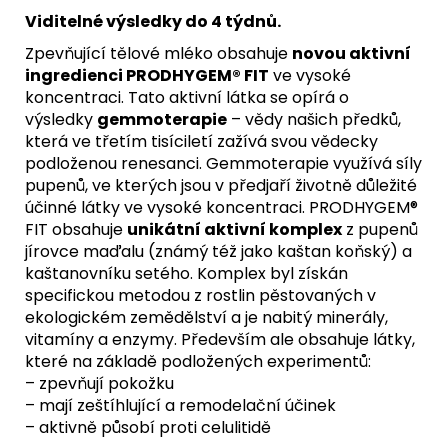
Viditelné výsledky do 4 týdnů.
Zpevňující tělové mléko obsahuje
novou aktivní
ingredienci PRODHYGEM® FIT
ve vysoké
koncentraci. Tato aktivní látka se opírá o
výsledky
gemmoterapie
– vědy našich předků,
která ve třetím tisíciletí zažívá svou vědecky
podloženou renesanci. Gemmoterapie využívá síly
pupenů, ve kterých jsou v předjaří životně důležité
účinné látky ve vysoké koncentraci. PRODHYGEM®
FIT obsahuje
unikátní aktivní komplex
z pupenů
jírovce maďalu (známý též jako kaštan koňský) a
kaštanovníku setého. Komplex byl získán
specifickou metodou z rostlin pěstovaných v
ekologickém zemědělství a je nabitý minerály,
vitamíny a enzymy. Především ale obsahuje látky,
které na základě podložených experimentů:
– zpevňují pokožku
– mají zeštíhlující a remodelační účinek
– aktivně působí proti celulitidě