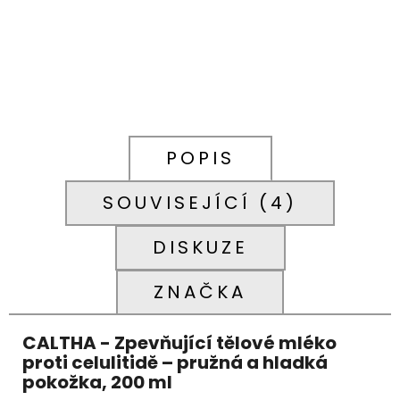
POPIS
SOUVISEJÍCÍ (4)
DISKUZE
ZNAČKA
CALTHA - Zpevňující tělové mléko
proti celulitidě – pružná a hladká
pokožka, 200 ml