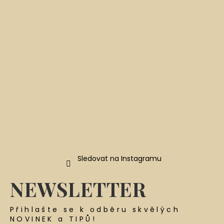
a
t
í
Sledovat na Instagramu
NEWSLETTER
Přihlašte se k odběru skvělých
NOVINEK a TIPŮ!