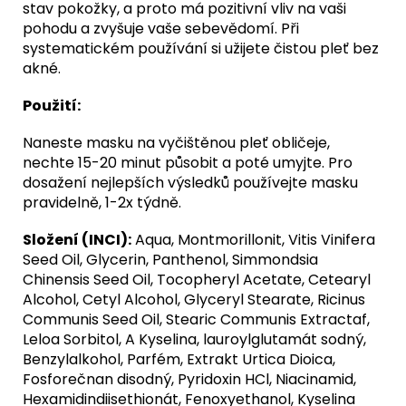
stav pokožky, a proto má pozitivní vliv na vaši
pohodu a zvyšuje vaše sebevědomí. Při
systematickém používání si užijete čistou pleť bez
akné.
Použití:
Naneste masku na vyčištěnou pleť obličeje,
nechte 15-20 minut působit a poté umyjte. Pro
dosažení nejlepších výsledků používejte masku
pravidelně, 1-2x týdně.
Složení (INCI):
Aqua, Montmorillonit, Vitis Vinifera
Seed Oil, Glycerin, Panthenol, Simmondsia
Chinensis Seed Oil, Tocopheryl Acetate, Cetearyl
Alcohol, Cetyl Alcohol, Glyceryl Stearate, Ricinus
Communis Seed Oil, Stearic Communis Extractaf,
Leloa Sorbitol, A Kyselina, lauroylglutamát sodný,
Benzylalkohol, Parfém, Extrakt Urtica Dioica,
Fosforečnan disodný, Pyridoxin HCl, Niacinamid,
Hexamidindiisethionát, Fenoxyethanol, Kyselina