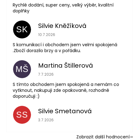
Rychlé dodání, super ceny, velký výběr, kvalitní
doplňky
Silvie Kněžíková
SK
Hodnocení obchodu je 5 z 5 hvězdiček.
10.7.2026
S komunikací i obchodem jsem velmi spokojená
.Zboží dorazilo brzy a v pořádku.
Martina Štillerová
MŠ
Hodnocení obchodu je 5 z 5 hvězdiček.
7.7.2026
S tímto obchodem jsem spokojená a nemám co
vytknout, nakupuji zde opakovaně, rozhodně
doporučuji :)
Silvie Smetanová
SS
Hodnocení obchodu je 5 z 5 hvězdiček.
3.7.2026
Zobrazit další hodnocení