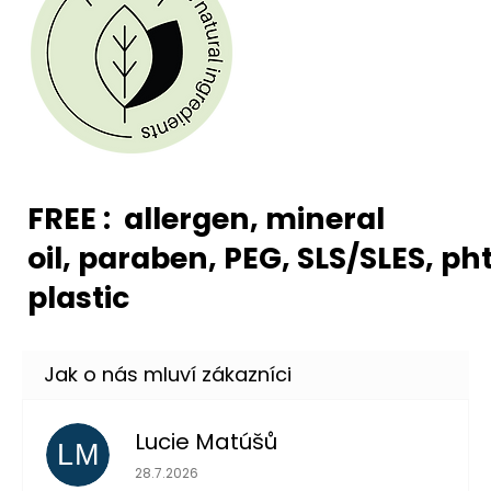
FREE :
allergen, mineral
oil, paraben, PEG, SLS/SLES, ph
plastic
Lucie Matúšů
LM
Hodnocení obchodu je 5 z 5 hvězdiček.
28.7.2026