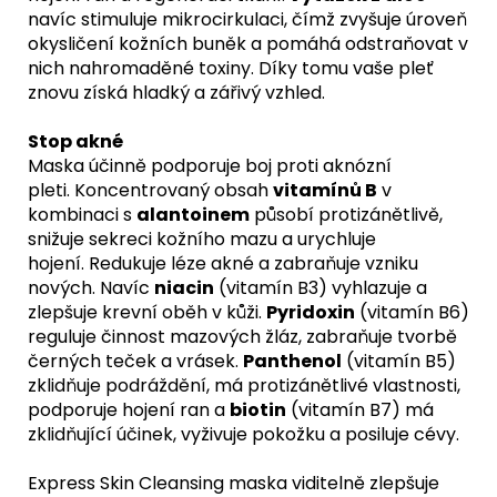
navíc stimuluje mikrocirkulaci, čímž zvyšuje úroveň
okysličení kožních buněk a pomáhá odstraňovat v
nich nahromaděné toxiny. Díky tomu vaše pleť
znovu získá hladký a zářivý vzhled.
Stop akné
Maska účinně podporuje boj proti aknózní
pleti. Koncentrovaný obsah
vitamínů B
v
kombinaci s
alantoinem
působí protizánětlivě,
snižuje sekreci kožního mazu a urychluje
hojení. Redukuje léze akné a zabraňuje vzniku
nových. Navíc
niacin
(vitamín B3) vyhlazuje a
zlepšuje krevní oběh v kůži.
Pyridoxin
(vitamín B6)
reguluje činnost mazových žláz, zabraňuje tvorbě
černých teček a vrásek.
Panthenol
(vitamín B5)
zklidňuje podráždění, má protizánětlivé vlastnosti,
podporuje hojení ran a
biotin
(vitamín B7) má
zklidňující účinek, vyživuje pokožku a posiluje cévy.
Express Skin Cleansing maska ​​viditelně zlepšuje