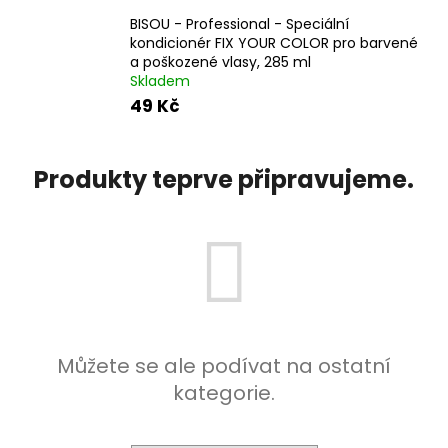
a
BISOU - Professional - Speciální
kondicionér FIX YOUR COLOR pro barvené
j
a poškozené vlasy, 285 ml
í
Skladem
t
49 Kč
?
Produkty teprve připravujeme.
HLEDAT
D
o
p
Můžete se ale podívat na ostatní
o
kategorie.
r
u