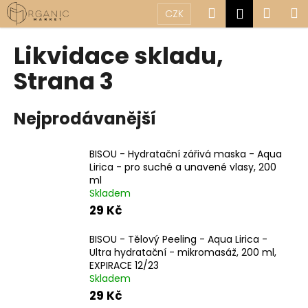
K
Přejít
Hledat
Náku
M
Přihlášen
CZK
na
o
obsah
Zpět
Zpět
košík
š
Likvidace skladu
,
í
C
Strana 3
k
o
p
Nejprodávanější
o
t
BISOU - Hydratační zářivá maska - Aqua
ř
Lirica - ​​pro suché a unavené vlasy, 200
e
ml
Skladem
b
29 Kč
u
j
BISOU - Tělový Peeling - Aqua Lirica -
e
Ultra hydratační - mikromasáž, 200 ml,
EXPIRACE 12/23
t
Skladem
e
29 Kč
n