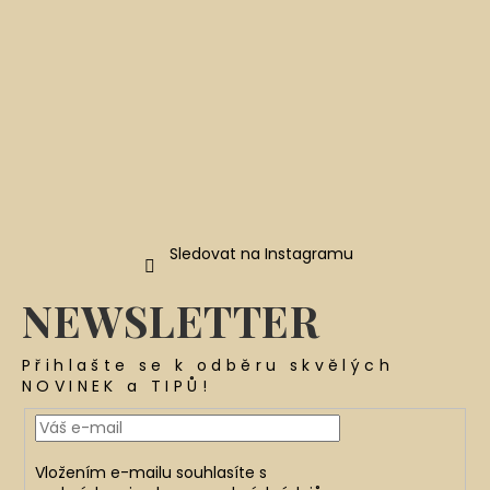
r
v
k
y
v
ý
p
i
s
u
Sledovat na Instagramu
NEWSLETTER
Přihlašte se k odběru skvělých
NOVINEK a TIPŮ!
Vložením e-mailu souhlasíte s