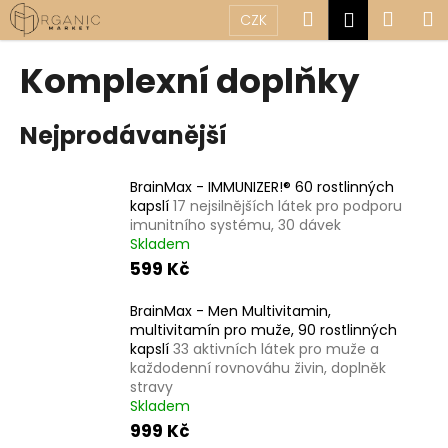
K
Přejít
Hledat
Náku
M
Přihlášen
CZK
na
o
obsah
Zpět
Zpět
košík
š
Komplexní doplňky
í
C
k
Nejprodávanější
o
p
o
BrainMax - IMMUNIZER!® 60 rostlinných
kapslí
17 nejsilnějších látek pro podporu
t
imunitního systému, 30 dávek
ř
Skladem
e
599 Kč
b
u
BrainMax - Men Multivitamin,
multivitamín pro muže, 90 rostlinných
j
kapslí
33 aktivních látek pro muže a
e
každodenní rovnováhu živin, doplněk
stravy
t
Skladem
e
999 Kč
n