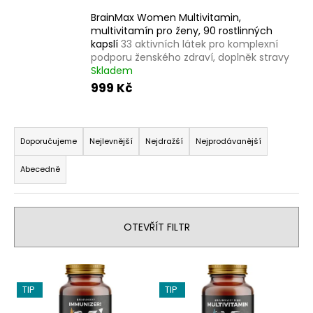
a
BrainMax Women Multivitamin,
multivitamín pro ženy, 90 rostlinných
j
kapslí
33 aktivních látek pro komplexní
í
podporu ženského zdraví, doplněk stravy
t
Skladem
?
999 Kč
Ř
a
Doporučujeme
Nejlevnější
Nejdražší
Nejprodávanější
z
HLEDAT
Abecedně
e
n
í
D
OTEVŘÍT FILTR
p
o
r
p
V
o
o
r
ý
d
TIP
TIP
u
p
u