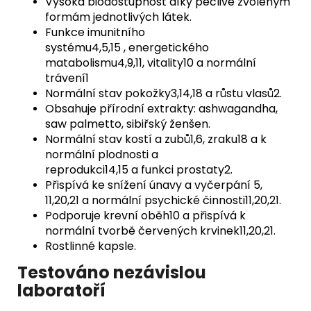
Vysoká biodostupnost díky pečlivě zvoleným
formám jednotlivých látek.
Funkce imunitního
systému4,5,15 , energetického
matabolismu4,9,11, vitality10 a normální
trávení1
Normální stav pokožky3,14,18 a růstu vlasů2.
Obsahuje přírodní extrakty: ashwagandha,
saw palmetto, sibiřský ženšen.
Normální stav kostí a zubů1,6, zraku18 a k
normální plodnosti a
reprodukci14,15 a funkci prostaty2.
Přispívá ke snížení únavy a vyčerpání 5,
11,20,21 a normální psychické činnosti11,20,21.
Podporuje krevní oběh10 a přispívá k
normální tvorbě červených krvinek11,20,21.
Rostlinné kapsle.
Testováno nezávislou
laboratoří