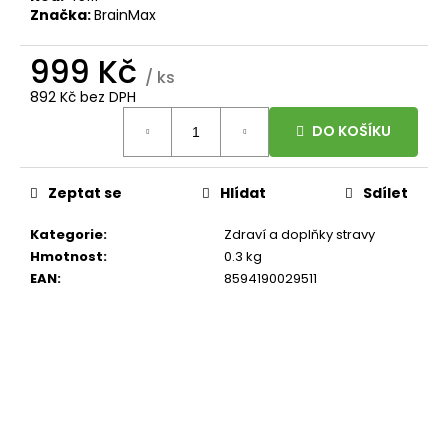
Značka:
BrainMax
999 Kč
/ ks
892 Kč bez DPH
Měrná
DO KOŠÍKU
cena:
Zeptat se
Hlídat
Sdílet
Kategorie
:
Zdraví a doplňky stravy
Hmotnost
:
0.3 kg
EAN
:
8594190029511