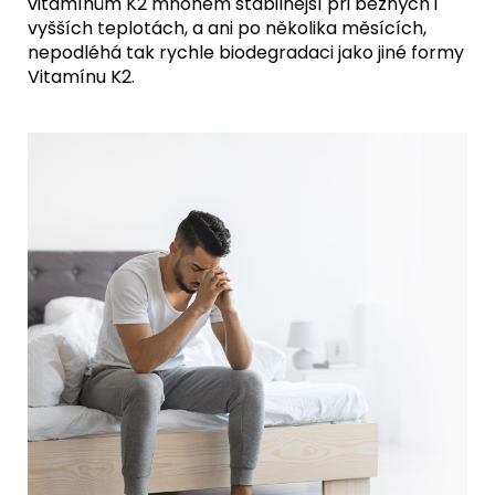
vitamínům K2 mnohem stabilnější při běžných i
vyšších teplotách, a ani po několika měsících,
nepodléhá tak rychle biodegradaci jako jiné formy
Vitamínu K2.