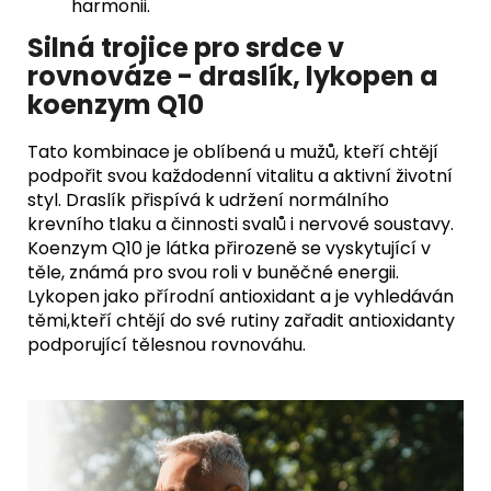
harmonii.
Silná trojice pro srdce v
rovnováze - draslík, lykopen a
koenzym Q10
Tato kombinace je oblíbená u mužů, kteří chtějí
podpořit svou každodenní vitalitu a aktivní životní
styl. Draslík přispívá k udržení normálního
krevního tlaku a činnosti svalů i nervové soustavy.
Koenzym Q10 je látka přirozeně se vyskytující v
těle, známá pro svou roli v buněčné energii.
Lykopen jako přírodní antioxidant a je vyhledáván
těmi,kteří chtějí do své rutiny zařadit antioxidanty
podporující tělesnou rovnováhu.