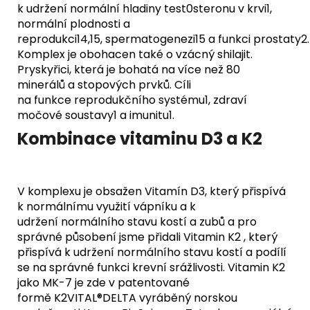
k udržení normální hladiny test0steronu v krvi1,
normální plodnosti a
reprodukci14,15, spermatogenezi15 a funkci prostaty2.
Komplex je obohacen také o vzácný shilajit.
Pryskyřici, která je bohatá na více než 80
minerálů a stopových prvků. Cíli
na funkce reprodukčního systému1, zdraví
močové soustavy1 a imunitu1.
Kombinace vitaminu D3 a K2
V komplexu je obsažen Vitamín D3, který přispívá
k normálnímu využití vápníku a k
udržení normálního stavu kostí a zubů a pro
správné působení jsme přidali Vitamin K2 , který
přispívá k udržení normálního stavu kostí a podílí
se na správné funkci krevní srážlivosti. Vitamin K2
jako MK-7 je zde v patentované
formě K2VITAL®DELTA vyráběný norskou