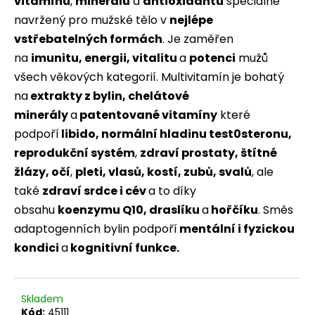
č
vitamínů
,
minerálů
a
antioxidantů
speciálně
u
navržený pro mužské tělo v
nejlépe
j
vstřebatelných formách
. Je zaměřen
e
na
imunitu, energii, vitalitu
a
potenci
mužů
m
všech věkových kategorií. Multivitamín je bohatý
e
na
extrakty z bylin,
chelátové
minerály
a
patentované vitamíny
které
BRAINMAX
-
podpoří
libido, normální hladinu test0steronu,
OMEGA
reprodukční
systém
,
zdraví prostaty, štítné
3,
OLEJ
žlázy, očí
,
pleti, vlasů, kostí, zubů, svalů
, ale
Z
také
zdraví srdce i cév
a to díky
TRESČÍCH
JATER,
obsahu
koenzymu Q10, draslíku
a
hořčíku
. Směs
CITRÓN,
240
adaptogenních bylin podpoří
mentální i fyzickou
ML
kondici
a
kognitivní funkce.
449
Kč
Skladem
Kód:
45111