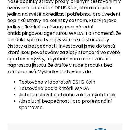
Naše doplňky stravy prošly přísným testováním v
uznávané laboratoři DSHS Köln, která má jako
jediná na světě akreditaci potřebnou pro uvedení
doplňků stravy na kolínský seznam, který je jako
jediný oficiálně uznávaný mezinárodní
antidopingovou agenturou WADA. To znamená, že
produkt splňuje ty nejvyšší možné standardy
čistoty a bezpečnosti. Investovali jsme do testů,
které jsou považovány za zlatý standard ve světě
sportovní výživy, abychom vám mohli zaručit
naprostou jistotu, že držíte v ruce produkt bez
kompromisů.
Výsledky testování zde.
Testováno v laboratoři DSHS Köln
Testováno podle kritérií WADA
Jistota nulového obsahu zakázaných látek
Absolutní bezpečnost i pro profesionální
sportovce