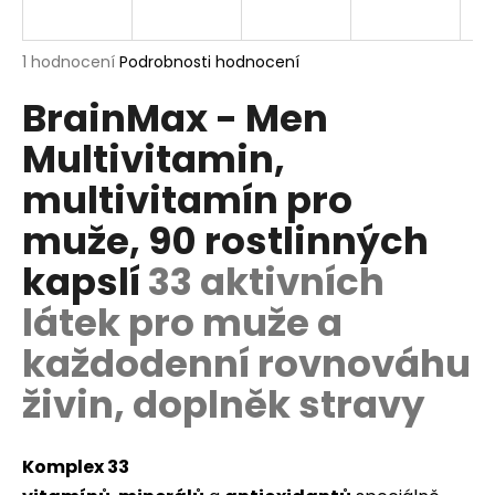
a
j
Průměrné
1 hodnocení
Podrobnosti hodnocení
í
hodnocení
BrainMax - Men
produktu
t
je
?
Multivitamin,
5,0
z
multivitamín pro
5
hvězdiček.
muže, 90 rostlinných
HLEDAT
kapslí
33 aktivních
látek pro muže a
každodenní rovnováhu
D
o
živin, doplněk stravy
p
o
r
Komplex 33
u