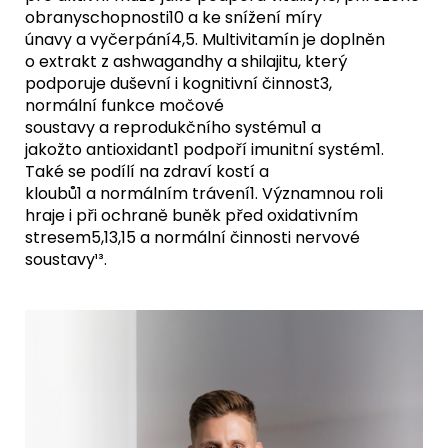
obranyschopnosti10 a ke snížení míry
únavy a vyčerpání4,5. Multivitamín je doplněn
o extrakt z ashwagandhy a shilajitu, který
podporuje duševní i kognitivní činnost3,
normální funkce močové
soustavy a reprodukčního systému1 a
jakožto antioxidant1 podpoří imunitní systém1.
Také se podílí na zdraví kostí a
kloubů1 a normálním trávení1. Významnou roli
hraje i při ochraně buněk před oxidativním
stresem5,13,15 a normální činnosti nervové
soustavy¹³.