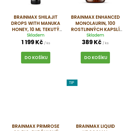
BRAINMAX SHILAJIT
BRAINMAX ENHANCED
DROPS WITH MANUKA
MONOLAURIN, 100
HONEY, 10 ML
TEKUTÝ
ROSTLINNÝCH KAPSLÍ
Skladem
Skladem
SHILAJIT Z HIMÁLAJE,
VYSOKÁ DÁVKA
1 199 Kč
389 Kč
MIKROFILTROVANÝ, S
MONOLAURINU S
/ ks
/ ks
BIO MANUKA MEDEM, AŽ
ČESNEKEM A
40 DÁVEK, DOPLNĚK
QUERCETINEM, 100
DO KOŠÍKU
DO KOŠÍKU
STRAVY
DÁVEK, DOPLNĚK
STRAVY
TIP
BRAINMAX PRIMROSE
BRAINMAX LIQUID