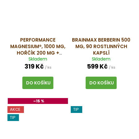
PERFORMANCE
BRAINMAX BERBERIN 500
MAGNESIUM®, 1000 MG,
MG, 90 ROSTLINNÝCH
HOŘČÍK 200 MG +
KAPSLÍ
Skladem
Skladem
VITAMÍN B6 P5P, 50
319 Kč
599 Kč
ROSTLINNÝCH KAPSLÍ
/ ks
/ ks
DO KOŠÍKU
DO KOŠÍKU
–15 %
AKCE
TIP
TIP