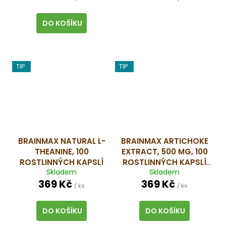
DO KOŠÍKU
TIP
TIP
BRAINMAX NATURAL L-
BRAINMAX ARTICHOKE
THEANINE, 100
EXTRACT, 500 MG, 100
ROSTLINNÝCH KAPSLÍ
ROSTLINNÝCH KAPSLÍ
Skladem
Skladem
EXTRAKT Z ARTYČOKU S
369 Kč
369 Kč
MIN. 2 % CYNARINU, 100
/ ks
/ ks
DÁVEK
DO KOŠÍKU
DO KOŠÍKU