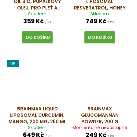
OIL BIO, PUPÁLKOVÝ
LIPOSOMAL
OLEJ, PRO PLEŤ A
RESVERATROL, HONEY
Skladem
Skladem
HORMONÁLNÍ
MELON, 200 MG, 250 ML
359 Kč
749 Kč
ROVNOVÁHU, 90 ML,
/ ks
/ ks
CZ-BIO-001 CERTIFIKÁT
/ BIO OLEJ ZE SEMEN
DO KOŠÍKU
DO KOŠÍKU
PUPÁLKY DVOULETÉ PRO
PLEŤ A HORMONÁLNÍ
ROVNOVÁHU
TIP
BRAINMAX LIQUID
BRAINMAX
LIPOSOMAL CURCUMIN,
GLUCOMANNAN
MANGO, 200 MG, 250 ML
POWDER, 200 G
Skladem
Momentálně nedostupné
649 Kč
249 Kč
/ ks
/ ks