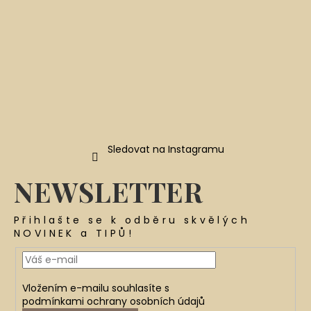
v
ý
p
i
s
u
Sledovat na Instagramu
NEWSLETTER
Přihlašte se k odběru skvělých
NOVINEK a TIPŮ!
Vložením e-mailu souhlasíte s
podmínkami ochrany osobních údajů