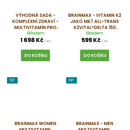
VÝHODNÁ SADA -
BRAINMAX - VITAMIN K2
KOMPLEXNÍ ZDRAVÍ -
JAKO MK7 ALL-TRANS
MULTIVITAMÍN PRO
K2VITAL®DELTA 150
Skladem
Skladem
MUŽE A PRO ŽENU, 2 X
MCG, 100 ROSTLINNÝCH
1 698 Kč
599 Kč
90 KAPSLÍ
KAPSLÍ
VYSOCE
/ ks
/ ks
VSTŘEBATELNÁ A
VYUŽITELNÁ
DO KOŠÍKU
DO KOŠÍKU
PATENTOVANÁ FORMA
VITAMÍNU K2 MK-7,
DOPLNĚK STRAVY
TIP
TIP
BRAINMAX WOMEN
BRAINMAX - MEN
MULTIVITAMIN,
MULTIVITAMIN,