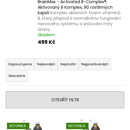
BrainMax - Activated B-Complex®,
a
Aktivovaný B Komplex, 90 rostlinných
kapslí
Komplex aktivních forem vitaminů
j
B, který přispívá k normálnímu fungování
í
nervového systému a snižování míry
t
únavy
Skladem
?
499 Kč
Ř
a
Doporučujeme
Nejlevnější
Nejdražší
Nejprodávanější
HLEDAT
z
Abecedně
e
n
D
í
o
OTEVŘÍT FILTR
p
p
r
o
V
o
r
ý
u
d
NOVINKA
NOVINKA