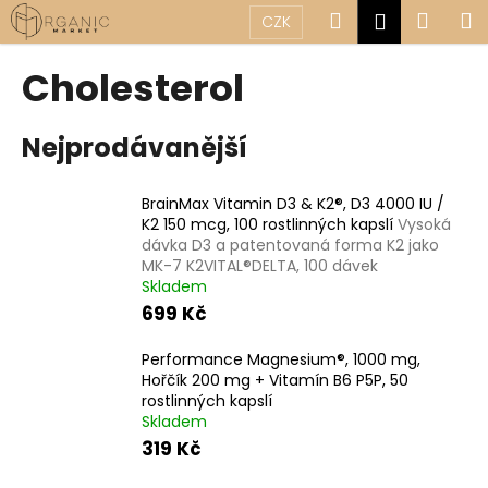
K
Přejít
Hledat
Náku
M
Přihlášen
CZK
na
o
obsah
Zpět
Zpět
košík
š
Cholesterol
í
C
k
Nejprodávanější
o
p
o
BrainMax Vitamin D3 & K2®, D3 4000 IU /
K2 150 mcg, 100 rostlinných kapslí
Vysoká
t
dávka D3 a patentovaná forma K2 jako
ř
MK-7 K2VITAL®DELTA, 100 dávek
e
Skladem
b
699 Kč
u
Performance Magnesium®, 1000 mg,
j
Hořčík 200 mg + Vitamín B6 P5P, 50
e
rostlinných kapslí
Skladem
t
319 Kč
e
n