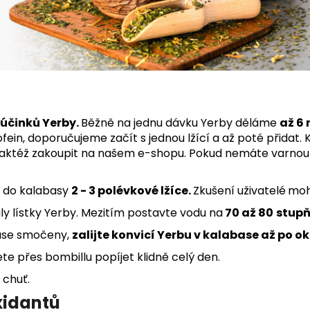
 účinků Yerby.
Běžně na jednu dávku Yerby děláme
až 6
ofein, doporučujeme začít s jednou lžící a až poté přidat.
taktéž zakoupit na našem e-shopu.
Pokud nemáte varnou ko
e do kalabasy
2 - 3 polévkové lžíce.
Z
kušení uživatelé
moh
ily lístky Yerby. Mezitím postavte vodu na
70 až 80
stupň
base smočeny,
zalijte konvicí Yerbu v kalabase až po ok
e přes bombillu popíjet klidně celý den.
 chuť.
oxidantů