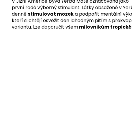
V Jižní Americe bývá Yerba Maté označována jako
první řadě výborný stimulant. Látky obsažené v Yerb
denně
stimulovat mozek
a podpořit mentální výko
kteří si chtějí osvěžit den lahodným pitím s překvapuj
variantu. Lze doporučit všem
milovníkům tropické