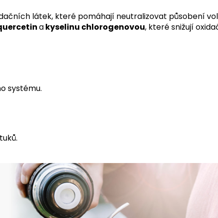
dačních látek, které pomáhají neutralizovat působení vol
quercetin
a
kyselinu chlorogenovou
, které snižují ox
ho systému.
tuků.