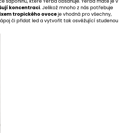
áce saponinů, které Yerba obsahuje. Yerba maté je v
šují koncentraci
. Jelikož mnoho z nás potřebuje
ixem tropického ovoce
je vhodná pro všechny,
ápoj či přidat led a vytvořit tak osvěžující studenou