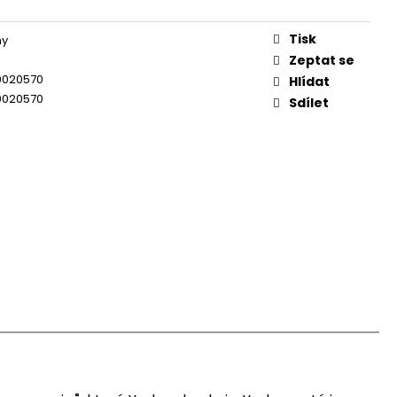
Tisk
ny
Zeptat se
0020570
Hlídat
0020570
Sdílet