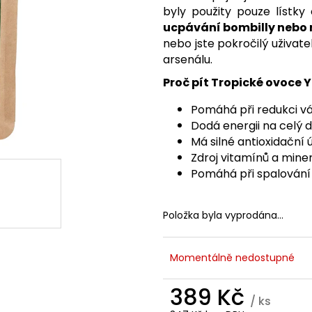
TREONÁT, 90 ROSTLINNÝCH KAPSLÍ
IU / K2 150 MCG
byly použity pouze lístky
KAPSLÍ
VYSOKÁ 
999 Kč
PATENTOVANÁ F
ucpávání bombilly nebo 
Původně:
K2VITAL®DELTA, 
nebo jste pokročilý uživa
699 Kč
arsenálu.
Proč pít Tropické ovoce 
Pomáhá při redukci vá
Dodá energii na celý d
Má silné antioxidační 
Zdroj vitamínů a miner
Pomáhá při spalování 
Položka byla vyprodána…
Momentálně nedostupné
389 Kč
/ ks