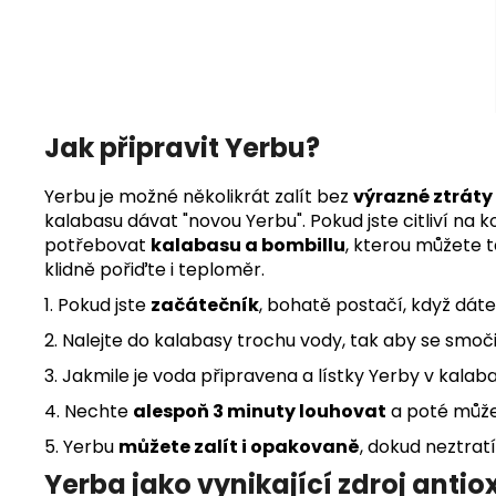
Jak připravit
Yerbu?
Yerbu je možné několikrát zalít bez
výrazné ztráty
kalabasu dávat "novou Yerbu". Pokud jste citliví na k
potřebovat
kalabasu a bombillu
, kterou můžete 
klidně pořiďte i teploměr.
1. Pokud jste
začátečník
, bohatě postačí, když dát
2. Nalejte do kalabasy trochu vody, tak aby se smoč
3. Jakmile je voda připravena a lístky Yerby v kala
4. Nechte
alespoň 3 minuty louhovat
a poté můžet
5. Yerbu
můžete zalít i opakovaně
, dokud neztratí
Yerba jako vynikající zdroj anti