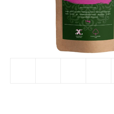
JATER, CITRÓN, 240 ML
449 Kč