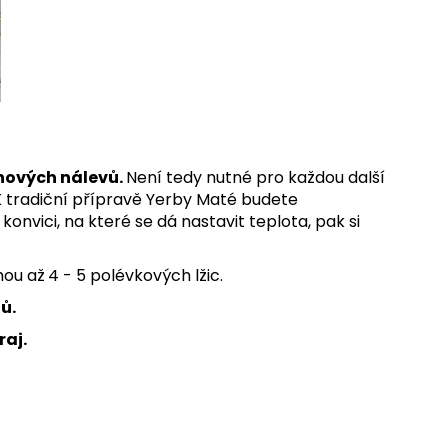
 nových nálevů.
Není tedy nutné pro každou další
K tradiční přípravě Yerby Maté budete
nvici, na které se dá nastavit teplota, pak si
ou až
4 - 5 polévkových lžic.
ů.
raj.