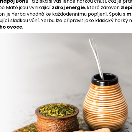
"nápoj Bohů"
a získá si vás lehce hořkou chutí, což je pr
ě Maté jsou vynikající
zdroj energie
, které zároveň
zlep
n, je Yerba vhodná ke každodennímu popíjení. Spolu s
m
ící sladkou vůní. Yerbu lze připravit jako klasický horký n
ho ovoce.