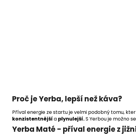
Proč je Yerba,
lepší než káva?
Příval energie ze startu je velmi podobný tomu, kte
konzistentnější
a
plynulejší.
S Yerbou je možno se
Yerba Maté - příval energie z již