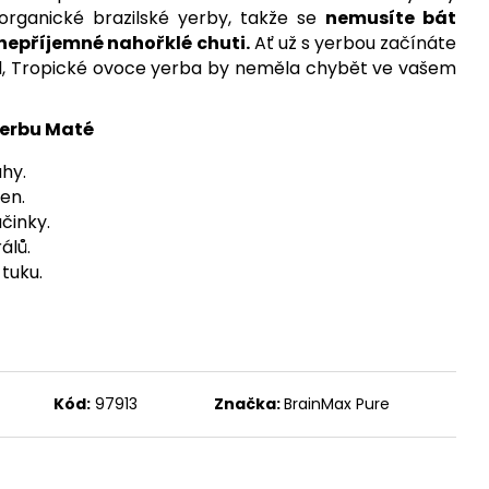
, 100 ROSTLINNÝCH
 organické brazilské yerby, takže se
nemusíte bát
DÁVKA D3 A
ORMA K2 JAKO MK-7
nepříjemné nahořklé chuti.
Ať už s yerbou začínáte
100 DÁVEK
tel, Tropické ovoce yerba by neměla chybět ve vašem
Yerbu Maté
hy.
en.
účinky.
álů.
tuku.
Kód:
97913
Značka:
BrainMax Pure