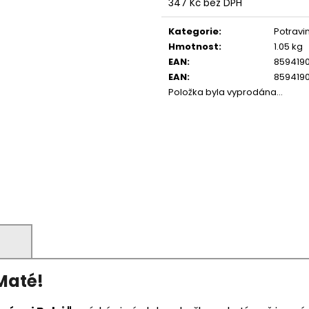
347 Kč bez DPH
Měrná
cena:
Kategorie
:
Potravi
Hmotnost
:
1.05 kg
EAN
:
859419
EAN
:
859419
Položka byla vyprodána…
)
Maté!