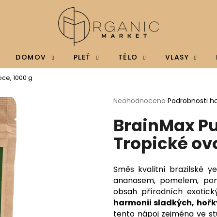
Co potřebujete najít?
DOMOV
PLEŤ
TĚLO
VLASY
ce, 1000 g
HLEDAT
Průměrné
Neohodnoceno
Podrobnosti h
hodnocení
BrainMax Pu
produktu
je
Doporučujeme
Tropické ov
0,0
z
5
hvězdiček.
Směs kvalitní brazilské ye
ananasem, pomelem, pom
obsah přírodních exotic
harmonii sladkých, hořk
BRAINMAX MAGTEIN®, HOŘČÍK L-
BRAINMAX VITAM
tento nápoj zejména ve st