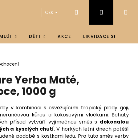
Hledat
Přihlášení
Ná
CZK
koš
MUŽI
DĚTI
AKCE
LIKVIDACE SKLADU
odnocení
re Yerba Maté,
oce, 1000 g
rby v kombinaci s osvěžujícími tropický plody goji,
erančovou kůrou a kokosovými vločkami.
Bohatý
kých přísad vytváří vyjímečnou směs s
dokonalou
ých a kyselých chutí
. V horkých letní dnech potěší
IN D3 & K2®, D3 4000
udené podobě s kostkami ledu. Pro tuto směs yerby