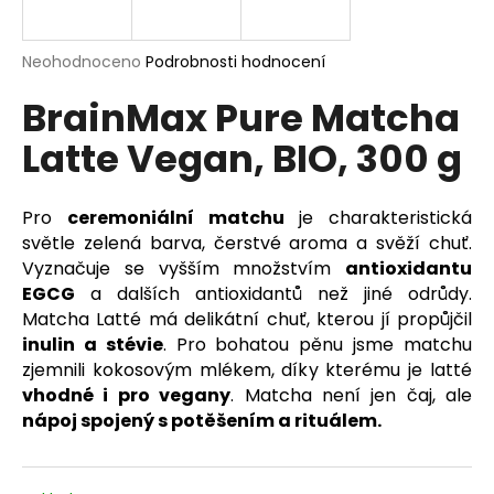
a
j
Průměrné
Neohodnoceno
Podrobnosti hodnocení
í
hodnocení
BrainMax Pure Matcha
produktu
t
je
?
Latte Vegan, BIO, 300 g
0,0
z
5
hvězdiček.
Pro
ceremoniální matchu
je charakteristická
světle zelená barva, čerstvé aroma a svěží chuť.
HLEDAT
Vyznačuje se vyšším množstvím
antioxidantu
EGCG
a dalších antioxidantů než jiné odrůdy.
Matcha Latté má delikátní chuť, kterou jí propůjčil
inulin a stévie
. Pro bohatou pěnu jsme matchu
D
zjemnili kokosovým mlékem, díky kterému je latté
o
vhodné i pro vegany
.
Matcha není jen čaj, ale
p
nápoj spojený s potěšením a rituálem.
o
r
u