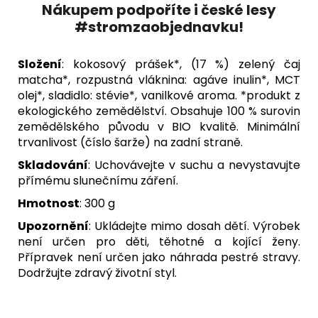
Nákupem podpoříte i české lesy
#stromzaobjednavku!
Složení
:
kokosový prášek*, (17 %) zelený čaj
matcha*, rozpustná vláknina: agáve inulin*, MCT
olej*, sladidlo: stévie*, vanilkové aroma. *produkt z
ekologického zemědělství. Obsahuje 100 % surovin
zemědělského původu v BIO kvalitě. Minimální
trvanlivost (číslo šarže) na zadní straně.
Skladování
:
Uchovávejte v suchu a nevystavujte
přímému slunečnímu záření.
Hmotnost
: 300 g
Upozornění
: Ukládejte mimo dosah dětí. Výrobek
není určen pro děti, těhotné a kojící ženy.
Přípravek není určen jako náhrada pestré stravy.
Dodržujte zdravý životní styl.