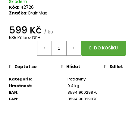
č
Skladem
u
Kód:
42726
Značka:
BrainMax
j
e
599 Kč
m
/ ks
e
535 Kč bez DPH
Měrná
DO KOŠÍKU
cena:
BRAINMAX
SLEEP
MAGNESIUM,
Zeptat se
Hlídat
Sdílet
250
MG,
100
Kategorie
:
Potraviny
KAPSLÍ
Hmotnost
:
0.4 kg
(HOŘČÍK,
GABA,
EAN
:
8594190029870
L-
EAN
:
8594190029870
THEANIN,
VITAMÍN
B6,
ŠŤÁVA
Z
VIŠNĚ)