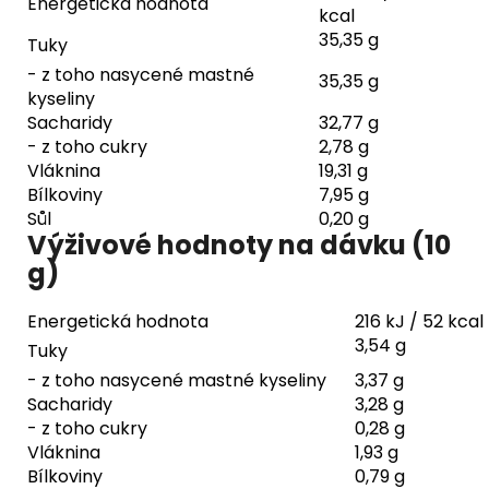
Energetická hodnota
kcal
35,35 g
Tuky
- z toho nasycené mastné
35,35 g
kyseliny
Sacharidy
32,77 g
- z toho cukry
2,78 g
Vláknina
19,31 g
Bílkoviny
7,95 g
Sůl
0,20 g
Výživové hodnoty na dávku (10
g)
Energetická hodnota
216 kJ / 52 kcal
3,54 g
Tuky
- z toho nasycené mastné kyseliny
3,37 g
Sacharidy
3,28 g
- z toho cukry
0,28 g
Vláknina
1,93 g
Bílkoviny
0,79 g