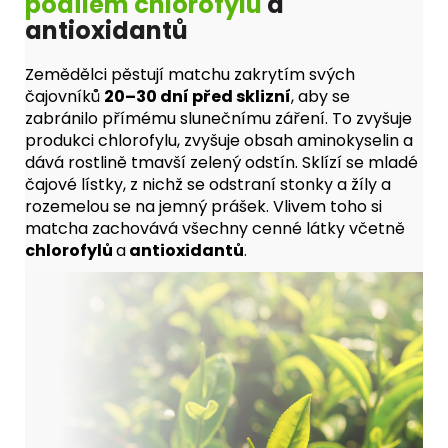
podílem chlorofylu
a
antioxidantů
Zemědělci pěstují matchu zakrytím svých
čajovníků
20–30 dní před sklizní
, aby se
zabránilo přímému slunečnímu záření. To zvyšuje
produkci chlorofylu, zvyšuje obsah aminokyselin a
dává rostlině tmavší zelený odstín. Sklízí se mladé
čajové lístky, z nichž se odstraní stonky a žíly a
rozemelou se na jemný prášek. Vlivem toho si
matcha zachovává všechny cenné látky včetně
chlorofylů
a
antioxidantů
.