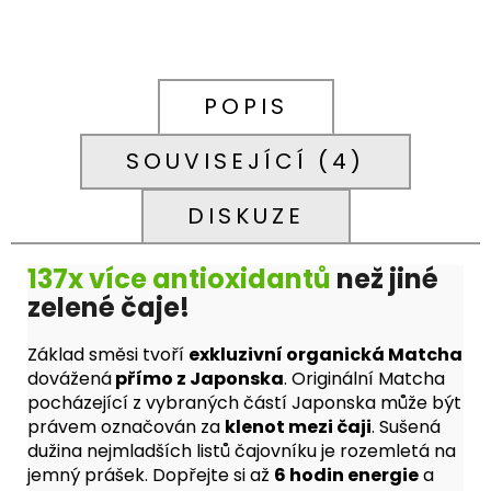
699
Kč
POPIS
SOUVISEJÍCÍ (4)
DISKUZE
137x více antioxidantů
než jiné
zelené čaje!
Základ směsi tvoří
exkluzivní organická Matcha
dovážená
přímo z Japonska
.
Originální Matcha
pocházející z vybraných částí Japonska může být
právem označován za
klenot mezi čaji
.
Sušená
dužina nejmladších listů čajovníku je rozemletá na
jemný prášek. Dopřejte si až
6 hodin energie
a