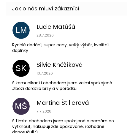
Lucie Matúšů
LM
Hodnocení obchodu je 5 z 5 hvězdiček.
28.7.2026
Rychlé dodání, super ceny, velký výběr, kvalitní
doplňky
Silvie Kněžíková
SK
Hodnocení obchodu je 5 z 5 hvězdiček.
10.7.2026
S komunikací i obchodem jsem velmi spokojená
.Zboží dorazilo brzy a v pořádku.
Martina Štillerová
MŠ
Hodnocení obchodu je 5 z 5 hvězdiček.
7.7.2026
S tímto obchodem jsem spokojená a nemám co
vytknout, nakupuji zde opakovaně, rozhodně
doporučuji :)