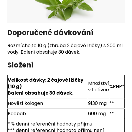
Doporučené dávkování
Rozmíchejte 10 g (zhruba 2 čajové lžičky) s 200 ml
vody. Balení obsahuje 30 dávek.
Složení
Velikost dávky: 2 čajové lžičky
Množství
(10 g)
%RHP*
v 1 dávce
Balení obsahuje 30 dávek.
Hovězí kolagen
9130 mg
**
Baobab
600 mg
**
* % denní referenční hodnoty příjmu
*** denní referenční hodnota příjmu není