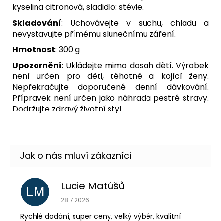
kyselina citronová, sladidlo: stévie.
Skladování
: Uchovávejte v suchu, chladu a
nevystavujte přímému slunečnímu záření.
Hmotnost
: 300 g
Upozornění
: Ukládejte mimo dosah dětí. Výrobek
není určen pro děti, těhotné a kojící ženy.
Nepřekračujte doporučené denní dávkování.
Přípravek není určen jako náhrada pestré stravy.
Dodržujte zdravý životní styl.
Lucie Matúšů
LM
Hodnocení obchodu je 5 z 5 hvězdiček.
28.7.2026
Rychlé dodání, super ceny, velký výběr, kvalitní