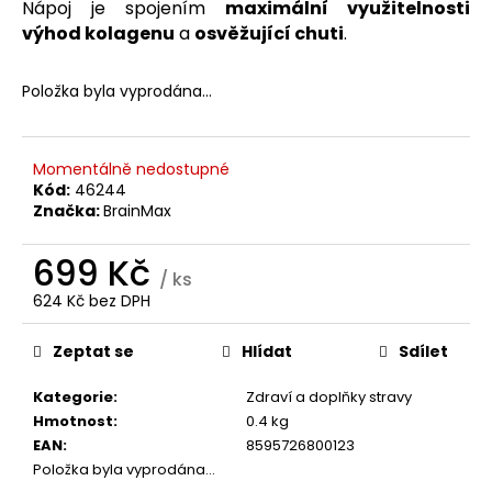
č
Nápoj je spojením
maximální využitelnosti
u
výhod kolagenu
a
osvěžující chuti
.
j
e
Položka byla vyprodána…
m
e
Momentálně nedostupné
BRAINMAX
Kód:
46244
LIPOSOMAL
Značka:
BrainMax
VITAMIN
C
699 Kč
UPGRADE,
/ ks
LIPOZOMÁLNÍ
VITAMÍN
624 Kč bez DPH
C,
Měrná
500
cena:
Zeptat se
Hlídat
Sdílet
MG,
60
ROSTLINNÝCH
Kategorie
:
Zdraví a doplňky stravy
KAPSLÍ
Hmotnost
:
0.4 kg
599
EAN
:
8595726800123
Kč
Položka byla vyprodána…