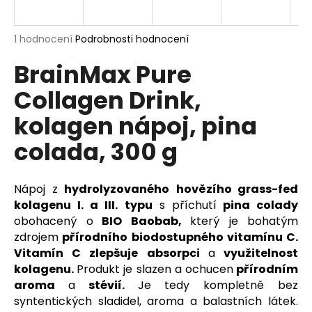
a
j
Průměrné
1 hodnocení
Podrobnosti hodnocení
í
hodnocení
BrainMax Pure
produktu
t
je
?
Collagen Drink,
5,0
z
kolagen nápoj, pina
5
hvězdiček.
colada, 300 g
HLEDAT
Nápoj z
hydrolyzovaného
hovězího grass-fed
kolagenu I. a III. typu
s příchutí
pina colady
D
obohacený o
BIO Baobab,
který je bohatým
o
zdrojem
přírodního biodostupného vitamínu C.
p
Vitamín C zlepšuje absorpci
a
využitelnost
o
kolagenu.
Produkt je slazen a ochucen
přírodním
r
aroma
a
stévií.
Je tedy kompletně bez
u
syntentických sladidel, aroma a balastních látek.