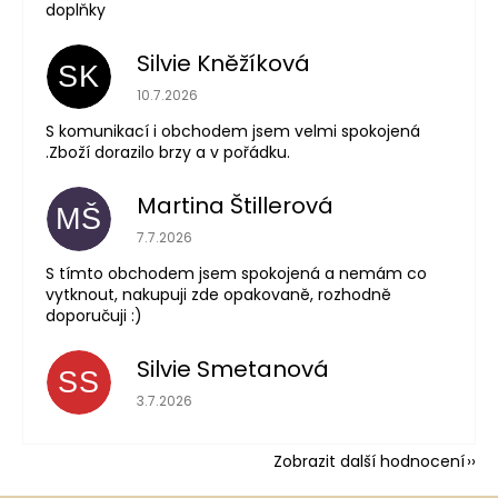
doplňky
Silvie Kněžíková
SK
Hodnocení obchodu je 5 z 5 hvězdiček.
10.7.2026
S komunikací i obchodem jsem velmi spokojená
.Zboží dorazilo brzy a v pořádku.
Martina Štillerová
MŠ
Hodnocení obchodu je 5 z 5 hvězdiček.
7.7.2026
S tímto obchodem jsem spokojená a nemám co
vytknout, nakupuji zde opakovaně, rozhodně
doporučuji :)
Silvie Smetanová
SS
Hodnocení obchodu je 5 z 5 hvězdiček.
3.7.2026
Zobrazit další hodnocení