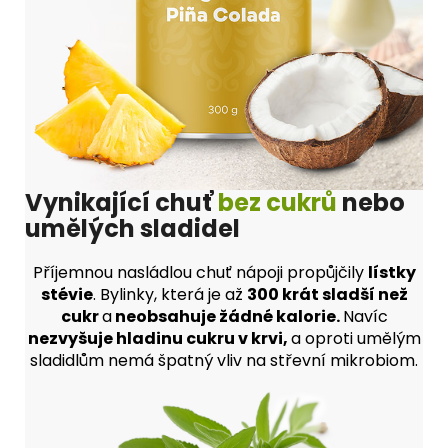
Vynikající chuť
bez cukrů
nebo
umělých sladidel
Příjemnou nasládlou chuť nápoji propůjčily
lístky
stévie
. Bylinky, která je až
300 krát sladší než
cukr
a
neobsahuje žádné kalorie.
N
avíc
nezvyšuje hladinu cukru v krvi,
a
oproti umělým
sladidlům nemá špatný vliv na střevní mikrobiom.