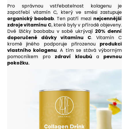
Pro správnou vstřebatelnost kolagenu je
zapotřebí vitamín C, který ve směsi zastupuje
organický baobab
. Ten patří mezi
nejcennější
zdroje vitamínu C
, které byly v přírodě objeveny.
Dvě lžičky baobabu v sobě
ukrývají
20% denní
doporučené dávky vitamínu C
. Vitamín C
kromě jiného podporuje přirozenou
produkci
vlastního kolagenu
. A tím se stává výborným
pomocníkem pro
zdraví kloubů
a
pevnou
pokožku.