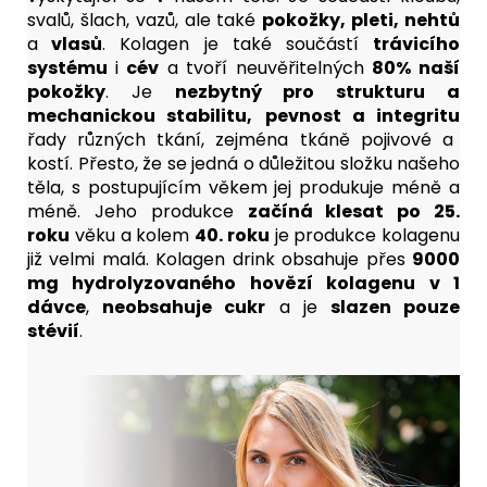
svalů, šlach, vazů, ale také
pokožky, pleti, nehtů
a
vlasů
. Kolagen je také součástí
trávicího
systému
i
cév
a
tvoří neuvěřitelných
80% naší
pokožky
. Je
nezbytný pro strukturu a
mechanickou stabilitu,
pevnost a integritu
řady různých tkání, zejména tkáně pojivové a
kostí.
Přesto, že se jedná o důležitou složku našeho
těla, s postupujícím věkem jej produkuje méně a
méně. Jeho produkce
začíná klesat po 25.
roku
věku a kolem
40. roku
je produkce kolagenu
již velmi malá. Kolagen drink obsahuje přes
9000
mg hydrolyzovaného hovězí kolagenu v 1
dávce
,
neobsahuje cukr
a je
slazen pouze
stévií
.