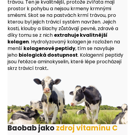
trávou. Ten je kvalitnější, protože zvířata mají
prostor k pohybu a nejsou krmeny krmnými
směsmi. Skot se na pastvách krmí trávou, pro
kterou byl jejich trávicí systém navržen. Jejich
kosti, klouby a šlachy zůstávají pevné, zdravé a
díky tomu se z nich
extrahuje kvalitnější
kolagen
. Hydrolyzovaný kolagen je rozložen na
menší
kolagenové peptidy
, tím se navyšuje
jeho
biologická dostupnost
. Kolagenní peptidy
jsou řetězce aminokyselin, které lépe procházejí
skrz trávicí trakt
.
Baobab jako
zdroj vitamínu C