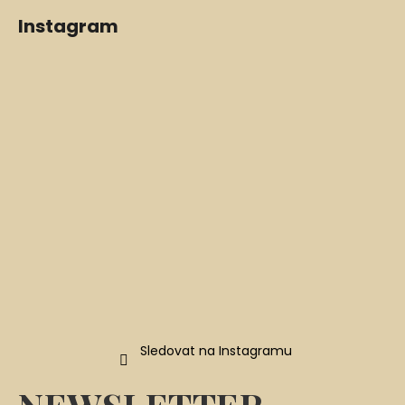
Z
Instagram
á
p
a
t
í
Sledovat na Instagramu