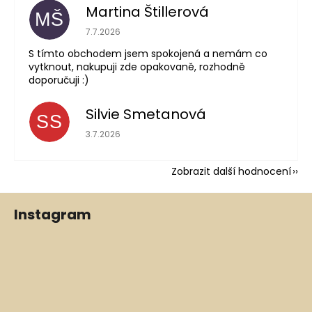
Martina Štillerová
MŠ
Hodnocení obchodu je 5 z 5 hvězdiček.
7.7.2026
S tímto obchodem jsem spokojená a nemám co
vytknout, nakupuji zde opakovaně, rozhodně
doporučuji :)
Silvie Smetanová
SS
Hodnocení obchodu je 5 z 5 hvězdiček.
3.7.2026
Zobrazit další hodnocení
Z
Instagram
á
p
a
t
í