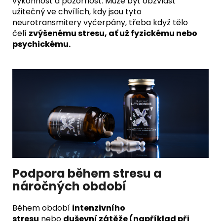
výkonnost a pozornost. Může být obzvlášť
užitečný ve chvílích, kdy jsou tyto
neurotransmitery vyčerpány, třeba když tělo
čelí
zvýšenému stresu, ať už fyzickému nebo
psychickému.
Podpora během stresu a
náročných období
Během období
intenzivního
stresu
nebo
duševní zátěže (například při