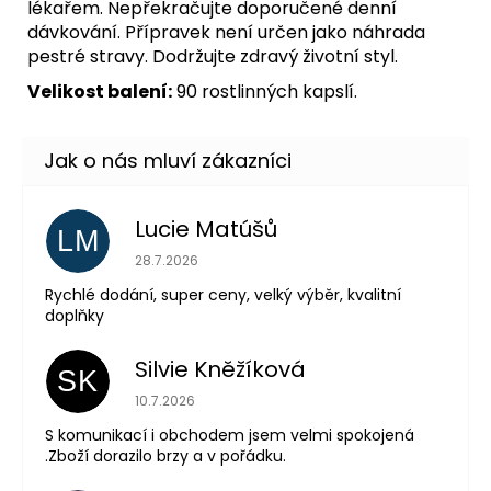
lékařem. Nepřekračujte doporučené denní
dávkování. Přípravek není určen jako náhrada
pestré stravy. Dodržujte zdravý životní styl.
Velikost balení:
90 rostlinných kapslí.
Lucie Matúšů
LM
Hodnocení obchodu je 5 z 5 hvězdiček.
28.7.2026
Rychlé dodání, super ceny, velký výběr, kvalitní
doplňky
Silvie Kněžíková
SK
Hodnocení obchodu je 5 z 5 hvězdiček.
10.7.2026
S komunikací i obchodem jsem velmi spokojená
.Zboží dorazilo brzy a v pořádku.