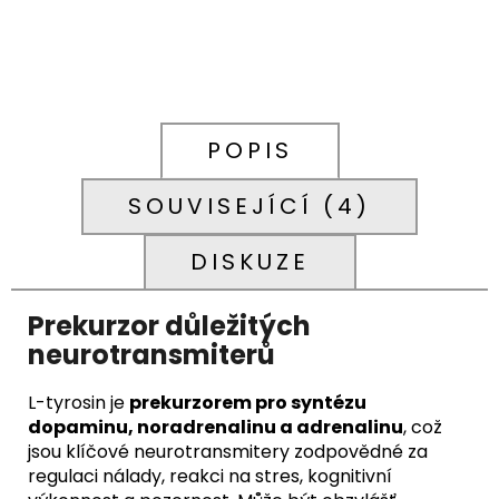
699
Kč
POPIS
SOUVISEJÍCÍ (4)
DISKUZE
Prekurzor důležitých
neurotransmiterů
L-tyrosin je
prekurzorem pro syntézu
dopaminu, noradrenalinu a adrenalinu
, což
jsou klíčové neurotransmitery zodpovědné za
regulaci nálady, reakci na stres, kognitivní