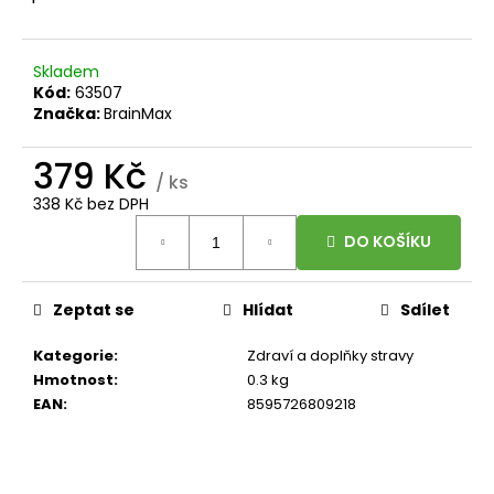
č
u
j
Skladem
e
Kód:
63507
m
Značka:
BrainMax
e
379 Kč
/ ks
BRAINMAX
338 Kč bez DPH
SLEEP
Měrná
MAGNESIUM,
DO KOŠÍKU
250
cena:
MG,
100
KAPSLÍ
Zeptat se
Hlídat
Sdílet
(HOŘČÍK,
GABA,
Kategorie
:
Zdraví a doplňky stravy
L-
THEANIN,
Hmotnost
:
0.3 kg
VITAMÍN
EAN
:
8595726809218
B6,
ŠŤÁVA
Z
VIŠNĚ)