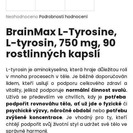
a
j
Průměrné
Neohodnoceno
Podrobnosti hodnocení
í
hodnocení
BrainMax L-Tyrosine,
produktu
t
je
?
L-tyrosin, 750 mg, 90
0,0
z
rostlinných kapslí
5
hvězdiček.
HLEDAT
L-tyrosin je aminokyselina, která hraje důležitou roli
v mnoha procesech v těle. Je běžně doporučován
lidem, kteří usilují o podporu celkového zdraví a
vitality, jelikož podporuje
normální činnost svalů.
D
Užívá se především ve chvílích, kdy je
potřeba
o
podpořit rovnováhu těla, ať už jde o fyzické
či
p
psychické výzvy, náročné období
nebo
potřebu
o
zvýšené koncentrace
. Je vhodný pro ty, kteří
r
chtějí podpořit svůj životní styl a udržet své tělo ve
u
správné harmonii.