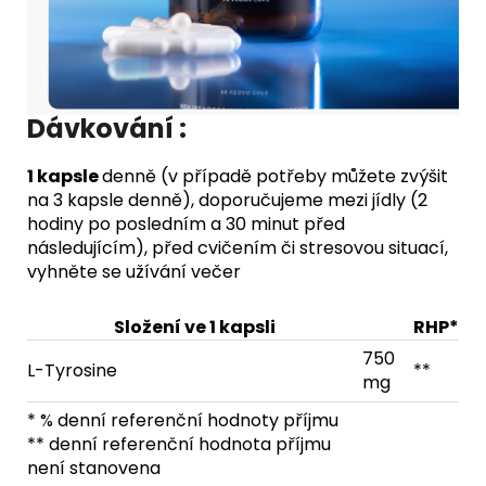
Dávkování :
1 kapsle
denně (v případě potřeby můžete zvýšit
na 3 kapsle denně), doporučujeme mezi jídly (2
hodiny po posledním a 30 minut před
následujícím), před cvičením či stresovou situací,
vyhněte se užívání večer
Složení ve 1 kapsli
RHP*
750
L-Tyrosine
**
mg
* % denní referenční hodnoty příjmu
** denní referenční hodnota příjmu
není stanovena