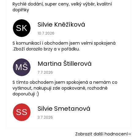
Rychlé dodání, super ceny, velký výběr, kvalitní
doplňky
Silvie Kněžíková
SK
Hodnocení obchodu je 5 z 5 hvězdiček.
10.7.2026
S komunikací i obchodem jsem velmi spokojená
.Zboží dorazilo brzy a v pořádku.
Martina Štillerová
MŠ
Hodnocení obchodu je 5 z 5 hvězdiček.
7.7.2026
S tímto obchodem jsem spokojená a nemám co
vytknout, nakupuji zde opakovaně, rozhodně
doporučuji :)
Silvie Smetanová
SS
Hodnocení obchodu je 5 z 5 hvězdiček.
3.7.2026
Zobrazit další hodnocení