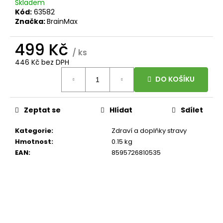
č
Skladem
u
Kód:
63582
Značka:
BrainMax
j
e
499 Kč
m
/ ks
e
446 Kč bez DPH
Měrná
DO KOŠÍKU
cena:
BRAINMAX
MAGTEIN®,
HOŘČÍK
Zeptat se
Hlídat
Sdílet
L-
TREONÁT,
90
Kategorie
:
Zdraví a doplňky stravy
ROSTLINNÝCH
Hmotnost
:
0.15 kg
KAPSLÍ
EAN
:
8595726810535
999
Kč
Původně: