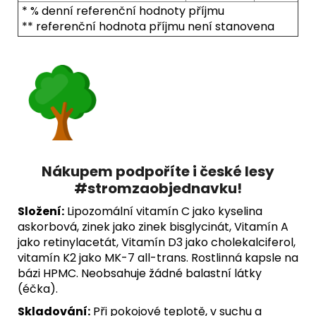
* % denní referenční hodnoty příjmu
** referenční hodnota příjmu není stanovena
Nákupem podpoříte i české lesy
#stromzaobjednavku!
Složení:
Lipozomální vitamín C jako kyselina
askorbová, zinek jako zinek bisglycinát, Vitamín A
jako retinylacetát, Vitamín D3 jako cholekalciferol,
vitamín K2 jako MK-7 all-trans. Rostlinná kapsle na
bázi HPMC. Neobsahuje žádné balastní látky
(éčka).
Skladování:
Při pokojové teplotě, v suchu a