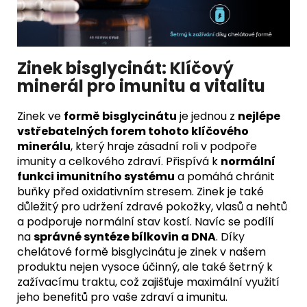
Zinek bisglycinát: Klíčový
minerál pro imunitu a vitalitu
Zinek ve
formě bisglycinátu
je jednou z
nejlépe
vstřebatelných forem tohoto klíčového
minerálu
, který hraje zásadní roli v podpoře
imunity a celkového zdraví. Přispívá k
normální
funkci imunitního systému
a pomáhá chránit
buňky před oxidativním stresem. Zinek je také
důležitý pro udržení zdravé pokožky, vlasů a nehtů
a podporuje normální stav kostí. Navíc se podílí
na
správné syntéze bílkovin a DNA
. Díky
chelátové formě bisglycinátu je zinek v našem
produktu nejen vysoce účinný, ale také šetrný k
zažívacímu traktu, což zajišťuje maximální využití
jeho benefitů pro vaše zdraví a imunitu.