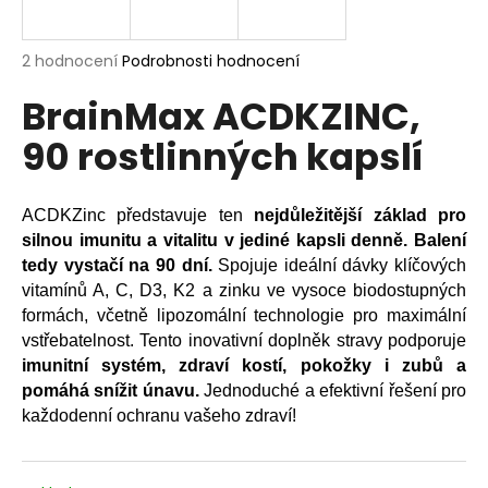
a
j
Průměrné
2 hodnocení
Podrobnosti hodnocení
í
hodnocení
BrainMax ACDKZINC,
produktu
t
je
?
90 rostlinných kapslí
5,0
z
5
hvězdiček.
ACDKZinc představuje ten
nejdůležitější základ pro
silnou imunitu a vitalitu v jediné kapsli denně.
Balení
HLEDAT
tedy vystačí na 90 dní.
Spojuje ideální dávky klíčových
vitamínů A, C, D3, K2 a zinku ve vysoce biodostupných
formách, včetně lipozomální technologie pro maximální
vstřebatelnost. Tento inovativní doplněk stravy podporuje
D
imunitní systém, zdraví kostí, pokožky i zubů a
o
p
pomáhá snížit únavu.
Jednoduché a efektivní řešení pro
o
každodenní ochranu vašeho zdraví!
r
u