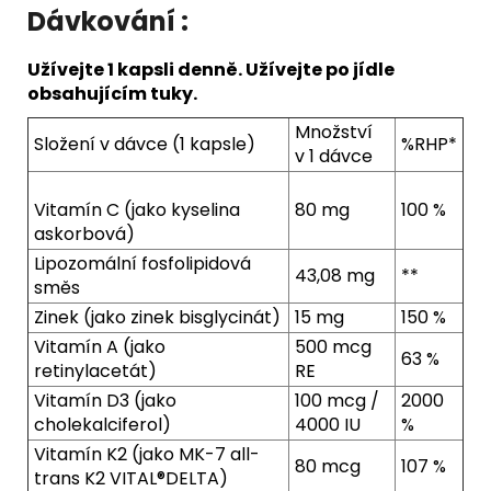
Dávkování :
Užívejte 1 kapsli denně. Užívejte po jídle
obsahujícím tuky.
Množství
Složení v dávce (1 kapsle)
%RHP*
v 1 dávce
Vitamín C (jako kyselina
80 mg
100 %
askorbová)
Lipozomální fosfolipidová
43,08 mg
**
směs
Zinek (jako zinek bisglycinát)
15 mg
150 %
Vitamín A (jako
500 mcg
63 %
retinylacetát)
RE
Vitamín D3 (jako
100 mcg /
2000
cholekalciferol)
4000 IU
%
Vitamín K2 (jako MK-7 all-
80 mcg
107 %
trans K2 VITAL®DELTA)