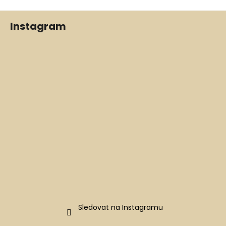
Z
Instagram
á
p
a
t
í
Sledovat na Instagramu