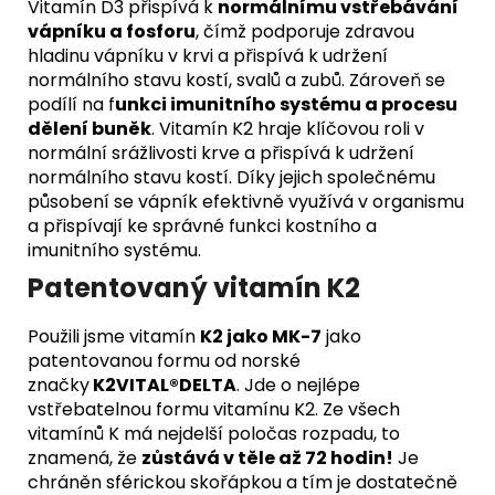
Vitamín D3 přispívá k
normálnímu vstřebávání
vápníku a fosforu
, čímž podporuje zdravou
hladinu vápníku v krvi a přispívá k udržení
normálního stavu kostí, svalů a zubů. Zároveň se
podílí na f
unkci imunitního systému a procesu
dělení buněk
. Vitamín K2 hraje klíčovou roli v
normální srážlivosti krve a přispívá k udržení
normálního stavu kostí. Díky jejich společnému
působení se vápník efektivně využívá v organismu
a přispívají ke správné funkci kostního a
imunitního systému.
Patentovaný vitamín K2
Použili jsme vitamín
K2 jako MK-7
jako
patentovanou formu od norské
značky
K2VITAL®DELTA
. Jde o nejlépe
vstřebatelnou formu vitamínu K2. Ze všech
vitamínů K má nejdelší poločas rozpadu, to
znamená, že
zůstává v těle až 72 hodin!
Je
chráněn sférickou skořápkou a tím je dostatečně