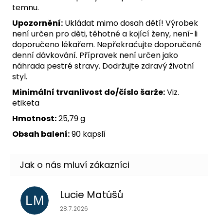
temnu.
Upozornění:
Ukládat mimo dosah dětí! Výrobek
není určen pro děti, těhotné a kojící ženy, není-li
doporučeno lékařem. Nepřekračujte doporučené
denní dávkování. Přípravek není určen jako
náhrada pestré stravy. Dodržujte zdravý životní
styl.
Minimální trvanlivost do/číslo šarže:
Viz.
etiketa
Hmotnost:
25,79 g
Obsah balení:
90 kapslí
Lucie Matúšů
LM
Hodnocení obchodu je 5 z 5 hvězdiček.
28.7.2026