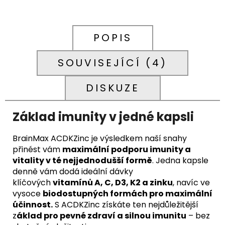
POPIS
SOUVISEJÍCÍ (4)
DISKUZE
Základ imunity v jedné kapsli
BrainMax ACDKZinc je výsledkem naší snahy
přinést vám
maximální podporu imunity a
vitality v té nejjednodušší formě
. Jedna kapsle
denně vám dodá ideální dávky
klíčových
vitamínů A, C, D3, K2 a zinku
, navíc ve
vysoce
biodostupných formách pro maximální
účinnost.
S ACDKZinc získáte ten nejdůležitější
z
áklad pro pevné zdraví a silnou imunitu
– bez