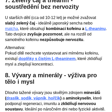
7. Zelený čaj a theanin -
soustředění bez nervozity
U starších dětí (cca od 10-12 let) je možné zvažovat
slabý zelený čaj
- ideálně japonský sencha nebo
matcha
, které obsahují
kombinaci kofeinu a
L-theaninu
.
Tato dvojice
zvyšuje pozornost
, ale na rozdíl od
samotného kofeinu
nezpůsobuje nervozitu
.
Alternativa:
Pokud dítě nechcete vystavovat ani mírnému kofeinu,
existují
doplňky s čistým L-theaninem
, které zklidňují
mysl a zlepšují koncentraci.
8. Vývary a minerály - výživa pro
tělo i mysl
Dlouho tažené vývary jsou skvělým zdrojem
minerálů
(
draslík, sodík, vápník, hořčík
)
a
aminokyselin
, které
podporují regeneraci, imunitu a
zklidňují nervovou
soustavu
. Ideální po náročném dni nebo fyzické aktivitě.