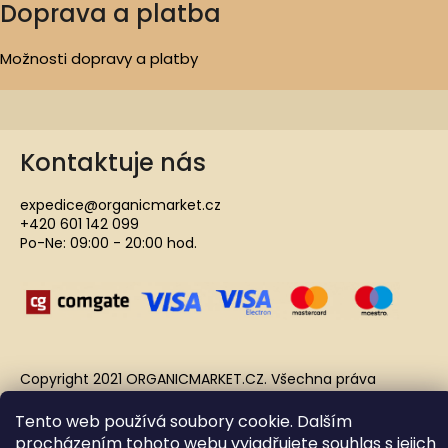
Doprava a platba
Možnosti dopravy a platby
Kontaktuje nás
expedice@organicmarket.cz
+420 601 142 099
Po-Ne: 09:00 - 20:00 hod.
Copyright 2021 ORGANICMARKET.CZ. Všechna práva
vyhrazena.
Vytvořil Shoptet
Tento web používá soubory cookie. Dalším
procházením tohoto webu vyjadřujete souhlas s jejich