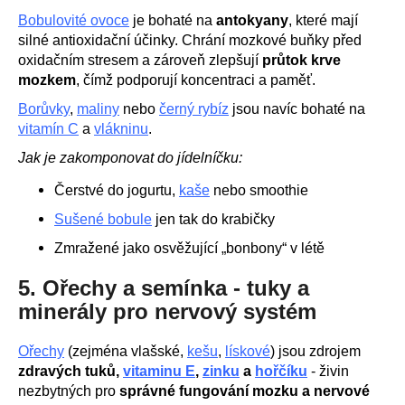
Bobulovité ovoce
je bohaté na
antokyany
, které mají
silné antioxidační účinky. Chrání mozkové buňky před
oxidačním stresem a zároveň zlepšují
průtok krve
mozkem
, čímž podporují koncentraci a paměť.
Borůvky
,
maliny
nebo
černý rybíz
jsou navíc bohaté na
vitamín C
a
vlákninu
.
Jak je zakomponovat do jídelníčku:
Čerstvé do jogurtu,
kaše
nebo smoothie
Sušené bobule
jen tak do krabičky
Zmražené jako osvěžující „bonbony“ v létě
5. Ořechy a semínka - tuky a
minerály pro nervový systém
O
řechy
(zejména vlašské,
kešu
,
lískové
) jsou zdrojem
zdravých tuků,
vitaminu E
,
zinku
a
hořčíku
- živin
nezbytných pro
správné fungování mozku a nervové