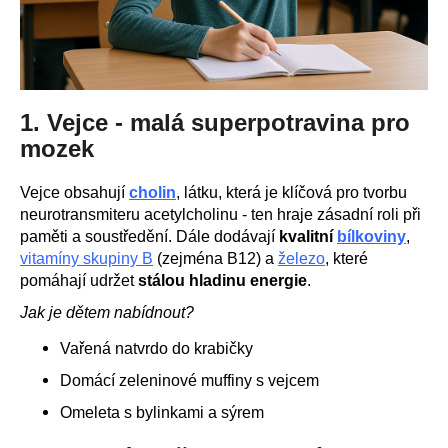
č
u
j
e
m
e
1. Vejce - malá superpotravina pro
mozek
BRAINMAX
MAGTEIN®,
Vejce obsahují
cholin
, látku, která je klíčová pro tvorbu
HOŘČÍK
neurotransmiteru acetylcholinu - ten hraje zásadní roli při
L-
TREONÁT,
paměti a soustředění
. Dále dodávají
kvalitní
bílkoviny
,
90
vitamíny skupiny B
(zejména B12) a
železo
, které
ROSTLINNÝCH
pomáhají udržet
stálou hladinu energie
.
KAPSLÍ
Jak je dětem nabídnout?
999
Kč
Původně:
Vařená natvrdo do krabičky
Domácí zeleninové muffiny s vejcem
Omeleta s bylinkami a sýrem