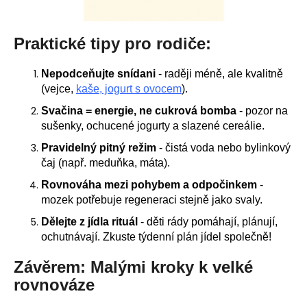
Praktické tipy pro rodiče:
Nepodceňujte snídani
- raději méně, ale kvalitně
(vejce,
kaše, jogurt s ovocem
).
Svačina = energie, ne cukrová bomba
- pozor na
sušenky, ochucené jogurty a slazené cereálie.
Pravidelný pitný režim
- čistá voda nebo bylinkový
čaj (např. meduňka, máta).
Rovnováha mezi pohybem a odpočinkem
-
mozek potřebuje regeneraci stejně jako svaly.
Dělejte z jídla rituál
- děti rády pomáhají, plánují,
ochutnávají. Zkuste týdenní plán jídel společně!
Závěrem: Malými kroky k velké
rovnováze