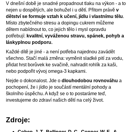
V dnešní době je snadné propadnout tlaku na výkon - a to
nejen u dospělých, ale bohužel i u dětí. Přitom právě
v
dětství se formuje vztah k učení, jídlu i vlastnímu tělu
.
Místo zbytečného stresu a dopingu cukrem můžeme
dětem nabídnout to, co jejich tělo i mysl opravdu
potřebují:
kvalitní, vyváženou stravu, spánek, pohyb a
láskyplnou podporu.
Každé dítě je jiné - a není potřeba najednou zavádět
všechno. Stačí malá změna: vyměnit sladké pití za vodu,
přidat hrst borůvek ke svačině, nahradit rohlík za kaši,
nebo podpořit vývoj omega‑3 kapkami.
Nejde o dokonalost. Jde o
dlouhodobou rovnováhu
a
pochopení, že i jídlo je součástí mentální pohody a
školního úspěchu. A když se o to postaráme teď,
investujeme do zdraví našich dětí na celý život.
Zdroje:
Cohen, J. T., Bellinger, D. C., Connor, W. E., &