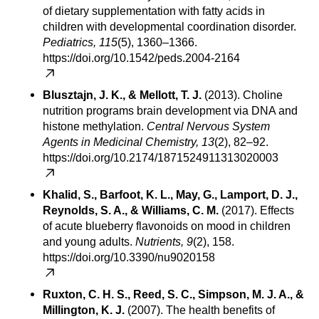
of dietary supplementation with fatty acids in
children with developmental coordination disorder.
Pediatrics, 115
(5), 1360–1366.
https://doi.org/10.1542/peds.2004-2164
Blusztajn, J. K., & Mellott, T. J.
(2013). Choline
nutrition programs brain development via DNA and
histone methylation.
Central Nervous System
Agents in Medicinal Chemistry, 13
(2), 82–92.
https://doi.org/10.2174/1871524911313020003
Khalid, S., Barfoot, K. L., May, G., Lamport, D. J.,
Reynolds, S. A., & Williams, C. M.
(2017). Effects
of acute blueberry flavonoids on mood in children
and young adults.
Nutrients, 9
(2), 158.
https://doi.org/10.3390/nu9020158
Ruxton, C. H. S., Reed, S. C., Simpson, M. J. A., &
Millington, K. J.
(2007). The health benefits of