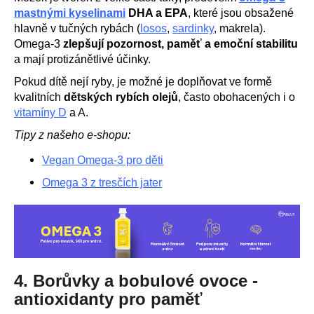
mastnými kyselinami
DHA a EPA
, které jsou obsažené
hlavně v tučných rybách (
losos
,
sardinky
, makrela).
Omega‑3
zlepšují pozornost, paměť a emoční stabilitu
a mají protizánětlivé účinky.
Pokud dítě nejí ryby, je možné je doplňovat ve formě
kvalitních
dětských rybích olejů
, často obohacených i o
vitamíny D
a A.
Tipy z našeho e-shopu:
Vegan Omega‑3 pro děti
Omega 3 z tresčích jater
4. Borůvky a bobulové ovoce -
antioxidanty pro paměť