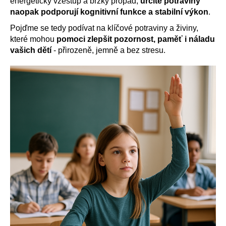
energetický vzestup a brzký propad,
určité potraviny
a
naopak podporují kognitivní funkce a stabilní výkon
.
j
Pojďme se tedy podívat na klíčové potraviny a živiny,
í
které mohou
pomoci zlepšit pozornost, paměť i náladu
t
vašich dětí
- přirozeně, jemně a bez stresu.
?
HLEDAT
D
o
p
o
r
u