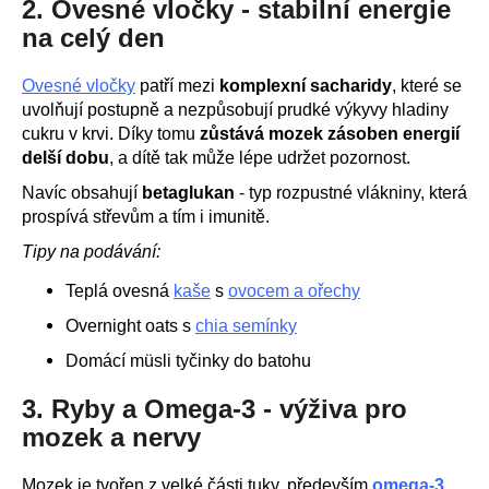
2. Ovesné vločky - stabilní energie
na celý den
Ovesné vločky
patří mezi
komplexní sacharidy
, které se
uvolňují postupně a nezpůsobují prudké výkyvy hladiny
cukru v krvi. Díky tomu
zůstává mozek zásoben energií
delší dobu
, a dítě tak může lépe udržet pozornost.
Navíc obsahují
betaglukan
- typ rozpustné vlákniny, která
prospívá střevům a tím i imunitě.
Tipy na podávání:
Teplá ovesná
kaše
s
ovocem a ořechy
Overnight oats s
chia semínky
Domácí müsli tyčinky do batohu
3. Ryby a Omega‑3 - výživa pro
mozek a nervy
Mozek je tvořen z velké části tuky, především
omega‑3