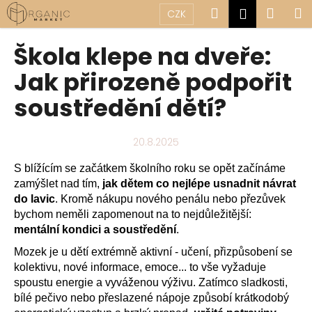
K
Přejít
Hledat
Náku
M
Přihlášen
CZK
na
o
obsah
Zpět
Zpět
košík
š
Škola klepe na dveře:
í
C
Jak přirozeně podpořit
k
o
soustředění dětí?
p
o
20.8.2025
t
ř
S blížícím se začátkem školního roku se opět začínáme
e
zamýšlet nad tím,
jak dětem co nejlépe usnadnit návrat
b
do lavic
. Kromě nákupu nového penálu nebo přezůvek
bychom neměli zapomenout na to nejdůležitější:
u
mentální kondici a soustředění
.
j
Mozek je u dětí extrémně aktivní - učení, přizpůsobení se
e
kolektivu, nové informace, emoce... to vše vyžaduje
t
spoustu energie a vyváženou výživu. Zatímco sladkosti,
e
bílé pečivo nebo přeslazené nápoje způsobí krátkodobý
n