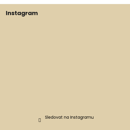
Z
Instagram
á
p
a
t
í
Sledovat na Instagramu