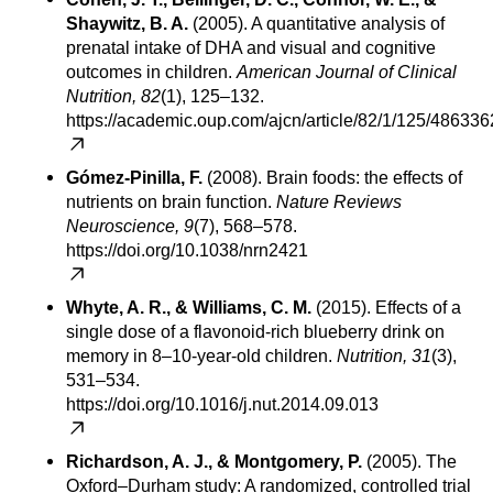
Shaywitz, B. A.
(2005). A quantitative analysis of
prenatal intake of DHA and visual and cognitive
outcomes in children.
American Journal of Clinical
Nutrition, 82
(1), 125–132.
https://academic.oup.com/ajcn/article/82/1/125/486336
Gómez-Pinilla, F.
(2008). Brain foods: the effects of
nutrients on brain function.
Nature Reviews
Neuroscience, 9
(7), 568–578.
https://doi.org/10.1038/nrn2421
Whyte, A. R., & Williams, C. M.
(2015). Effects of a
single dose of a flavonoid-rich blueberry drink on
memory in 8–10-year-old children.
Nutrition, 31
(3),
531–534.
https://doi.org/10.1016/j.nut.2014.09.013
Richardson, A. J., & Montgomery, P.
(2005). The
Oxford–Durham study: A randomized, controlled trial