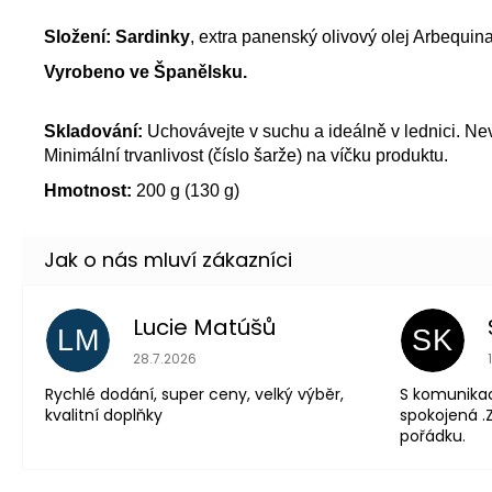
Složení: Sardinky
, extra panenský olivový olej Arbequina
Vyrobeno ve Španělsku.
Skladování:
Uchovávejte v suchu a ideálně v lednici. Nev
Minimální trvanlivost (číslo šarže) na víčku produktu.
Hmotnost:
200 g (130 g)
Lucie Matúšů
LM
SK
Hodnocení obchodu je 5 z 5 hvězdiček.
28.7.2026
Rychlé dodání, super ceny, velký výběr,
S komunika
kvalitní doplňky
spokojená .Z
pořádku.