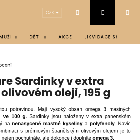
Hledat
Přihlášení
Ná
CZK
koš
MUŽI
DĚTI
AKCE
LIKVIDACE SKLADU
ocení
re Sardinky v extra
livovém oleji, 195 g
atou potravinou. Mají vysoký obsah omega 3 mastných
g ve 100 g
. Sardinky jsou naloženy v extra panenském
atý na
nenasycené mastné kyseliny
a
polyfenoly.
Navíc
mbinaci s prémiovým španělským olivovým olejem je to
IN D3 & K2®, D3 4000
si nejen pochutnáte, ale dokonce i doplníte
omega 3.