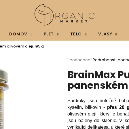
Co potřebujete najít?
DOMOV
PLEŤ
TĚLO
VLASY
ém olivovém oleji, 195 g
HLEDAT
Průměrné
1 hodnocení
Podrobnosti hodn
hodnocení
BrainMax Pu
produktu
je
Doporučujeme
panenském o
5,0
z
5
hvězdiček.
Sardinky jsou nutričně boh
kyselin, bílkovin -
přes 20 
olivovém oleji, který je boh
jsou baleny do sklenic.
V ko
BRAINMAX MAGTEIN®, HOŘČÍK L-
BRAINMAX VITAM
vynikající delikatesa, u které 