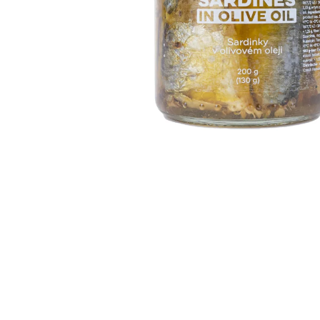
JATER, CITRÓN, 240 ML
449 Kč