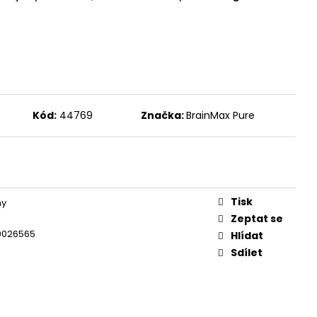
, 100 ROSTLINNÝCH
DÁVKA D3 A
ORMA K2 JAKO MK-7
100 DÁVEK
Kód:
44769
Značka:
BrainMax Pure
Tisk
ny
Zeptat se
0026565
Hlídat
Sdílet