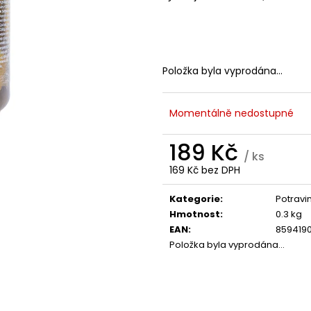
TREONÁT, 90 ROSTLINNÝCH KAPSLÍ
IU / K2 150 MCG
KAPSLÍ
VYSOKÁ 
999 Kč
PATENTOVANÁ F
Původně:
K2VITAL®DELTA, 
699 Kč
Položka byla vyprodána…
Momentálně nedostupné
189 Kč
/ ks
169 Kč bez DPH
Měrná
cena:
Kategorie
:
Potravi
Hmotnost
:
0.3 kg
EAN
:
859419
Položka byla vyprodána…