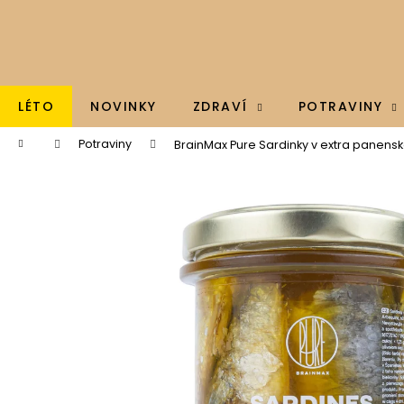
K
Přejít
na
o
obsah
Zpět
Zpět
š
do
do
í
k
obchodu
obchodu
LÉTO
NOVINKY
ZDRAVÍ
POTRAVINY
Domů
Potraviny
BrainMax Pure Sardinky v extra panensk
BRAINMAX - OMEGA 3, OLEJ Z TRESČÍCH