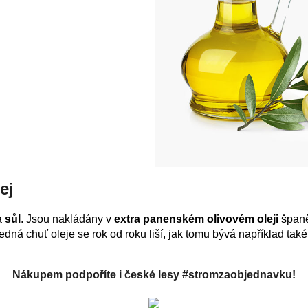
ej
a
sůl
. Jsou nakládány v
extra panenském olivovém oleji
španě
dná chuť oleje se rok od roku liší, jak tomu bývá například také
Nákupem podpoříte i české lesy #stromzaobjednavku!