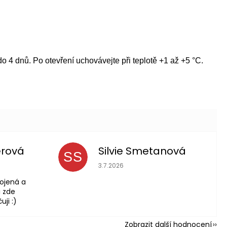
o 4 dnů. Po otevření uchovávejte při teplotě +1 až +5 °C.
erová
Silvie Smetanová
SS
 je 5 z 5 hvězdiček.
Hodnocení obchodu je 5 z 5 hvězdič
3.7.2026
ojená a
 zde
ji :)
Zobrazit další hodnocení