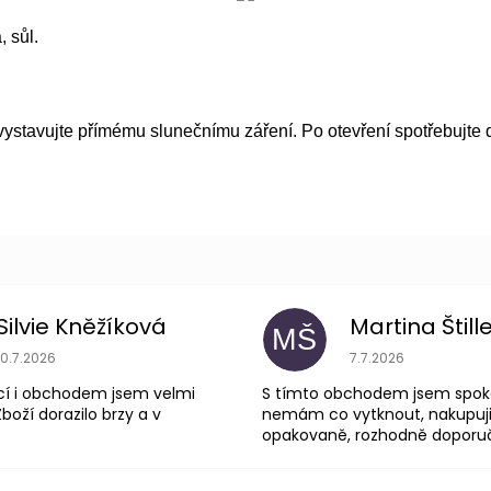
, sůl.
ystavujte přímému slunečnímu záření. Po otevření spotřebujte d
Silvie Kněžíková
Martina Štill
MŠ
Hodnocení obchodu je 5 z 5 hvězdiček.
Hodnocení obchodu
10.7.2026
7.7.2026
cí i obchodem jsem velmi
S tímto obchodem jsem spok
boží dorazilo brzy a v
nemám co vytknout, nakupuji
opakovaně, rozhodně doporuču