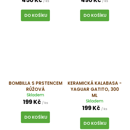
699
/ ks
/ ks
Kč
DO KOŠÍKU
DO KOŠÍKU
BOMBILLA S PRSTENCEM
KERAMICKÁ KALABASA -
RŮŽOVÁ
YAGUAR GATITO, 300
Skladem
ML
199 Kč
Skladem
/ ks
199 Kč
/ ks
DO KOŠÍKU
DO KOŠÍKU