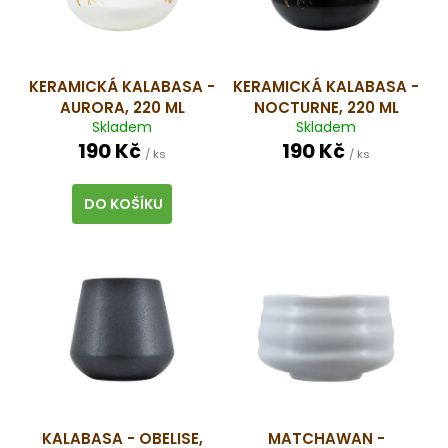
s
d
a
p
u
j
r
k
í
o
t
KERAMICKÁ KALABASA -
KERAMICKÁ KALABASA -
t
AURORA, 220 ML
NOCTURNE, 220 ML
d
ů
?
Skladem
Skladem
u
190 Kč
190 Kč
/ ks
/ ks
k
t
DO KOŠÍKU
ů
HLEDAT
D
o
p
o
r
u
KALABASA - OBELISE,
MATCHAWAN -