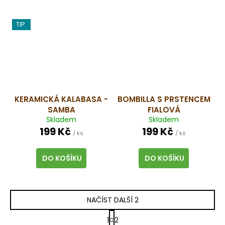
TIP
KERAMICKÁ KALABASA -
BOMBILLA S PRSTENCEM
SAMBA
FIALOVÁ
Skladem
Skladem
199 Kč
199 Kč
/ ks
/ ks
DO KOŠÍKU
DO KOŠÍKU
NAČÍST DALŠÍ 2
S
1
2
t