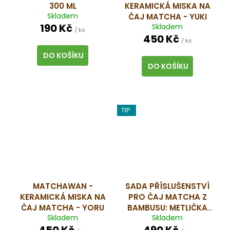
č
300 ML
KERAMICKÁ MISKA NA
u
Skladem
ČAJ MATCHA - YUKI
j
190 Kč
Skladem
/ ks
e
450 Kč
/ ks
m
DO KOŠÍKU
e
DO KOŠÍKU
BRAINMAX
SLEEP
MAGNESIUM,
TIP
250
MG,
100
KAPSLÍ
(HOŘČÍK,
GABA,
L-
THEANIN,
VITAMÍN
MATCHAWAN -
SADA PŘÍSLUŠENSTVÍ
B6,
KERAMICKÁ MISKA NA
PRO ČAJ MATCHA Z
ŠŤÁVA
ČAJ MATCHA - YORU
BAMBUSU: METLIČKA
Z
Skladem
Skladem
CHASEN + NABĚRAČKA
VIŠNĚ)
450 Kč
490 Kč
CHASHAKU + LŽIČKA