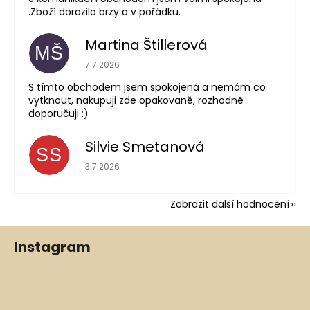
.Zboží dorazilo brzy a v pořádku.
Martina Štillerová
MŠ
Hodnocení obchodu je 5 z 5 hvězdiček.
7.7.2026
S tímto obchodem jsem spokojená a nemám co
vytknout, nakupuji zde opakovaně, rozhodně
doporučuji :)
Silvie Smetanová
SS
Hodnocení obchodu je 5 z 5 hvězdiček.
3.7.2026
Zobrazit další hodnocení
Z
Instagram
á
p
a
t