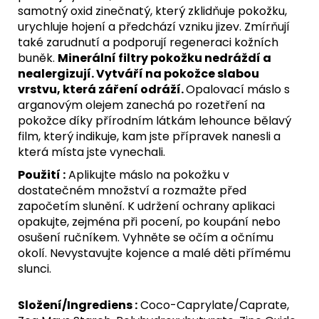
samotný oxid zinečnatý, který zklidňuje pokožku,
urychluje hojení a předchází vzniku jizev. Zmírňují
také zarudnutí a podporují regeneraci kožních
buněk.
Minerální filtry pokožku nedráždí a
nealergizují. Vytváří na pokožce slabou
vrstvu, která záření odráží.
Opalovací máslo s
arganovým olejem zanechá po rozetření na
pokožce díky přírodním látkám lehounce bělavý
film, který indikuje, kam jste přípravek nanesli a
která místa jste vynechali.
Použití :
Aplikujte máslo na pokožku v
dostatečném množství a rozmažte před
započetím slunění. K udržení ochrany aplikaci
opakujte, zejména při pocení, po koupání nebo
osušení ručníkem. Vyhněte se očím a očnímu
okolí. Nevystavujte kojence a malé děti přímému
slunci.
Složení/Ingrediens :
Coco-Caprylate/Caprate,