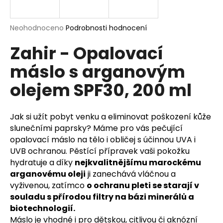
a
j
Průměrné
Neohodnoceno
Podrobnosti hodnocení
í
hodnocení
Zahir - Opalovací
produktu
t
je
?
máslo s arganovým
0,0
z
olejem SPF30, 200 ml
5
hvězdiček.
HLEDAT
Jak si užít pobyt venku a eliminovat poškození kůže
slunečními paprsky? Máme pro vás pečující
opalovací máslo na tělo i obličej s účinnou UVA i
UVB ochranou. Pěstící přípravek vaši pokožku
D
hydratuje a díky
nejkvalitnějšímu marockému
o
arganovému oleji
ji zanechává vláčnou a
p
vyživenou, zatímco
o ochranu pleti se starají v
o
souladu s přírodou filtry na bázi minerálů a
r
biotechnologií.
u
Máslo je vhodné i pro dětskou, citlivou či aknózní