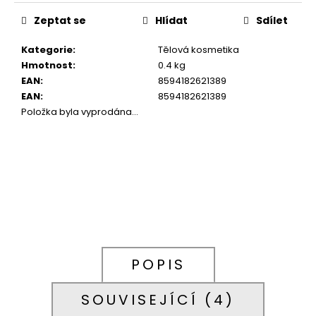
Měrná
cena:
Zeptat se
Hlídat
Sdílet
Kategorie
:
Tělová kosmetika
Hmotnost
:
0.4 kg
EAN
:
8594182621389
EAN
:
8594182621389
Položka byla vyprodána…
POPIS
SOUVISEJÍCÍ (4)