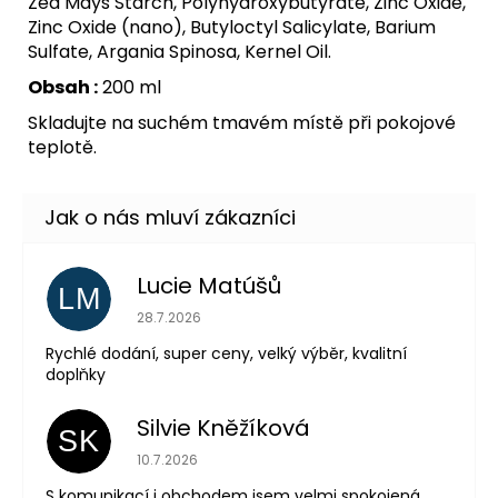
Zea Mays Starch, Polyhydroxybutyrate, Zinc Oxide,
Zinc Oxide (nano), Butyloctyl Salicylate, Barium
Sulfate, Argania Spinosa, Kernel Oil.
Obsah :
200 ml
Skladujte na suchém tmavém místě při pokojové
teplotě.
Lucie Matúšů
LM
Hodnocení obchodu je 5 z 5 hvězdiček.
28.7.2026
Rychlé dodání, super ceny, velký výběr, kvalitní
doplňky
Silvie Kněžíková
SK
Hodnocení obchodu je 5 z 5 hvězdiček.
10.7.2026
S komunikací i obchodem jsem velmi spokojená