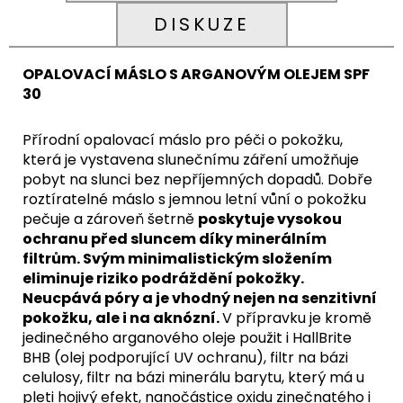
DISKUZE
OPALOVACÍ MÁSLO S ARGANOVÝM OLEJEM SPF
30
Přírodní opalovací máslo pro péči o pokožku,
která je vystavena slunečnímu záření umožňuje
pobyt na slunci bez nepříjemných dopadů. Dobře
roztíratelné máslo s jemnou letní vůní o pokožku
pečuje a zároveň šetrně
poskytuje vysokou
ochranu před sluncem díky minerálním
filtrům. Svým minimalistickým složením
eliminuje riziko podráždění pokožky.
Neucpává póry a je vhodný nejen na senzitivní
pokožku, ale i na aknózní.
V přípravku je kromě
jedinečného arganového oleje použit i HallBrite
BHB (olej podporující UV ochranu), filtr na bázi
celulosy, filtr na bázi minerálu barytu, který má u
pleti hojivý efekt, nanočástice oxidu zinečnatého i