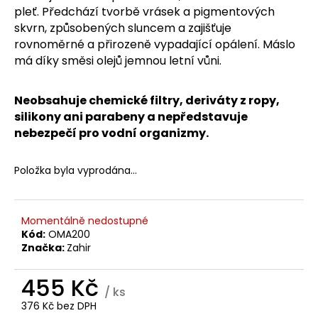
č
pleť. Předchází tvorbě vrásek a pigmentových
u
skvrn, způsobených sluncem a zajišťuje
j
rovnoměrné a přirozeně vypadající opálení. Máslo
e
má díky směsi olejů jemnou letní vůni.
m
e
Neobsahuje chemické filtry, deriváty z ropy,
silikony ani parabeny a nepředstavuje
NATAVA
nebezpečí pro vodní organizmy.
-
ŠAMPON
NA
VLASY
Položka byla vyprodána…
LOPUCH,
250
ML
Momentálně nedostupné
149
Kód:
OMA200
Kč
Značka:
Zahir
455 Kč
/ ks
376 Kč bez DPH