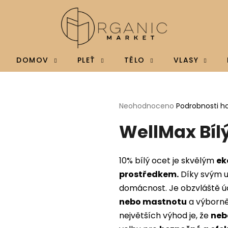
Co potřebujete najít?
DOMOV
PLEŤ
TĚLO
VLASY
HLEDAT
Průměrné
Neohodnoceno
Podrobnosti h
hodnocení
WellMax Bílý
produktu
je
Doporučujeme
0,0
z
10% bílý ocet je skvělým
ek
5
hvězdiček.
prostředkem.
Díky svým u
domácnost. Je obzvláště ú
nebo mastnotu
a výborně 
největších výhod je, že
neb
BRAINMAX MAGTEIN®, HOŘČÍK L-
BRAINMAX VITAM