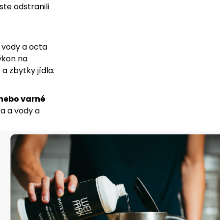
ste odstranili
vody a octa
ýkon na
a zbytky jídla.
nebo varné
a a vody a