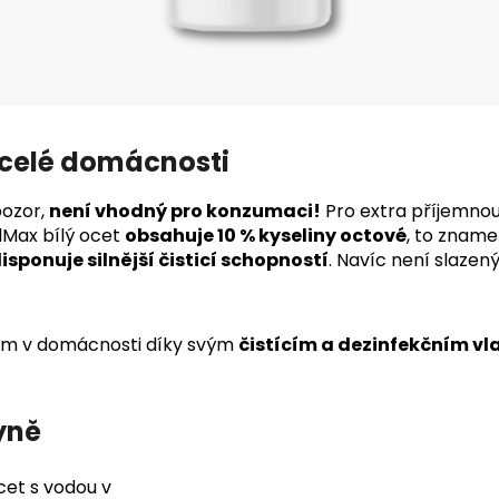
 celé domácnosti
pozor,
není vhodný pro konzumaci!
Pro extra příjemno
lMax bílý ocet
obsahuje 10 % kyseliny octové
, to zname
isponuje silnější čisticí schopností
. Navíc není slazen
em v domácnosti díky svým
čistícím a dezinfekčním v
yně
et s vodou v