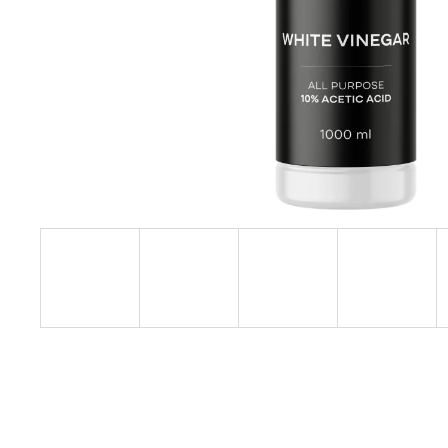
JATER, CITRÓN, 240 ML
449 Kč