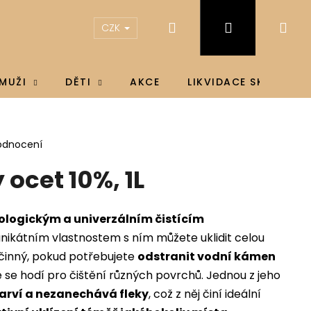
Hledat
Přihlášení
Ná
CZK
koš
MUŽI
DĚTI
AKCE
LIKVIDACE SKLADU
odnocení
 ocet 10%, 1L
ologickým a univerzálním čistícím
nikátním vlastnostem s ním můžete uklidit celou
činný, pokud potřebujete
odstranit vodní kámen
se hodí pro čištění různých povrchů. Jednou z jeho
arví a nezanechává fleky
, což z něj činí ideální
IN D3 & K2®, D3 4000