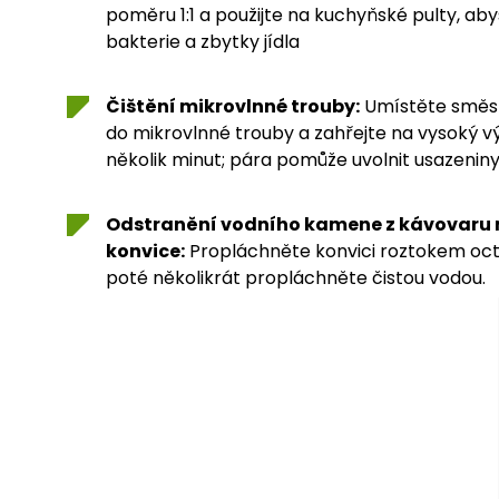
poměru 1:1 a použijte na kuchyňské pulty, aby
bakterie a zbytky jídla
Čištění mikrovlnné trouby:
Umístěte směs 
do mikrovlnné trouby a zahřejte na vysoký v
několik minut; pára pomůže uvolnit usazeniny 
Odstranění vodního kamene z kávovaru 
konvice:
Propláchněte konvici roztokem oct
poté několikrát propláchněte čistou vodou.