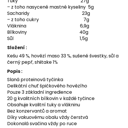
Tuky 27g
– z toho nasycené mastné kyseliny 5g
Sacharidy 23g
– z toho cukry 7g
Vláknina 6,9g
Bílkoviny 40g
Sůl 1,5g
Složení :
Kešu 49 %, hovězí maso 33 %, sušené švestky, sůl a
černý pepř, shiitake 1%
Popis :
Slaná proteinová tyčinka
Delikátní chuť špičkového hovězího
Pouze 3 základní ingredience
20 g kvalitních bílkovin v každé tyčince
Obsahuje kvalitní tuky a vlákninu
Bez konzervantů a aromat
Díky vakuovému obalu vždy čerstvá
Dokonalá svačina vždy po ruce