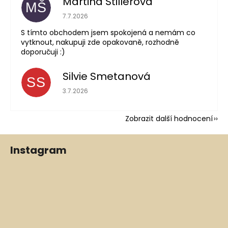
Martina Štillerová
MŠ
Hodnocení obchodu je 5 z 5 hvězdiček.
7.7.2026
S tímto obchodem jsem spokojená a nemám co
vytknout, nakupuji zde opakovaně, rozhodně
doporučuji :)
Silvie Smetanová
SS
Hodnocení obchodu je 5 z 5 hvězdiček.
3.7.2026
Zobrazit další hodnocení
Z
Instagram
á
p
a
t
í