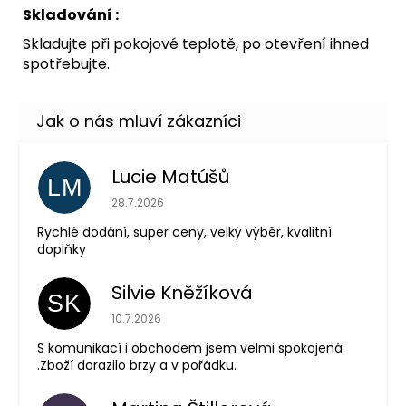
Skladování :
Skladujte při pokojové teplotě, po otevření ihned
spotřebujte.
Lucie Matúšů
LM
Hodnocení obchodu je 5 z 5 hvězdiček.
28.7.2026
Rychlé dodání, super ceny, velký výběr, kvalitní
doplňky
Silvie Kněžíková
SK
Hodnocení obchodu je 5 z 5 hvězdiček.
10.7.2026
S komunikací i obchodem jsem velmi spokojená
.Zboží dorazilo brzy a v pořádku.