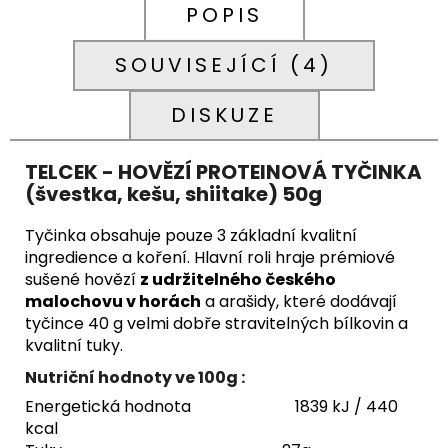
POPIS
SOUVISEJÍCÍ (4)
DISKUZE
TELCEK - HOVĚZÍ PROTEINOVÁ TYČINKA
(švestka, kešu, shiitake) 50g
Tyčinka obsahuje pouze 3 základní kvalitní
ingredience a koření. Hlavní roli hraje prémiové
sušené hovězí
z udržitelného českého
malochovu v horách
a arašidy, které dodávají
tyčince 40 g velmi dobře stravitelných bílkovin a
kvalitní tuky.
Nutriční hodnoty ve 100g :
Energetická hodnota 1839 kJ / 440
kcal