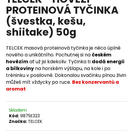
je
a
PROTEINOVÁ TYČINKA
0,0
z
j
(švestka, kešu,
5
í
hvězdiček.
shiitake) 50g
t
?
TELCEK masová proteinová tyčinka je něco úplně
nového a unikátního. Pochutnej si na
českém
hovězím
ať už jsi kdekoliv. Tyčinka ti
dodá energii
a bílkoviny
na horském výšlapu, na kole i po
HLEDAT
tréninku v posilovně. Dokonalou svačinku plnou živin
můžeš mít vždycky po ruce.
Bez konzervantů a
aromat
D
o
p
Skladem
o
Kód:
9875E323
r
Značka:
TELCEK
u