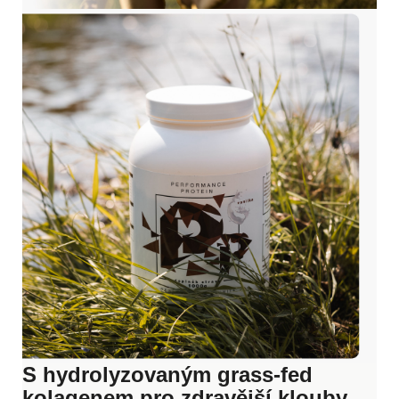
S hydrolyzovaným grass-fed
kolagenem pro zdravější klouby