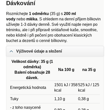
Dávkování
Rozmíchejte
1 odměrku
(35 g) s
200 ml
vody
nebo
mléka
. S ohledem na denní příjem bílkovin
užívejte 1-3 dávky denně. Své využití najde nejen po
tréninku, ale i při přípravě snídaňové kaše, smoothie,
nebo klidně i při pečení pro obohacení klasických
buchet a dezertů o cenné bílkoviny.
Výživové údaje a složení
Velikost dávky: 35 g (1
odměrka)
Na 100 g
na 35 g
Balení obsahuje 28
dávek.
1501 kJ / 358
525 kJ / 125
Energetická hodnota
kcal
kcal
Tuky
1,10 g
0,38 g
- z toho nasycené