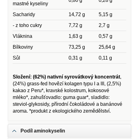
0,80 g
0,28 g
mastné kyseliny
Sacharidy
14,72 g
5,15 g
- z toho cukry
7,72 g
2,7 g
Vláknina
1,63 g
0,57 g
Bílkoviny
73,25 g
25,64 g
Sůl
0,31 g
0,11 g
Složení:
(62%) nativní syrovátkový koncentrát
,
(24%) grass-fed hovězí kolagen typu I a III, (2,5%)
kakao z Peru*, kravské kolostrum, kokosové
mléko*, zahušťovadlo: guma guar*, sladidlo:
steviol-glykosidy, přírodní čokoládové a banánové
aroma. *produkt z ekologického zemědělství.
Podíl aminokyselin