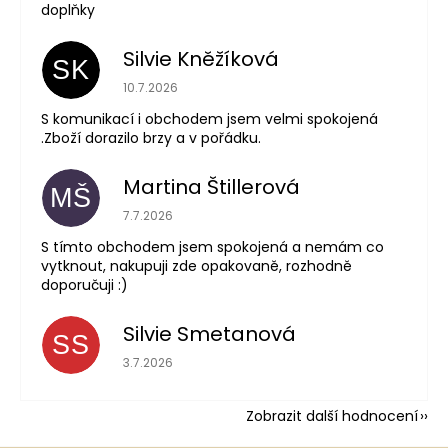
doplňky
Silvie Kněžíková
SK
Hodnocení obchodu je 5 z 5 hvězdiček.
10.7.2026
S komunikací i obchodem jsem velmi spokojená
.Zboží dorazilo brzy a v pořádku.
Martina Štillerová
MŠ
Hodnocení obchodu je 5 z 5 hvězdiček.
7.7.2026
S tímto obchodem jsem spokojená a nemám co
vytknout, nakupuji zde opakovaně, rozhodně
doporučuji :)
Silvie Smetanová
SS
Hodnocení obchodu je 5 z 5 hvězdiček.
3.7.2026
Zobrazit další hodnocení