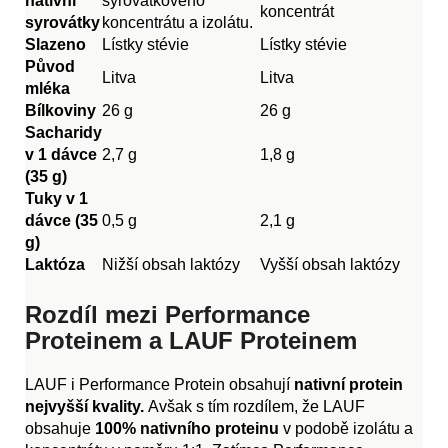
nativní
syrovátkového
koncentrát
syrovátk
y
koncentrátu a izolátu.
Slazeno
Lístky stévie
Lístky stévie
Původ
Litva
Litva
mléka
Bílkoviny
26 g
26 g
Sacharidy
v 1 dávce
2,7 g
1,8 g
(35 g)
Tuky v 1
dávce (35
0,5 g
2,1 g
g)
Laktóza
Nižší obsah laktózy
Vyšší obsah laktózy
Rozdíl mezi Performance
Proteinem a LAUF Proteinem
LAUF i Performance Protein obsahují
nativní protein
nejvyšší kvality.
Avšak s tím rozdílem, že LAUF
obsahuje
100% nativního proteinu
v podobě izolátu a