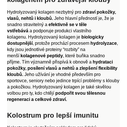
Hydrolyzovaný kolagen nezbytný pro
zdraví pokožky,
vlasů, nehtů i kloubů.
Jeho hlavní předností je, že je
snadno stravitelný a
efektivně se v těle
vstřebává
a podporuje produkci vlastního
kolagenu. Hydrolyzovaný kolagen je
biologicky
dostupnější
, protože prochází procesem
hydrolyzace
,
kdy jsou jednotlivé proteiny “rozbity” na
menší
kolagenové peptidy
, které buňka snadno
příjme. Tím významně přispívá k obnově a
hydrataci
pokožky, posílení vlasů a nehtů a zlepšení flexibility
kloubů.
Jeho užívání je vhodné především pro
sportovce, seniory nebo jedince trpící problémy s klouby
a pokožkou. Hydrolyzovaný kolagen je také skvělou
volbou pro ty, kdo chtějí
podpořit svou tělesnou
regeneraci a celkové zdraví.
Kolostrum pro lepší imunitu