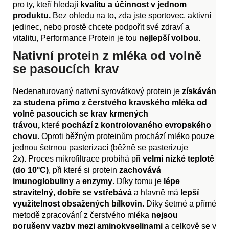
pro ty, kteří hledají
kvalitu a účinnost v jednom
produktu.
Bez ohledu na to, zda jste sportovec, aktivní
jedinec, nebo prostě chcete podpořit své zdraví a
vitalitu, Performance Protein je tou
nejlepší volbou.
Nativní protein z mléka od volně
se pasoucích krav
Nedenaturovaný nativní syrovátkový protein je
získáván
za studena přímo z
čerstvého kravského mléka od
volně pasoucích se krav krmených
trávou,
které
pochází z kontrolovaného evropského
chovu
. Oproti běžným proteinům prochází mléko pouze
jednou šetrnou pasterizací (běžně se pasterizuje
2x). Proces mikrofiltrace probíhá při
velmi nízké teplotě
(do 10°C)
, při které si protein
zachovává
imunoglobuliny
a
enzymy
. Díky tomu je
lépe
stravitelný
,
dobře se vstřebává
a hlavně má
lepší
využitelnost obsažených bílkovin.
Díky šetrné a přímé
metodě zpracování z čerstvého mléka
nejsou
porušeny vazby mezi aminokyselinami
a celkově se v