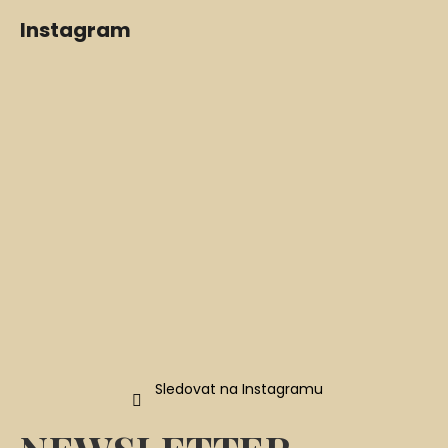
Z
Instagram
á
p
a
t
í
Sledovat na Instagramu