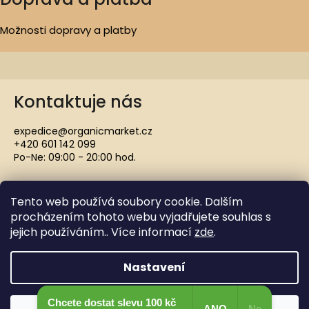
Možnosti dopravy a platby
Kontaktuje nás
expedice@organicmarket.cz
+420 601 142 099
Po-Ne: 09:00 - 20:00 hod.
Tento web používá soubory cookie. Dalším
procházením tohoto webu vyjadřujete souhlas s
jejich používáním.. Více informací
zde
.
Copyright 2021 ORGANICMARKET.CZ. Všechna práva
vyhrazena.
Nastavení
Vytvořil Shoptet
Chcete dostat slevu 100 kč
ANO
Ne