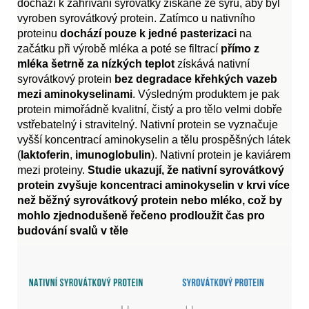
dochází k zahřívání syrovátky získané ze sýru, aby byl
vyroben syrovátkový protein. Zatímco u nativního
proteinu
dochází pouze k jedné pasterizaci
na
začátku při výrobě mléka a poté se filtrací
přímo z
mléka šetrně za nízkých teplot
získává nativní
syrovátkový protein
bez degradace křehkých vazeb
mezi aminokyselinami
. Výsledným produktem je pak
protein mimořádně kvalitní, čistý a pro tělo velmi dobře
vstřebatelný i stravitelný. Nativní protein se vyznačuje
vyšší koncentrací aminokyselin a tělu prospěšných látek
(
laktoferin
,
imunoglobulin
). Nativní protein je kaviárem
mezi proteiny.
Studie ukazují, že nativní syrovátkový
protein zvyšuje koncentraci aminokyselin v krvi více
než běžný syrovátkový protein nebo mléko, což by
mohlo zjednodušeně řečeno prodloužit čas pro
budování svalů v těle