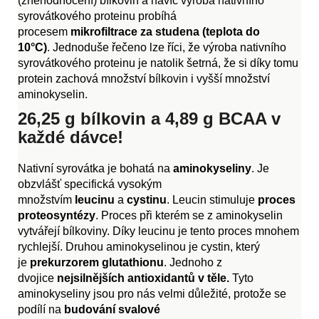
(znehodnocení) bílkovin a navíc výroba nativního
syrovátkového proteinu probíhá
procesem
mikrofiltrace
za studena (teplota do
10°C)
. Jednoduše řečeno lze říci, že výroba nativního
syrovátkového proteinu je natolik šetrná, že si díky tomu
protein zachová množství bílkovin i vyšší množství
aminokyselin.
26,25 g bílkovin a
4,89 g BCAA v
každé dávce!
Nativní syrovátka je bohatá na
aminokyseliny
. Je
obzvlášť specifická vysokým
množstvím
leucinu
a
cystinu
. Leucin stimuluje
proces
proteosyntézy
. Proces při kterém se z aminokyselin
vytvářejí bílkoviny. Díky leucinu je tento proces mnohem
rychlejší. Druhou aminokyselinou je cystin, který
je
prekurzorem
glutathionu
. Jednoho z
dvojice
nejsilnějších antioxidantů v těle.
Tyto
aminokyseliny jsou pro nás velmi důležité, protože se
podílí na
budování svalové