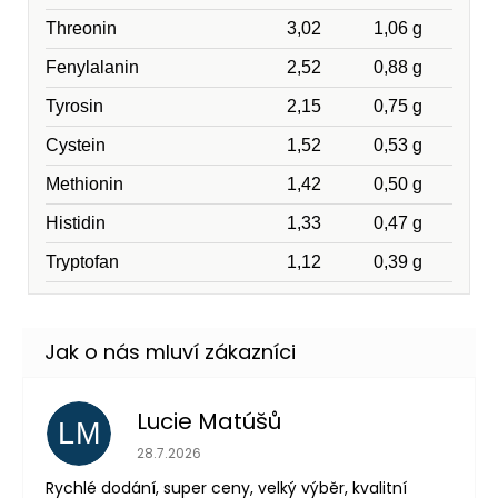
Threonin
3,02
1,06 g
Fenylalanin
2,52
0,88 g
Tyrosin
2,15
0,75 g
Cystein
1,52
0,53 g
Methionin
1,42
0,50 g
Histidin
1,33
0,47 g
Tryptofan
1,12
0,39 g
Lucie Matúšů
LM
Hodnocení obchodu je 5 z 5 hvězdiček.
28.7.2026
Rychlé dodání, super ceny, velký výběr, kvalitní