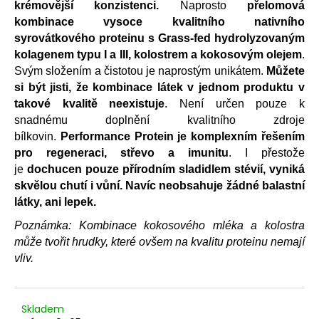
č
krémovější konzistenci.
Naprosto
přelomová
u
kombinace vysoce kvalitního nativního
j
syrovátkového proteinu s Grass-fed hydrolyzovaným
e
kolagenem typu I a III, kolostrem a kokosovým olejem
.
m
Svým složením a čistotou je naprostým unikátem.
Můžete
e
si být jisti, že kombinace látek v jednom produktu v
takové kvalitě neexistuje
. Není určen pouze k
snadnému doplnění kvalitního zdroje
BRAINMAX
SLEEP
bílkovin.
Performance Protein je komplexním řešením
MAGNESIUM,
pro regeneraci, střevo a imunitu
. I přestože
250
MG,
je
dochucen pouze přírodním sladidlem stévií, vyniká
100
skvělou chutí i vůní. Navíc neobsahuje žádné balastní
KAPSLÍ
látky, ani lepek.
(HOŘČÍK,
GABA,
Poznámka: Kombinace kokosového mléka a kolostra
L-
THEANIN,
může tvořit hrudky, které ovšem na kvalitu proteinu nemají
VITAMÍN
vliv.
B6,
ŠŤÁVA
Z
VIŠNĚ)
Skladem