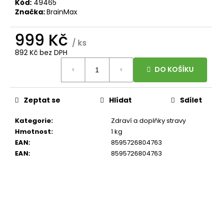
699
Kód:
49465
Kč
Značka:
BrainMax
999 Kč
/ ks
892 Kč bez DPH
Měrná
DO KOŠÍKU
cena:
Zeptat se
Hlídat
Sdílet
Kategorie
:
Zdraví a doplňky stravy
Hmotnost
:
1 kg
EAN
:
8595726804763
EAN
:
8595726804763