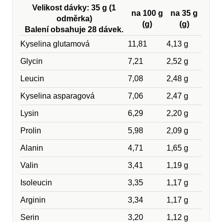
Velikost dávky: 35 g (1
na 100 g
na 35 g
odměrka)
(g)
(g)
Balení obsahuje 28 dávek.
Kyselina glutamová
11,81
4,13 g
Glycin
7,21
2,52 g
Leucin
7,08
2,48 g
Kyselina asparagová
7,06
2,47 g
Lysin
6,29
2,20 g
Prolin
5,98
2,09 g
Alanin
4,71
1,65 g
Valin
3,41
1,19 g
Isoleucin
3,35
1,17 g
Arginin
3,34
1,17 g
Serin
3,20
1,12 g