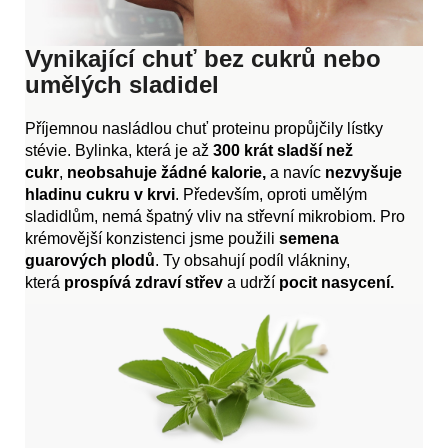
Vynikající chuť bez cukrů nebo
umělých sladidel
Příjemnou nasládlou chuť proteinu propůjčily lístky
stévie. Bylinka, která je až
300 krát sladší než
cukr
,
neobsahuje žádné kalorie,
a navíc
nezvyšuje
hladinu cukru v krvi
. Především, oproti umělým
sladidlům, nemá špatný vliv na střevní mikrobiom. Pro
krémovější konzistenci jsme použili
semena
guarových plodů
. Ty obsahují podíl vlákniny,
která
prospívá zdraví střev
a udrží
pocit nasycení.