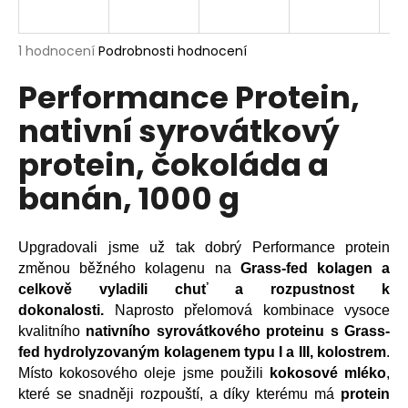
a
j
Průměrné
1 hodnocení
Podrobnosti hodnocení
í
hodnocení
Performance Protein,
produktu
t
je
?
nativní syrovátkový
5,0
z
protein, čokoláda a
5
hvězdiček.
banán, 1000 g
HLEDAT
Upgradovali jsme už tak dobrý Performance protein
změnou běžného kolagenu na
Grass-fed kolagen a
D
celkově vyladili chuť a rozpustnost k
o
dokonalosti.
Naprosto přelomová kombinace vysoce
p
kvalitního
nativního syrovátkového proteinu s Grass-
o
fed hydrolyzovaným kolagenem typu I a III, kolostrem
.
r
Místo kokosového oleje jsme použili
kokosové mléko
,
u
které se snadněji rozpouští, a díky kterému má
protein