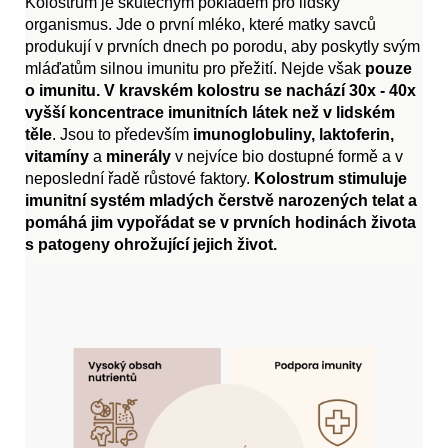
Kolostrum je skutečným pokladem pro lidský
organismus. Jde o první mléko, které matky savců
produkují v prvních dnech po porodu, aby poskytly svým
mláďatům silnou imunitu pro přežití. Nejde však
pouze
o imunitu.
V kravském kolostru se nachází 30x - 40x
vyšší koncentrace imunitních látek než v lidském
těle
. Jsou to především
imunoglobuliny, laktoferin,
vitamíny
a
minerály
v nejvíce bio dostupné formě a v
neposlední řadě růstové faktory.
Kolostrum stimuluje
imunitní systém mladých čerstvě narozených telat a
pomáhá jim vypořádat se v prvních hodinách života
s patogeny ohrožující jejich život.