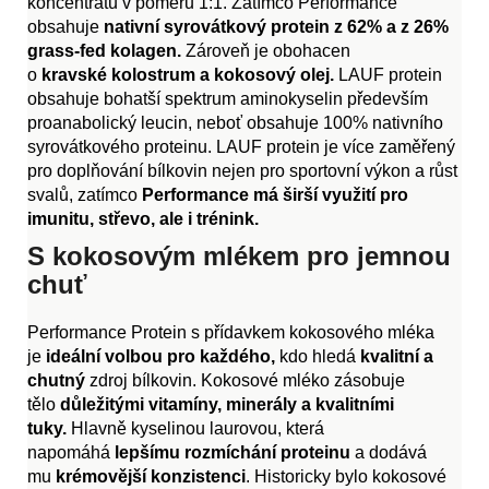
koncentrátu v poměru 1:1. Zatímco Performance
obsahuje
nativní syrovátkový protein z
62% a z 26%
grass-fed kolagen.
Zároveň je obohacen
o
kravské kolostrum a kokosový olej.
LAUF protein
obsahuje bohatší spektrum aminokyselin především
proanabolický leucin, neboť obsahuje 100% nativního
syrovátkového proteinu. LAUF protein je více zaměřený
pro doplňování bílkovin nejen pro sportovní výkon a růst
svalů, zatímco
Performance má širší využití pro
imunitu, střevo, ale i trénink.
S kokosovým mlékem pro jemnou
chuť
Performance Protein s přídavkem kokosového mléka
je
ideální volbou pro každého,
kdo hledá
kvalitní a
chutný
zdroj bílkovin. Kokosové mléko zásobuje
tělo
důležitými vitamíny, minerály a kvalitními
tuky.
Hlavně kyselinou laurovou, která
napomáhá
lepšímu rozmíchání proteinu
a dodává
mu
krémovější konzistenci
. Historicky bylo kokosové