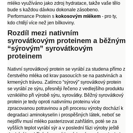
mléko využíváno jako zdroj hydratace, takže vaše tělo
bude s každou dávkou dokonale zásobeno.
Performance Protein s
kokosovým mlékem
- pro ty,
kdo chtějí více než jen bílkoviny.
Rozdíl mezi nativním
syrovátkovým proteinem a běžným
“sýrovým” syrovátkovým
proteinem
Nativní syrovátkový protein se vyrábí za studena přímo z
čerstvého mléka od krav pasoucích se na pastvinách a
krmených trávou. Zatímco “sýrový” syrovátkový protein
se vyrábí ze sýru, přesněji řečeno z vedlejšího produktu
vzniklého při výrobě sýru, syrovátky. Běžný syrovátkový
protein je tedy oproti nativnímu proteinu více
zpracovanou potravinou a při procesu výroby dochází k
degradaci aminokyselin i prospěšných látek, neboť se
nejdřív musí mléko pasterizovat zahřátím, poté se za
vyšších teplot vyrábí sýr a v poslední fázi výroby ještě