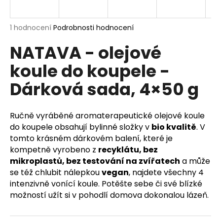
a
j
Průměrné
1 hodnocení
Podrobnosti hodnocení
í
hodnocení
NATAVA - olejové
produktu
t
je
?
koule do koupele -
5,0
z
Dárková sada, 4×50 g
5
hvězdiček.
HLEDAT
Ručně vyráběné aromaterapeutické olejové koule
do koupele obsahují bylinné složky v
bio kvalitě
. V
tomto krásném dárkovém balení, které je
kompetně vyrobeno z
recyklátu, bez
D
mikroplastů, bez testování na zvířatech
a může
o
se též chlubit nálepkou
vegan
, najdete všechny 4
p
intenzivně vonící koule. Potěšte sebe či své blízké
o
možností užít si v pohodlí domova dokonalou lázeň.
r
u