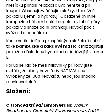
měsíčku přináší relaxaci a uvolnění těla při
koupeli. Obsahují zvláčňující složky, které Vaši
pokožku zjemní a hydratují. Obsažené bylinné
kompozice během teplé koupele roztahují póry
pokožky a snáze do ní pronikají. Navodí pocit
svěžesti a odpočinku.
Koule vedle dalších prospěšných složek obsahují
také
bambucké a kakaové máslo
, čímž zajišťují
pokožce důslednou hydrataci a dodávají jí vitamín
E.
Pokud se řadíte mezi milovníky přírody, jistě
uvítáte, že obaly nové řady NATAVA jsou
vyrobeny ze 100% recyklátu nebo jsou snadno
recyklovatelné.
Složení:
Citronová tráva/ Lemon Grass:
Sodium
Bicarbonate, Citric Acid, Butyrospermum Parkii