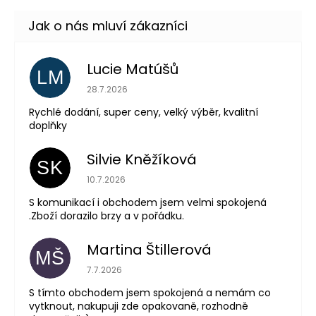
Lucie Matúšů
LM
Hodnocení obchodu je 5 z 5 hvězdiček.
28.7.2026
Rychlé dodání, super ceny, velký výběr, kvalitní
doplňky
Silvie Kněžíková
SK
Hodnocení obchodu je 5 z 5 hvězdiček.
10.7.2026
S komunikací i obchodem jsem velmi spokojená
.Zboží dorazilo brzy a v pořádku.
Martina Štillerová
MŠ
Hodnocení obchodu je 5 z 5 hvězdiček.
7.7.2026
S tímto obchodem jsem spokojená a nemám co
vytknout, nakupuji zde opakovaně, rozhodně