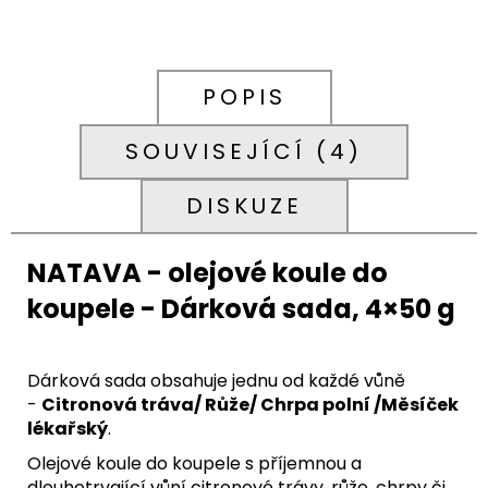
POPIS
SOUVISEJÍCÍ (4)
DISKUZE
NATAVA - olejové koule do
koupele - Dárková sada, 4×50 g
Dárková sada obsahuje jednu od každé vůně
-
Citronová tráva/ Růže/ Chrpa polní /Měsíček
lékařský
.
Olejové koule do koupele s příjemnou a
dlouhotrvající vůní citronové trávy, růže, chrpy či