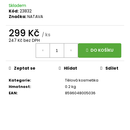
č
Skladem
u
Kód:
23832
j
Značka:
NATAVA
e
m
299 Kč
e
/ ks
247 Kč bez DPH
Měrná
BRAINMAX
DO KOŠÍKU
cena:
-
OMEGA
3,
Zeptat se
Hlídat
Sdílet
OLEJ
Z
TRESČÍCH
Kategorie
:
Tělová kosmetika
JATER,
Hmotnost
:
0.2 kg
CITRÓN,
EAN
:
8596048005036
240
ML
449
Kč