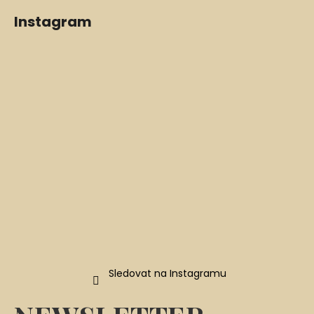
Z
Instagram
á
p
a
t
í
Sledovat na Instagramu