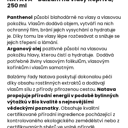
250 ml
Panthenol
působí blahodárně na vlasy a vlasovou
pokožku. Vlasům dodává objem, vytváří na nich
ochranný film, brání jejich vysychání a hydratuje
je. Díky tomu lze vlasy lépe rozčesávat a snižuje se
jejich třepení a lámání.
Arganový olej
pozitivně působí na vlasovou
pokožku hlavy, kterou čistí a hydratuje. Dodává
potřebné živiny vlasovým folikulům, vlasovým
kořínkům i vlasům samotným.
Balzámy řady Natava poskytují dokonalou péči
díky obsahu rostlinných extraktů a dodávají
vlasům sílu z přírody přirozenou cestou.
Natava
propojuje přírodní energii v podobě bylinných
výtažků v Bio kvalitě s nejnovějšími
vědeckými poznatky.
Obsahuje kvalitní
certifikované přírodní ingredience pocházející z
kontrolovaného ekologického zemědělství nebo z
certifikovaných sběrů ve volné přírodě.