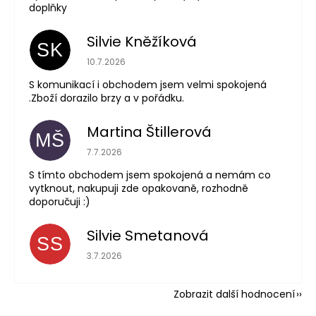
doplňky
Silvie Kněžíková
SK
Hodnocení obchodu je 5 z 5 hvězdiček.
10.7.2026
S komunikací i obchodem jsem velmi spokojená
.Zboží dorazilo brzy a v pořádku.
Martina Štillerová
MŠ
Hodnocení obchodu je 5 z 5 hvězdiček.
7.7.2026
S tímto obchodem jsem spokojená a nemám co
vytknout, nakupuji zde opakovaně, rozhodně
doporučuji :)
Silvie Smetanová
SS
Hodnocení obchodu je 5 z 5 hvězdiček.
3.7.2026
Zobrazit další hodnocení