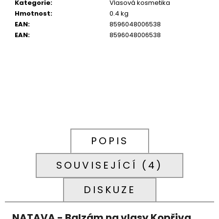
Kategorie
:
Vlasová kosmetika
Hmotnost
:
0.4 kg
EAN
:
8596048006538
EAN
:
8596048006538
POPIS
SOUVISEJÍCÍ (4)
DISKUZE
NATAVA - Balzám na vlasy Kopřiva,