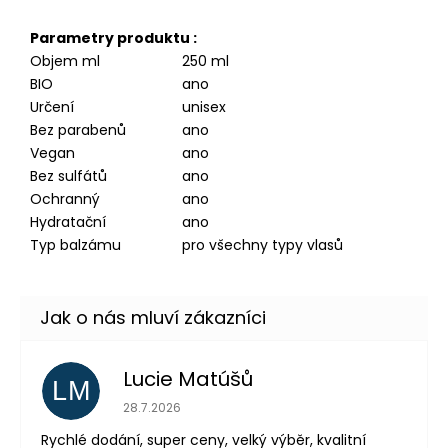
Parametry produktu :
Objem ml
250 ml
BIO
ano
Určení
unisex
Bez parabenů
ano
Vegan
ano
Bez sulfátů
ano
Ochranný
ano
Hydratační
ano
Typ balzámu
pro všechny typy vlasů
Lucie Matúšů
LM
Hodnocení obchodu je 5 z 5 hvězdiček.
28.7.2026
Rychlé dodání, super ceny, velký výběr, kvalitní