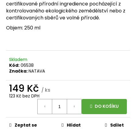
č
certifikované přírodní ingredience pocházející z
u
kontrolovaného ekologického zemědělství nebo z
j
certifikovaných sběrů ve volné přírodě.
e
m
Objem: 250 ml
e
BRAINMAX
LIPOSOMAL
Skladem
VITAMIN
Kód:
06538
C
Značka:
NATAVA
UPGRADE,
LIPOZOMÁLNÍ
VITAMÍN
149 Kč
C,
/ ks
500
123 Kč bez DPH
MG,
Měrná
60
DO KOŠÍKU
cena:
ROSTLINNÝCH
KAPSLÍ
599
Zeptat se
Hlídat
Sdílet
Kč