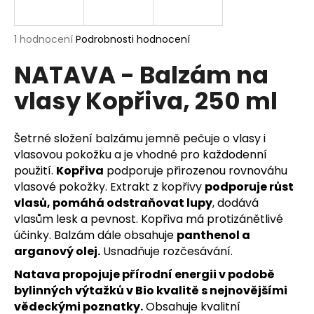
a
j
Průměrné
1 hodnocení
Podrobnosti hodnocení
í
hodnocení
NATAVA - Balzám na
produktu
t
je
?
vlasy Kopřiva, 250 ml
5,0
z
5
hvězdiček.
Šetrné složení balzámu jemně pečuje o vlasy i
vlasovou pokožku a je vhodné pro každodenní
HLEDAT
použití.
Kopřiva
podporuje přirozenou rovnováhu
vlasové pokožky. Extrakt z kopřivy
podporuje růst
vlasů, pomáhá odstraňovat lupy
, dodává
vlasům lesk a pevnost.
Kopřiva má protizánětlivé
D
účinky. Balzám dále obsahuje
panthenol a
o
arganový olej.
Usnadňuje rozčesávání.
p
o
Natava propojuje přírodní energii v podobě
r
bylinných výtažků v Bio kvalitě s nejnovějšími
u
vědeckými poznatky.
Obsahuje kvalitní