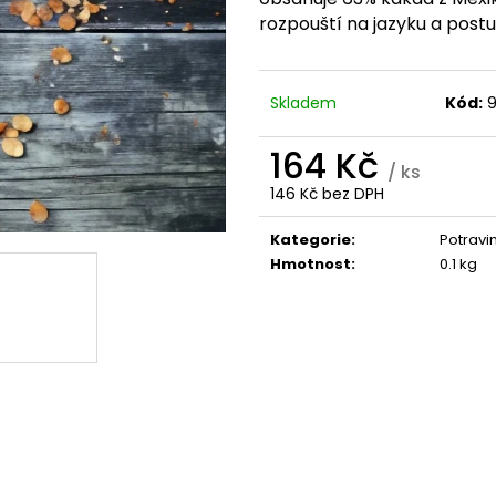
TREONÁT, 90 ROSTLINNÝCH KAPSLÍ
IU / K2 150 MCG
KAPSLÍ
VYSOKÁ 
rozpouští na jazyku a pos
999 Kč
PATENTOVANÁ F
Původně:
K2VITAL®DELTA, 
699 Kč
Skladem
Kód:
164 Kč
/ ks
146 Kč bez DPH
Měrná
cena:
Kategorie
:
Potravi
Hmotnost
:
0.1 kg