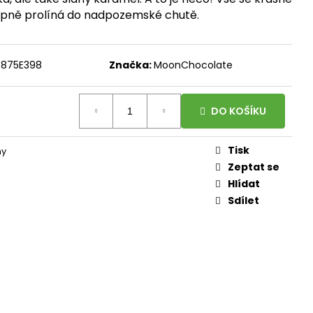
, 100 ROSTLINNÝCH
DÁVKA D3 A
tupně prolíná do nadpozemské chutě.
ORMA K2 JAKO MK-7
100 DÁVEK
9875E398
Značka:
MoonChocolate
DO KOŠÍKU
Tisk
ny
Zeptat se
Hlídat
Sdílet