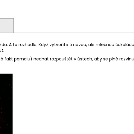
)
a. A to rozhodlo. Když vytvoříte tmavou, ale mléčnou čokoládu a 
ut.
akt pomalu) nechat rozpouštět v ústech, aby se plně rozvinuly 