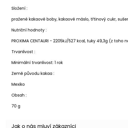
Složení :
pražené kakaové boby, kakaové máslo, třtinový cukr, sušen
Nutriční hodnoty :
PROXIMA CENTAURI - 2205kJ/527 kcal, tuky 49,3g (z toho nas
Trvanlivost :
Minimální trvanlivost: 1 rok
Země původu kakaa :
Mexiko
Obsah :
70 g