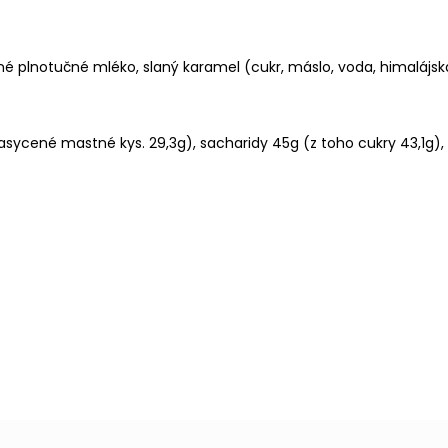
é plnotučné mléko, slaný karamel (cukr, máslo, voda, himalájsk
ycené mastné kys. 29,3g), sacharidy 45g (z toho cukry 43,1g), bí