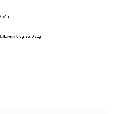
á sůl)
lkoviny 6,6g, sůl 0,32g