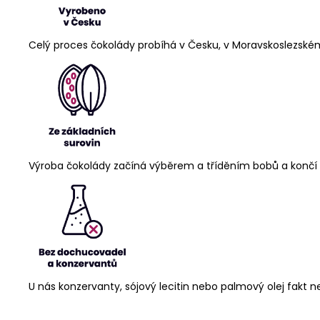
Celý proces čokolády probíhá v Česku, v Moravskoslezském
Výroba čokolády začíná výběrem a tříděním bobů a končí
U nás konzervanty, sójový lecitin nebo palmový olej fakt n