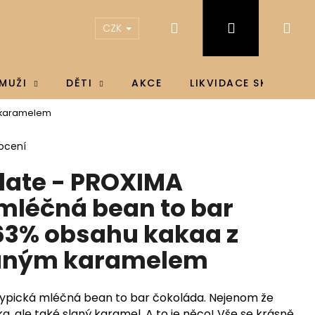
Hledat
Přihlášení
Ná
CZK
koš
MUŽI
DĚTI
AKCE
LIKVIDACE SKLADU
m karamelem
ocení
ate - PROXIMA
mléčná bean to bar
63% obsahu kakaa z
laným karamelem
typická mléčná bean to bar čokoláda. Nejenom že
IN D3 & K2®, D3 4000
, ale také slaný karamel. A to je něco! Vše se krásně