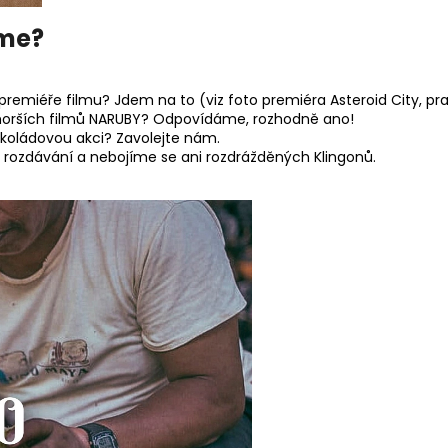
áme?
 premiéře filmu? Jdem na to (viz foto premiéra Asteroid City, pr
nejhorších filmů NARUBY? Odpovídáme, rozhodně ano!
koládovou akci? Zavolejte nám.
 rozdávání a nebojíme se ani rozdrážděných Klingonů.