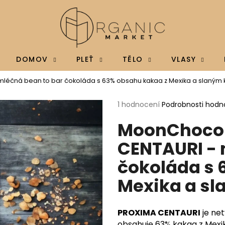
Co potřebujete najít?
DOMOV
PLEŤ
TĚLO
VLASY
mléčná bean to bar čokoláda s 63% obsahu kakaa z Mexika a slaný
HLEDAT
Průměrné
1 hodnocení
Podrobnosti hodn
hodnocení
MoonChocol
produktu
je
Doporučujeme
CENTAURI - 
5,0
z
čokoláda s 
5
hvězdiček.
Mexika a s
PROXIMA CENTAURI
je ne
BRAINMAX MAGTEIN®, HOŘČÍK L-
BRAINMAX VITAM
obsahuje 63% kakaa z Mexika