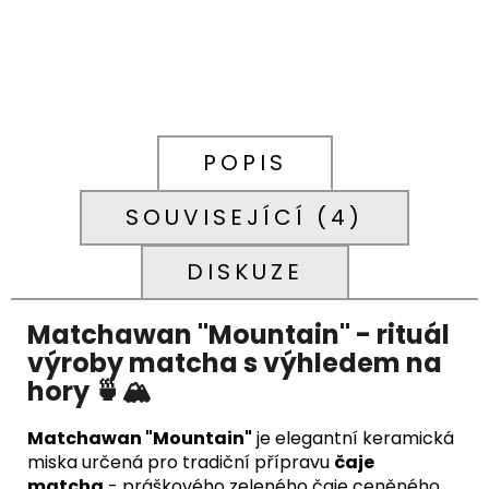
POPIS
SOUVISEJÍCÍ (4)
DISKUZE
Matchawan "Mountain" - rituál
výroby matcha s výhledem na
hory 🍵🏔️
Matchawan "Mountain"
je elegantní keramická
miska určená pro tradiční přípravu
čaje
matcha
- práškového zeleného čaje ceněného