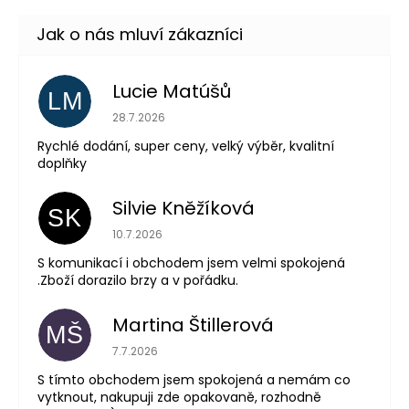
Lucie Matúšů
LM
Hodnocení obchodu je 5 z 5 hvězdiček.
28.7.2026
Rychlé dodání, super ceny, velký výběr, kvalitní
doplňky
Silvie Kněžíková
SK
Hodnocení obchodu je 5 z 5 hvězdiček.
10.7.2026
S komunikací i obchodem jsem velmi spokojená
.Zboží dorazilo brzy a v pořádku.
Martina Štillerová
MŠ
Hodnocení obchodu je 5 z 5 hvězdiček.
7.7.2026
S tímto obchodem jsem spokojená a nemám co
vytknout, nakupuji zde opakovaně, rozhodně