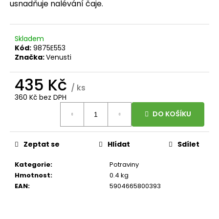
č
usnadňuje nalévání čaje.
u
j
e
Skladem
m
Kód:
9875E553
e
Značka:
Venusti
435 Kč
BRAINMAX
/ ks
-
360 Kč bez DPH
OMEGA
Měrná
3,
DO KOŠÍKU
cena:
OLEJ
Z
TRESČÍCH
JATER,
Zeptat se
Hlídat
Sdílet
CITRÓN,
240
Kategorie
:
Potraviny
ML
Hmotnost
:
0.4 kg
449
EAN
:
5904665800393
Kč