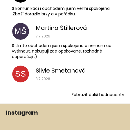
S komunikací i obchodem jsem velmi spokojená
.Zboží dorazilo brzy a v pořádku.
Martina Štillerová
MŠ
Hodnocení obchodu je 5 z 5 hvězdiček.
7.7.2026
S tímto obchodem jsem spokojená a nemám co
vytknout, nakupuji zde opakovaně, rozhodně
doporučuji :)
Silvie Smetanová
SS
Hodnocení obchodu je 5 z 5 hvězdiček.
3.7.2026
Zobrazit další hodnocení
Z
Instagram
á
p
a