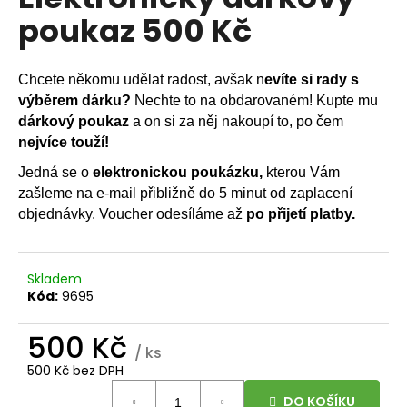
je
R
a
poukaz 500 Kč
0,0
z
j
M
5
í
hvězdiček.
Chcete někomu udělat radost, avšak n
evíte si rady s
A
t
výběrem dárku?
Nechte to na obdarovaném! Kupte mu
?
dárkový poukaz
a on si za něj nakoupí to, po čem
nejvíce touží!
Jedná se o
elektronickou poukázku,
kterou Vám
zašleme na e-mail přibližně do 5 minut od zaplacení
HLEDAT
objednávky. Voucher odesíláme až
po přijetí platby.
Skladem
D
Kód:
9695
o
p
500 Kč
o
/ ks
r
500 Kč bez DPH
u
Měrná
DO KOŠÍKU
cena: