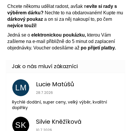
Chcete někomu udělat radost, avšak n
evíte si rady s
výběrem dárku?
Nechte to na obdarovaném! Kupte mu
dárkový poukaz
a on si za něj nakoupí to, po čem
nejvíce touží!
Jedná se o
elektronickou poukázku,
kterou Vám
zašleme na e-mail přibližně do 5 minut od zaplacení
objednávky. Voucher odesíláme až
po přijetí platby.
Lucie Matúšů
LM
Hodnocení obchodu je 5 z 5 hvězdiček.
28.7.2026
Rychlé dodání, super ceny, velký výběr, kvalitní
doplňky
Silvie Kněžíková
SK
Hodnocení obchodu je 5 z 5 hvězdiček.
10.7.2026