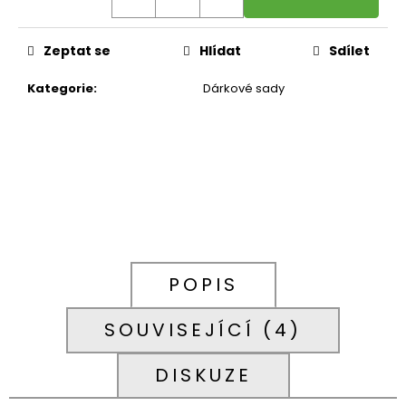
č
u
j
Zeptat se
Hlídat
Sdílet
e
m
Kategorie
:
Dárkové sady
e
NATAVA
-
ŠAMPON
NA
VLASY
LOPUCH,
250
ML
POPIS
149
Kč
SOUVISEJÍCÍ (4)
DISKUZE