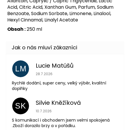
Allantoin, Caprylic / Capric Triglyceride, Lactic
Acid, Citric Acid, Xanthan Gum, Parfum, Sodium
Benzoate, Sodium Sorbate, Limonene, Linalool,
Hexyl Cinnamal, Linalyl Acetate
Obsah :
250 ml
Lucie Matúšů
LM
Hodnocení obchodu je 5 z 5 hvězdiček.
28.7.2026
Rychlé dodání, super ceny, velký výběr, kvalitní
doplňky
Silvie Kněžíková
SK
Hodnocení obchodu je 5 z 5 hvězdiček.
10.7.2026
S komunikací i obchodem jsem velmi spokojená
.Zboží dorazilo brzy a v pořádku.