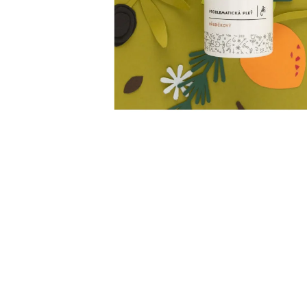
JATER, CITRÓN, 240 ML
449 Kč