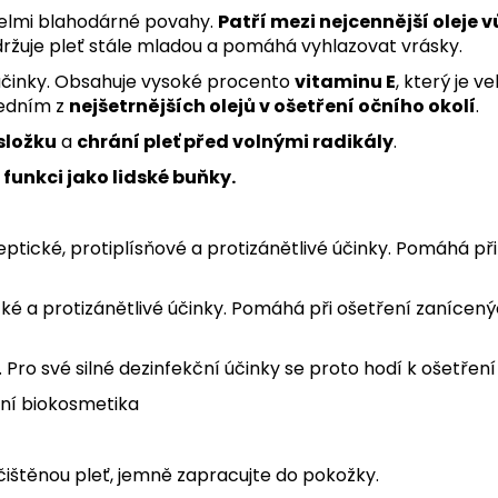
 velmi blahodárné povahy.
Patří mezi nejcennější oleje 
držuje pleť stále mladou a pomáhá vyhlazovat vrásky.
činky. Obsahuje vysoké procento
vitaminu E
, který je
 jedním z
nejšetrnějších olejů v ošetření očního okolí
.
složku
a
chrání pleť před volnými radikály
.
funkci jako lidské buňky.
septické, protiplísňové a protizánětlivé účinky. Pomáhá př
ické a protizánětlivé účinky. Pomáhá při ošetření zanícen
 Pro své silné dezinfekční účinky se proto hodí k ošetřen
dní biokosmetika
ištěnou pleť, jemně zapracujte do pokožky.