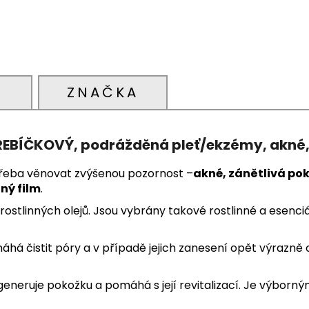
)
ZNAČKA
ŘEBÍČKOVÝ, podrážděná pleť/ekzémy, akné,
otřeba věnovat zvýšenou pozornost –
akné, zánětlivá po
ný film
.
ostlinných olejů. Jsou vybrány takové rostlinné a esenciá
áhá čistit póry a v případě jejich zanesení opět výrazně
egeneruje pokožku a pomáhá s její revitalizací. Je výbor