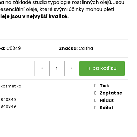
, 100 ROSTLINNÝCH
a na základě studia typologie rostlinných olejů. Jsou
DÁVKA D3 A
esenciální oleje, které svými účinky mohou pleti
ORMA K2 JAKO MK-7
100 DÁVEK
eje jsou v nejvyšší kvalitě.
ód:
C0349
Značka:
Caltha
DO KOŠÍKU
Tisk
 kosmetika
Zeptat se
6840349
Hlídat
6840349
Sdílet