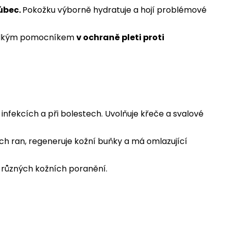
vůbec.
Pokožku výborně hydratuje a hojí problémové
 velkým pomocníkem
v ochraně pleti proti
i infekcích a při bolestech. Uvolňuje křeče a svalové
ých ran, regeneruje kožní buňky a má omlazující
í různých kožních poranění.