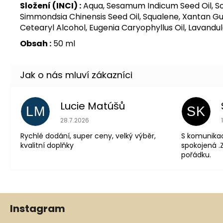
Složení (INCI) :
Aqua, Sesamum Indicum Seed Oil, Sor
Simmondsia Chinensis Seed Oil, Squalene, Xantan G
Cetearyl Alcohol, Eugenia Caryophyllus Oil, Lavandula 
Obsah :
50 ml
Lucie Matúšů
LM
SK
Hodnocení obchodu je 5 z 5 hvězdiček.
28.7.2026
Rychlé dodání, super ceny, velký výběr,
S komunika
kvalitní doplňky
spokojená .Z
pořádku.
Z
Instagram
á