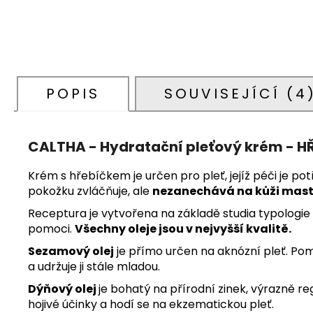
POPIS
SOUVISEJÍCÍ (4
CALTHA - Hydratační pleťový krém - H
Krém s hřebíčkem je určen pro pleť, jejíž péči je p
pokožku zvláčňuje, ale
nezanechává na kůži mast
Receptura je vytvořena na základě studia typologie r
pomoci.
Všechny oleje jsou v nejvyšší kvalitě.
Sezamový olej
je přímo určen na aknózní pleť. Pom
a udržuje ji stále mladou.
Dýňový olej
je bohatý na přírodní zinek, výrazně r
hojivé účinky a hodí se na ekzematickou pleť.