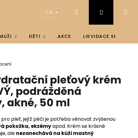
Hledat
Přihlášení
Ná
CZK
koš
MUŽI
DĚTI
AKCE
LIKVIDACE SKLADU
ocení
dratační pleťový krém
VÝ, podrážděná
, akné, 50 ml
pro pleť, jejíž péči je potřeba věnovat zvýšenou
ivá pokožka, ekzémy
apod. Krém se krásně
je, ale
nezanechává na kůži mastný
IN D3 & K2®, D3 4000