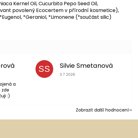
iaca Kernel Oil, Cucurbita Pepo Seed Oil,
ervant povolený Ecocertem v přírodní kosmetice),
, *Eugenol, *Geraniol, *Limonene (*součást silic)
erová
Silvie Smetanová
SS
 je 5 z 5 hvězdiček.
Hodnocení obchodu je 5 z 5 hvězdič
3.7.2026
ojená a
 zde
ji :)
Zobrazit další hodnocení