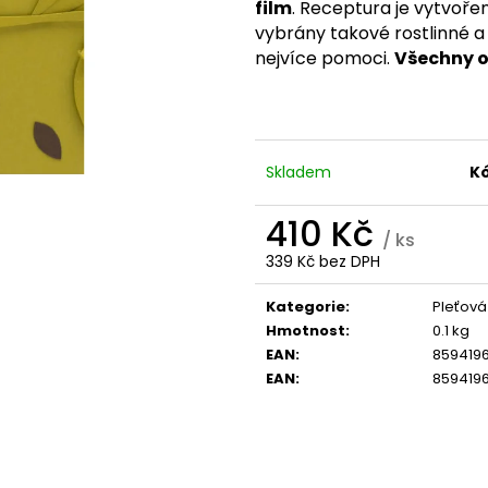
TREONÁT, 90 ROSTLINNÝCH KAPSLÍ
IU / K2 150 MCG
film
. Receptura je vytvořen
KAPSLÍ
VYSOKÁ 
999 Kč
vybrány takové rostlinné a 
PATENTOVANÁ F
Původně:
K2VITAL®DELTA, 
nejvíce pomoci.
Všechny ol
699 Kč
Skladem
K
410 Kč
/ ks
339 Kč bez DPH
Měrná
cena:
Kategorie
:
Pleťová
Hmotnost
:
0.1 kg
EAN
:
859419
EAN
:
859419