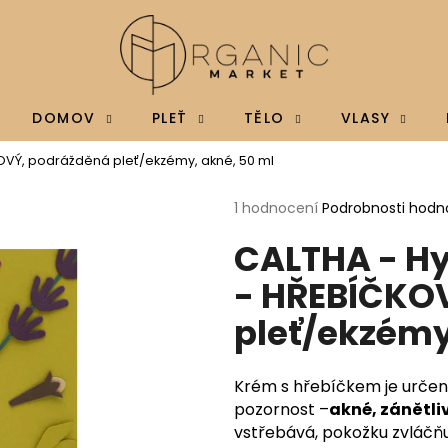
Co potřebujete najít?
DOMOV
PLEŤ
TĚLO
VLASY
OVÝ, podrážděná pleť/ekzémy, akné, 50 ml
HLEDAT
Průměrné
1 hodnocení
Podrobnosti hodn
hodnocení
CALTHA - Hy
produktu
je
Doporučujeme
- HŘEBÍČKO
5,0
z
pleť/ekzémy
5
hvězdiček.
Krém s hřebíčkem je určen 
pozornost –
akné, zánětl
vstřebává, pokožku zvláčňu
BRAINMAX MAGTEIN®, HOŘČÍK L-
BRAINMAX VITAM