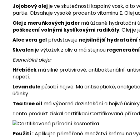
Jojobový olej
je ve skutečnosti kapalný vosk, a to
partie. Obsahuje vysoké procento vitaminu E. Olej u
Olej z meruňkových jader
má úžasné hydratační ú
poškození volnými kyslíkovými radikály
. Olej je
Aloe vera gel
představuje
nejsilnější hydratační 
Skvalen
je výtažek z oliv a má stejnou
regenerační 
Esenciální oleje:
Hřebíček
má silné protivirové, antibakteriální, anti
napětí.
Levandule
působí hojivě. Má antiseptické, analget
účinky.
Tea tree oil
má výborné dezinfekční a hojivé účinky.
Tento produkt získal certifikaci Certifikovaná příro
Použití :
Aplikujte přiměřené množství krému na vyč