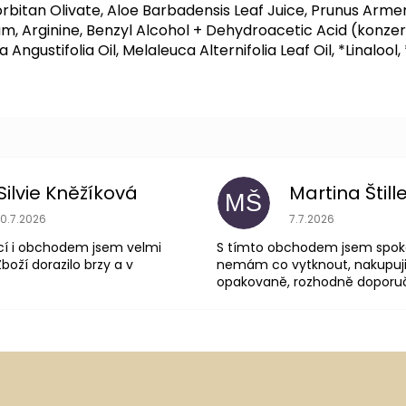
bitan Olivate, Aloe Barbadensis Leaf Juice, Prunus Armen
um, Arginine, Benzyl Alcohol + Dehydroacetic Acid (konz
Angustifolia Oil, Melaleuca Alternifolia Leaf Oil, *Linalool
Silvie Kněžíková
Martina Štill
MŠ
Hodnocení obchodu je 5 z 5 hvězdiček.
Hodnocení obchodu
10.7.2026
7.7.2026
cí i obchodem jsem velmi
S tímto obchodem jsem spok
boží dorazilo brzy a v
nemám co vytknout, nakupuji
opakovaně, rozhodně doporuču