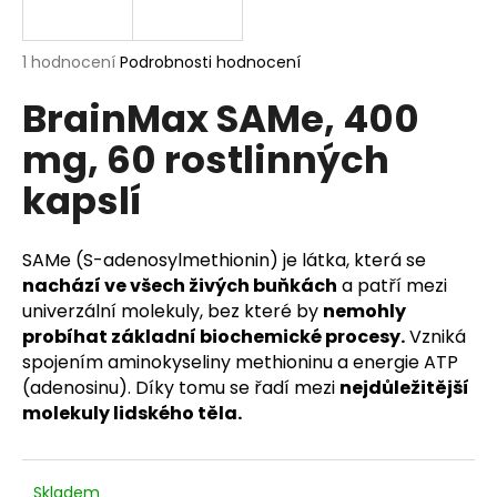
a
j
Průměrné
1 hodnocení
Podrobnosti hodnocení
í
hodnocení
BrainMax SAMe, 400
produktu
t
je
?
mg, 60 rostlinných
5,0
z
kapslí
5
hvězdiček.
HLEDAT
SAMe (S-adenosylmethionin) je látka, která se
nachází ve všech živých buňkách
a patří mezi
univerzální molekuly, bez které by
nemohly
probíhat základní biochemické procesy.
Vzniká
D
spojením aminokyseliny methioninu a energie ATP
o
(adenosinu). Díky tomu se řadí mezi
nejdůležitější
p
molekuly lidského těla.
o
r
u
Skladem