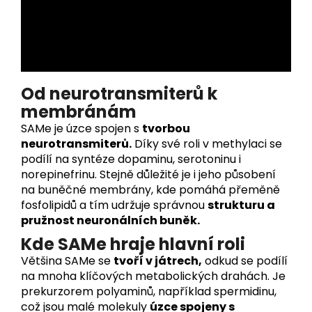
Od neurotransmiterů k
membránám
SAMe je úzce spojen s
tvorbou
neurotransmiterů.
Díky své roli v methylaci se
podílí na syntéze dopaminu, serotoninu i
norepinefrinu. Stejně důležité je i jeho působení
na buněčné membrány, kde pomáhá přeměně
fosfolipidů a tím udržuje správnou
strukturu a
pružnost neuronálních buněk.
Kde SAMe hraje hlavní roli
Většina SAMe se
tvoří v játrech,
odkud se podílí
na mnoha klíčových metabolických drahách. Je
prekurzorem polyaminů, například spermidinu,
což jsou malé molekuly
úzce spojeny s