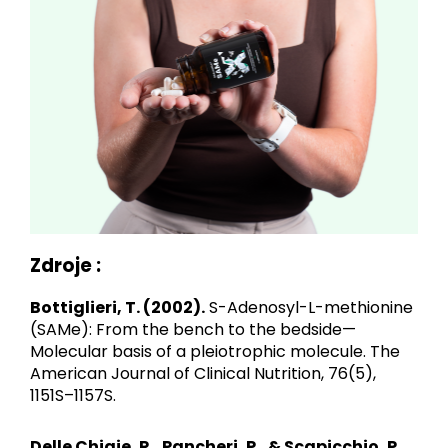
Zdroje :
Bottiglieri, T. (2002).
S-Adenosyl-L-methionine
(SAMe): From the bench to the bedside—
Molecular basis of a pleiotrophic molecule. The
American Journal of Clinical Nutrition, 76(5),
1151S–1157S.
Delle Chiaie, R., Pancheri, P., & Scapicchio, P.