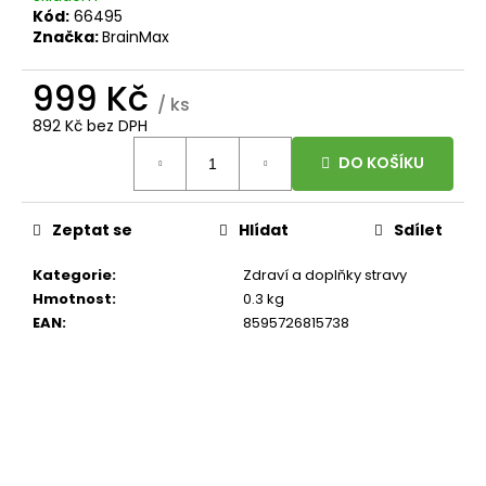
č
Kód:
66495
u
Značka:
BrainMax
j
e
999 Kč
m
/ ks
e
892 Kč bez DPH
Měrná
DO KOŠÍKU
cena:
BRAINMAX
LIPOSOMAL
VITAMIN
Zeptat se
Hlídat
Sdílet
C
UPGRADE,
Kategorie
:
Zdraví a doplňky stravy
LIPOZOMÁLNÍ
VITAMÍN
Hmotnost
:
0.3 kg
C,
EAN
:
8595726815738
500
MG,
60
ROSTLINNÝCH
KAPSLÍ
599
Kč