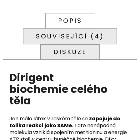
POPIS
SOUVISEJÍCÍ (4)
DISKUZE
Dirigent
biochemie
celého
těla
Jen málo látek v lidském těle se
zapojuje do
tolika reakcí jako SAMe.
Tato nenápadná
molekula vzniklá spojením methioninu a energie
ATP stojí v centru buněčné biochemie. Díky