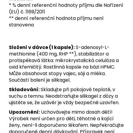
* % denní referenční hodnoty příjmu dle Nařízení
(EU) č. 1169/2011
** denní referenční hodnota příjmu není
stanovena
Složení v dávce (1 kapsle):
S-adenosyl-L-
methionine (400 mg, RHP **), stabilizátor a
protispékavá látka: mikrokrystalická celulóza a
oxid křemičitý. Rostlinná kapsle na bázi HPMC.
Může obsahovat stopy vajec, sóji a mléka.
Součástí balení je silikagel.
Skladování:
Skladujte při pokojové teplotě, v
suchu a temnu. Neodstraňujte silikagel z dózy a
ujistěte se, že uzávěr je vždy bezpečně uzavřen.
Upozornění:
Uchovávejte mimo dosah dětí!
Výrobek není určen pro děti, těhotné a kojící
ženy, není-li doporučeno lékařem. Nepřekračujte
doporučené denní dávkování. Přípravek není