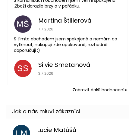
S komunikací i obchodem jsem velmi spokojená
.Zboží dorazilo brzy a v pořádku.
Martina Štillerová
MŠ
Hodnocení obchodu je 5 z 5 hvězdiček.
7.7.2026
S tímto obchodem jsem spokojená a nemám co
vytknout, nakupuji zde opakovaně, rozhodně
doporučuji :)
Silvie Smetanová
SS
Hodnocení obchodu je 5 z 5 hvězdiček.
3.7.2026
Zobrazit další hodnocení
Lucie Matúšů
LM