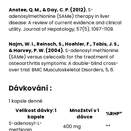
Anstee, Q. M., & Day, C. P. (2012).
S-
adenosylmethionine (SAMe) therapy in liver
disease: A review of current evidence and clinical
utility. Journal of Hepatology, 57(5), 1097–1109.
Najm, W. I., Reinsch, S., Hoehler, F., Tobis, J. S.,
& Harvey, P. W. (2004).
S-adenosyl methionine
(SAMe) versus celecoxib for the treatment of
osteoarthritis symptoms: A double-blind cross-
over trial. BMC Musculoskeletal Disorders, 5, 6.
Dávkování :
1 kapsle denně
Velikost dávky: 1
Množství v 1
%RHP*
kapsle
dávce
S-adenosyl-L-
400 mg
**
methionin