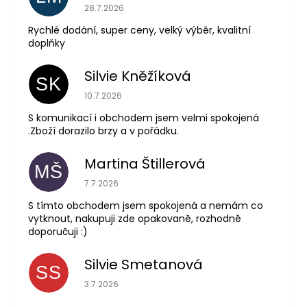
Hodnocení obchodu je 5 z 5 hvězdiček.
28.7.2026
Rychlé dodání, super ceny, velký výběr, kvalitní
doplňky
Silvie Kněžíková
SK
Hodnocení obchodu je 5 z 5 hvězdiček.
10.7.2026
S komunikací i obchodem jsem velmi spokojená
.Zboží dorazilo brzy a v pořádku.
Martina Štillerová
MŠ
Hodnocení obchodu je 5 z 5 hvězdiček.
7.7.2026
S tímto obchodem jsem spokojená a nemám co
vytknout, nakupuji zde opakovaně, rozhodně
doporučuji :)
Silvie Smetanová
SS
Hodnocení obchodu je 5 z 5 hvězdiček.
3.7.2026