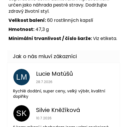
určen jako náhrada pestré stravy. Dodržujte
zdravý životní styl.
Velikost balení:
60 rostlinných kapslí
Hmotnost:
47,3 g
Minimální trvanlivost / číslo šarže:
Viz etiketa.
Lucie Matúšů
LM
Hodnocení obchodu je 5 z 5 hvězdiček.
28.7.2026
Rychlé dodání, super ceny, velký výběr, kvalitní
doplňky
Silvie Kněžíková
SK
Hodnocení obchodu je 5 z 5 hvězdiček.
10.7.2026