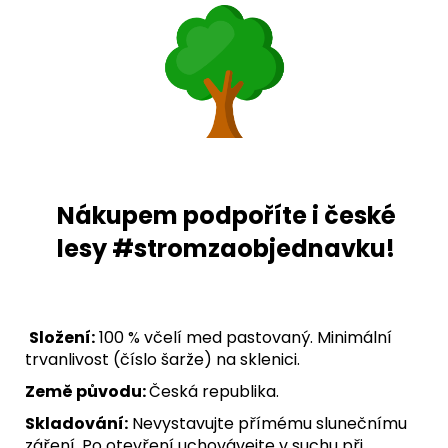
Nákupem podpoříte i české
lesy #stromzaobjednavku!
Složení:
100 % včelí med pastovaný. Minimální
trvanlivost (číslo šarže) na sklenici.
Země původu:
Česká republika.
Skladování:
Nevystavujte přímému slunečnímu
záření. Po otevření uchovávejte v suchu při