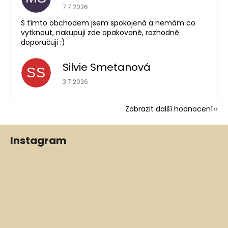
Hodnocení obchodu je 5 z 5 hvězdiček.
7.7.2026
S tímto obchodem jsem spokojená a nemám co
vytknout, nakupuji zde opakovaně, rozhodně
doporučuji :)
Silvie Smetanová
SS
Hodnocení obchodu je 5 z 5 hvězdiček.
3.7.2026
Zobrazit další hodnocení
Z
Instagram
á
p
a
t
í