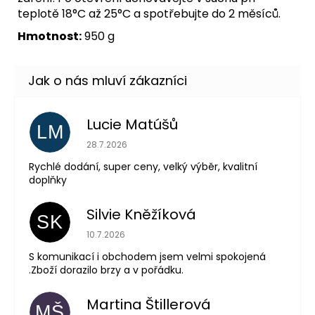
teplotě 18°C až 25°C a spotřebujte do 2 měsíců.
Hmotnost:
950 g
Lucie Matúšů
LM
Hodnocení obchodu je 5 z 5 hvězdiček.
28.7.2026
Rychlé dodání, super ceny, velký výběr, kvalitní
doplňky
Silvie Kněžíková
SK
Hodnocení obchodu je 5 z 5 hvězdiček.
10.7.2026
S komunikací i obchodem jsem velmi spokojená
.Zboží dorazilo brzy a v pořádku.
Martina Štillerová
MŠ