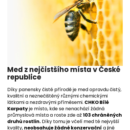
Med z nejčistšího místa v České
republice
Díky panensky čisté přírodě je med opravdu čistý,
kvalitní a neznečištěný různými chemickými
látkami a nezdravými příměsemi.
CHKO Bílé
Karpaty
je místo, kde se nenachází žádná
průmyslová místa a roste zde až
103 chráněných
druhů rostlin.
Díky tomu je včelí med té nejvyšší
kvality,
neobsahuje žádné konzervační
a jiné