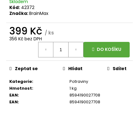
č
Skladem
u
Kód:
42372
Značka:
BrainMax
j
e
399 Kč
m
/ ks
e
356 Kč bez DPH
Měrná
DO KOŠÍKU
cena:
BRAINMAX
LIPOSOMAL
VITAMIN
Zeptat se
Hlídat
Sdílet
C
UPGRADE,
LIPOZOMÁLNÍ
Kategorie
:
Potraviny
VITAMÍN
Hmotnost
:
1 kg
C,
500
EAN
:
8594190027708
MG,
EAN
:
8594190027708
60
ROSTLINNÝCH
KAPSLÍ
599
Kč