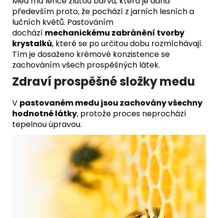
Med má lehce žlutou barvu, která je dána
především proto, že pochází z jarních lesních a
lučních květů. Pastováním
dochází
mechanickému zabránění tvorby
krystalků
, které se po určitou dobu rozmíchávají.
Tím je dosaženo krémové konzistence se
zachováním všech prospěšných látek.
Zdraví prospěšné složky medu
V
pastovaném medu
jsou zachovány všechny
hodnotné látky
, protože proces neprochází
tepelnou úpravou.