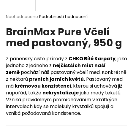
a
j
Průměrné
Neohodnoceno
Podrobnosti hodnocení
í
hodnocení
BrainMax Pure Včelí
produktu
t
je
?
med pastovaný, 950 g
0,0
z
5
hvězdiček.
Z panensky čisté přírody z
CHKO Bílé Karpaty
, jako
jednoho z jednoho z
nejčistších míst naší
HLEDAT
země
pochází náš pastovaný včelí med. Konkrétně
z nektarů
prvních jarních květů.
Pastovaný med
má
krémovou konzistenci
, kterou si uchovává již
napořád, takže
nekrystalizuje
jako medy tekuté.
D
Vzniká pravidelným promícháváním v krátkých
o
intervalech kdy se molekuly krystalků spojují a
p
vzniká požadovaná konzistence.
o
r
u