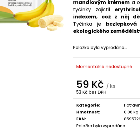
TREONÁT, 90 ROSTLINNÝCH KAPSLÍ
IU / K2 150 MCG
mandlovým krémem
a o
KAPSLÍ
VYSOKÁ 
999 Kč
tyčinky zajistil
erythrito
PATENTOVANÁ F
Původně:
K2VITAL®DELTA, 
indexem, což z něj dě
Tyčinka je
bezlepková
699 Kč
ekologického zemědělst
Položka byla vyprodána…
Momentálně nedostupné
59 Kč
/ ks
53 Kč bez DPH
Měrná
cena:
Kategorie
:
Potravi
Hmotnost
:
0.06 kg
EAN
:
859572
Položka byla vyprodána…