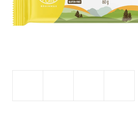
JATER, CITRÓN, 240 ML
449 Kč