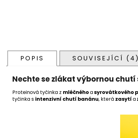
POPIS
SOUVISEJÍCÍ (4
Nechte se zlákat výbornou chut
Proteinová tyčinka z
mléčného
a
syrovátkového p
tyčinka s
intenzivní chutí banánu
, která
z
asytí
a