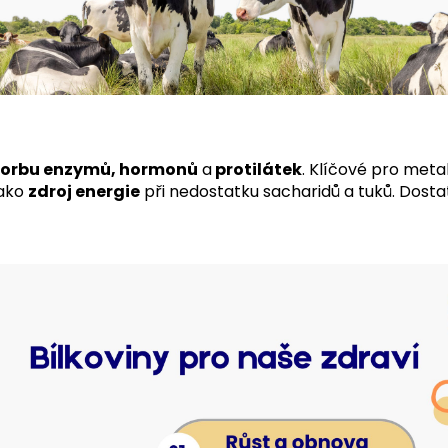
tvorbu enzymů, hormonů
a
protilátek
. Klíčové pro met
jako
zdroj energie
při nedostatku sacharidů a tuků. Dosta