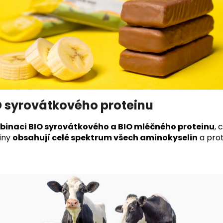
IO syrovátkového proteinu
inaci BIO syrovátkového a BIO mléčného proteinu
, 
einy
obsahují celé spektrum všech aminokyselin
a prot