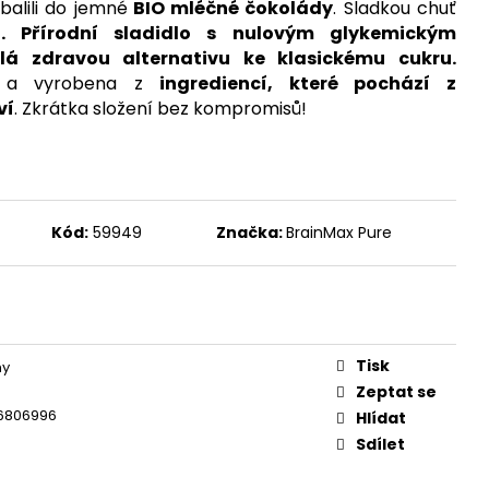
, 100 ROSTLINNÝCH
balili do jemné
BIO mléčné čokolády
. Sladkou chuť
DÁVKA D3 A
l. Přírodní sladidlo s nulovým glykemickým
ORMA K2 JAKO MK-7
100 DÁVEK
lá zdravou alternativu ke klasickému cukru.
a vyrobena z
ingrediencí, které pochází z
ví
. Zkrátka složení bez kompromisů!
Kód:
59949
Značka:
BrainMax Pure
Tisk
ny
Zeptat se
6806996
Hlídat
Sdílet