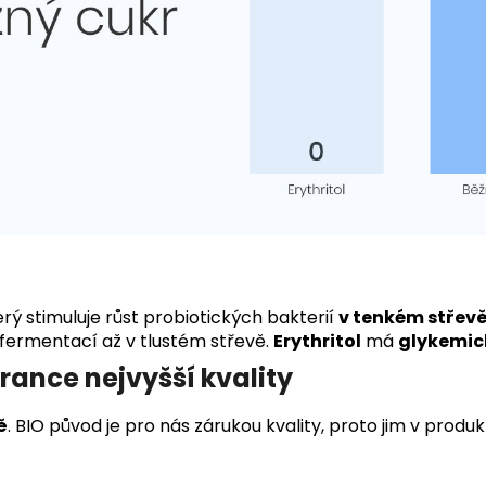
terý stimuluje růst probiotických bakterií
v tenkém střevě
 fermentací až v tlustém střevě.
Erythritol
má
glykemick
rance nejvyšší kvality
ě
. BIO původ je pro nás zárukou kvality, proto jim v pro