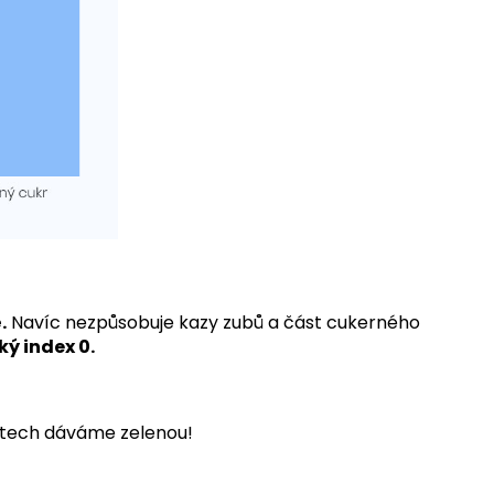
.
Navíc nezpůsobuje kazy zubů a část cukerného
ý index 0.
duktech dáváme zelenou!