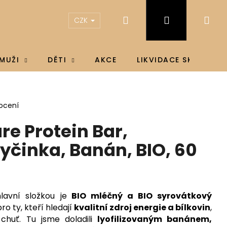
Hledat
Přihlášení
Ná
CZK
koš
MUŽI
DĚTI
AKCE
LIKVIDACE SKLADU
ocení
re Protein Bar,
yčinka, Banán, BIO, 60
hlavní složkou je
BIO mléčný a BIO syrovátkový
pro ty, kteří hledají
kvalitní zdroj energie a bílkovin
,
 chuť.
Tu jsme doladili
lyofilizovaným banánem,
IN D3 & K2®, D3 4000