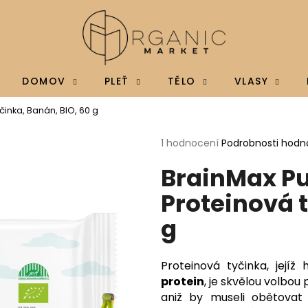
Co potřebujete najít?
DOMOV
PLEŤ
TĚLO
VLASY
činka, Banán, BIO, 60 g
HLEDAT
Průměrné
1 hodnocení
Podrobnosti hodn
hodnocení
BrainMax Pu
produktu
je
Doporučujeme
Proteinová t
5,0
z
g
5
hvězdiček.
Proteinová tyčinka, jejíž
protein
, je skvělou volbou 
aniž by museli obětovat
BRAINMAX MAGTEIN®, HOŘČÍK L-
BRAINMAX VITAM