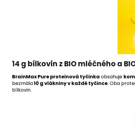
14 g bílkovin z BIO mléčného a B
BrainMax Pure proteinová tyčinka
obsahuje
komb
bezmála
10 g vlákniny v každé tyčince
. Oba prot
bílkovin.