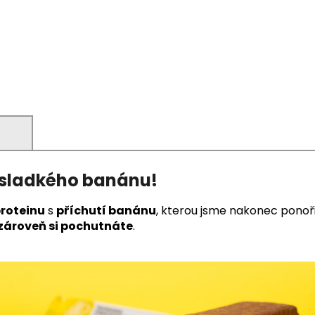
)
í sladkého banánu!
roteinu
s
příchutí banánu
, kterou jsme nakonec ponoři
zároveň si pochutnáte
.