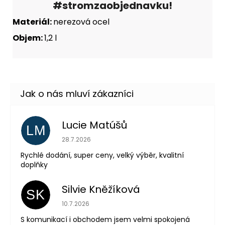
#stromzaobjednavku!
Materiál:
nerezová ocel
Objem:
1,2 l
Lucie Matúšů
LM
Hodnocení obchodu je 5 z 5 hvězdiček.
28.7.2026
Rychlé dodání, super ceny, velký výběr, kvalitní
doplňky
Silvie Kněžíková
SK
Hodnocení obchodu je 5 z 5 hvězdiček.
10.7.2026
S komunikací i obchodem jsem velmi spokojená