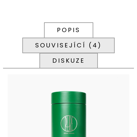
699
Kč
POPIS
SOUVISEJÍCÍ (4)
DISKUZE