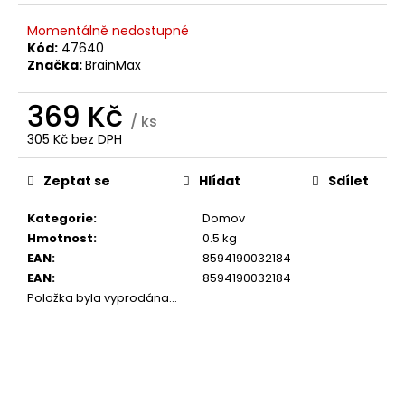
č
u
Momentálně nedostupné
j
Kód:
47640
e
Značka:
BrainMax
m
e
369 Kč
/ ks
305 Kč bez DPH
BRAINMAX
Měrná
SLEEP
cena:
Zeptat se
Hlídat
Sdílet
MAGNESIUM,
250
MG,
Kategorie
:
Domov
100
Hmotnost
:
0.5 kg
KAPSLÍ
EAN
:
8594190032184
(HOŘČÍK,
GABA,
EAN
:
8594190032184
L-
Položka byla vyprodána…
THEANIN,
VITAMÍN
B6,
ŠŤÁVA
Z
VIŠNĚ)