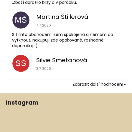
.Zboží dorazilo brzy a v pořádku.
Martina Štillerová
MŠ
Hodnocení obchodu je 5 z 5 hvězdiček.
7.7.2026
S tímto obchodem jsem spokojená a nemám co
vytknout, nakupuji zde opakovaně, rozhodně
doporučuji :)
Silvie Smetanová
SS
Hodnocení obchodu je 5 z 5 hvězdiček.
3.7.2026
Zobrazit další hodnocení
Z
Instagram
á
p
a
t