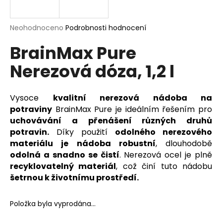
a
j
Průměrné
Neohodnoceno
Podrobnosti hodnocení
í
hodnocení
BrainMax Pure
produktu
t
je
?
Nerezová dóza, 1,2 l
0,0
z
5
hvězdiček.
Vysoce
kvalitní nerezová nádoba na
potraviny
BrainMax Pure je ideálním řešením pro
HLEDAT
uchovávání a přenášení různých druhů
potravin.
Díky použití
odolného nerezového
materiálu je nádoba robustní
, dlouhodobě
odolná a snadno se čistí
. Nerezová ocel je plně
D
recyklovatelný materiál
, což činí tuto nádobu
o
šetrnou k životnímu prostředí.
p
o
r
Položka byla vyprodána…
u