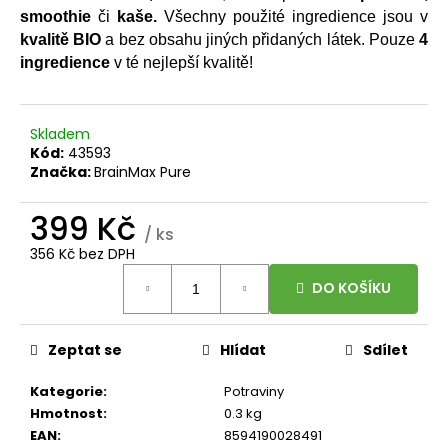
č
smoothie
či
kaše.
Všechny použité ingredience jsou v
u
kvalitě BIO
a bez obsahu jiných přidaných látek. Pouze
4
j
ingredience
v té nejlepší kvalitě!
e
m
e
Skladem
Kód:
43593
BRAINMAX
Značka:
BrainMax Pure
MAGTEIN®,
HOŘČÍK
399 Kč
L-
/ ks
TREONÁT,
356 Kč bez DPH
90
Měrná
ROSTLINNÝCH
DO KOŠÍKU
KAPSLÍ
cena:
999
Kč
Zeptat se
Hlídat
Sdílet
Původně:
Kategorie
:
Potraviny
Hmotnost
:
0.3 kg
EAN
:
8594190028491