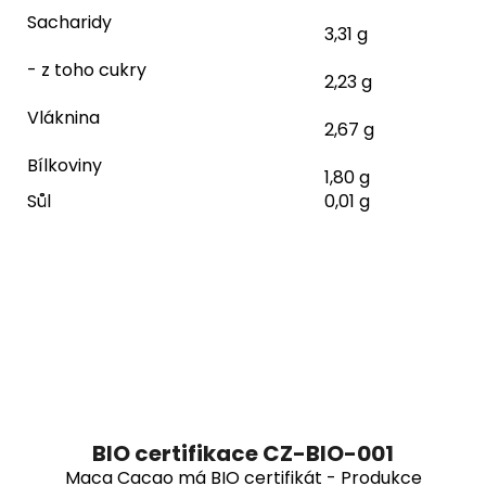
Sacharidy
3,31 g
- z toho cukry
2,23 g
Vláknina
2,67 g
Bílkoviny
1,80 g
Sůl
0,01 g
BIO certifikace CZ-BIO-001
Maca Cacao má BIO certifikát - Produkce