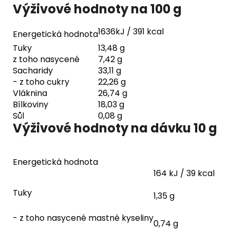
Výživové hodnoty na 100 g
1636kJ / 391 kcal
Energetická hodnota
Tuky
13,48 g
z toho nasycené
7,42 g
Sacharidy
33,11 g
- z toho cukry
22,26 g
Vláknina
26,74 g
Bílkoviny
18,03 g
Sůl
0,08 g
Výživové hodnoty na dávku 10 g
Energetická hodnota
164 kJ / 39 kcal
Tuky
1,35 g
- z toho nasycené mastné kyseliny
0,74 g