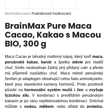
a
j
Průměrné
Neohodnoceno
Podrobnosti hodnocení
í
hodnocení
BrainMax Pure Maca
produktu
t
je
?
Cacao, Kakao s Macou
0,0
z
BIO, 300 g
5
hvězdiček.
HLEDAT
Maca Cacao je lahodný rostlinný nápoj, který tvoří
maca,
peruánské kakao, karob
a špetka
stévie
pro sladší
chuť. Směs neobsahuje žádný jiný přidaný cukr a přesto
má příjemně nasládlou chuť. Maca neboli peruánský
D
ženšen je adaptogen o
bsahující celou řadu aminokyselin,
o
které jsou stavebními kameny hormonů.
Proto pozitivně
p
působí na
hormonální systém mužů i žen
a
zvyšuje
o
fyzickou sílu
. V kombinaci s prvotřídním peruánským
r
kakaem je po ránu nepřekonatelnou kombinací. Smíchat
u
můžete s
vodou, mlékem
, nebo přidat do
proteinu,