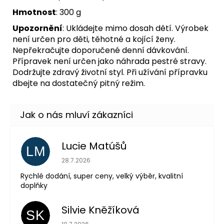
Hmotnost
: 300 g
Upozornění
: Ukládejte mimo dosah dětí. Výrobek
není určen pro děti, těhotné a kojící ženy.
Nepřekračujte doporučené denní dávkování.
Přípravek není určen jako náhrada pestré stravy.
Dodržujte zdravý životní styl. Při užívání přípravku
dbejte na dostatečný pitný režim.
Lucie Matúšů
LM
Hodnocení obchodu je 5 z 5 hvězdiček.
28.7.2026
Rychlé dodání, super ceny, velký výběr, kvalitní
doplňky
Silvie Kněžíková
SK
Hodnocení obchodu je 5 z 5 hvězdiček.