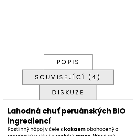
POPIS
SOUVISEJÍCÍ (4)
DISKUZE
Lahodná chuť peruánských BIO
ingrediencí
Rostlinný nápoj v čele s
kakaem
obohacený o
peruánský poklad v podobě
macy
. Nápoj má