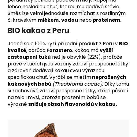
lehce nasládlou chuť, kterou mu dodává stévie.
Směs lze velmi jednoduše rozmíchat s rostlinným
či kravským
mlékem, vodou
nebo
proteinem.
BIO kakao z Peru
Jedná se o 100% ryzí přírodní produkt z Peru v
BIO
kvalitě
, odrůda
Forastero
. Kakao má
vyšší
zastoupení tuků
než je obvyklé (22%), protože
právě v tucích jsou vázány zdraví prospěšné látky
a zároveň dodávají kakau svou výraznou
specifickou chuť. Vyrábí se mletím
nepražených
kakaových bobů
(Theobroma cacao).
Díky tomu
si zachovává zdraví prospěšné látky, které působí
na tělo i mysl, protože pražením bobů se
výrazně
snižuje obsah flavonoidů v kakau.