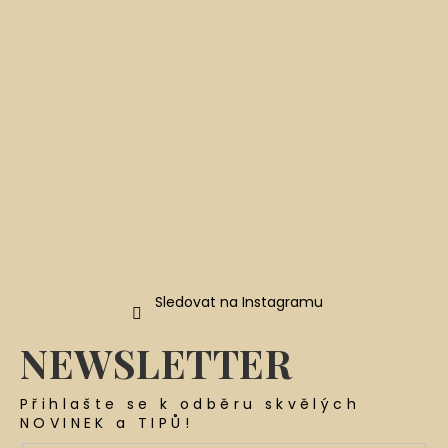
a
t
í
Sledovat na Instagramu
NEWSLETTER
Přihlašte se k odběru skvělých
NOVINEK a TIPŮ!