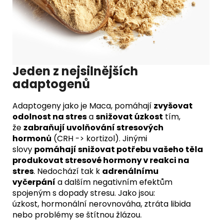
Jeden z nejsilnějších
adaptogenů
Adaptogeny jako je Maca, pomáhají
zvyšovat
odolnost na stres
a
snižovat úzkost
tím,
že
zabraňují uvolňování stresových
hormonů
(CRH -> kortizol). Jinými
slovy
pomáhají snižovat potřebu vašeho těla
produkovat stresové hormony v reakci na
stres
. Nedochází tak k
adrenálnímu
vyčerpání
a dalším negativním efektům
spojeným s dopady stresu. Jako jsou:
úzkost, hormonální nerovnováha, ztráta libida
nebo problémy se štítnou žlázou.