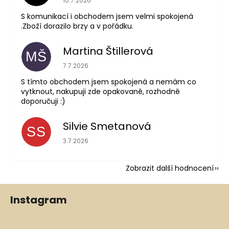
10.7.2026
S komunikací i obchodem jsem velmi spokojená
.Zboží dorazilo brzy a v pořádku.
Martina Štillerová
MŠ
Hodnocení obchodu je 5 z 5 hvězdiček.
7.7.2026
S tímto obchodem jsem spokojená a nemám co
vytknout, nakupuji zde opakovaně, rozhodně
doporučuji :)
Silvie Smetanová
SS
Hodnocení obchodu je 5 z 5 hvězdiček.
3.7.2026
Zobrazit další hodnocení
Z
Instagram
á
p