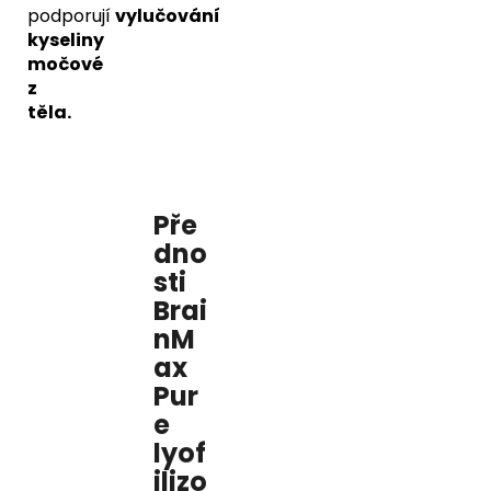
podporují
vylučování
kyseliny
močové
z
těla.
Pře
dno
sti
Brai
nM
ax
Pur
e
lyof
ilizo