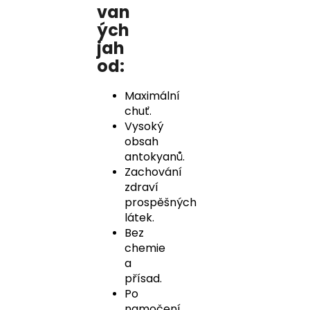
van
ých
jah
od:
Maximální
chuť.
Vysoký
obsah
antokyanů.
Zachování
zdraví
prospěšných
látek.
Bez
chemie
a
přísad.
Po
namočení