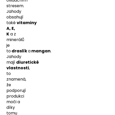
oxidačním
stresem.
Jahody
obsahují
také
vitaminy
A, E,
K
a z
minerálů
je
to
draslík
a
mangan
.
Jahody
mají
diuretické
vlastnosti
,
to
znamená,
že
podporují
produkci
moči a
díky
tomu