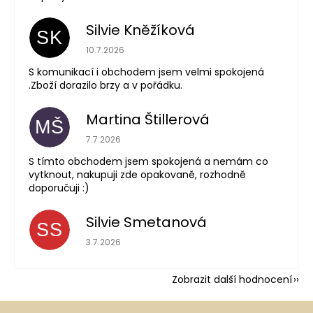
Silvie Kněžíková
SK
Hodnocení obchodu je 5 z 5 hvězdiček.
10.7.2026
S komunikací i obchodem jsem velmi spokojená
.Zboží dorazilo brzy a v pořádku.
Martina Štillerová
MŠ
Hodnocení obchodu je 5 z 5 hvězdiček.
7.7.2026
S tímto obchodem jsem spokojená a nemám co
vytknout, nakupuji zde opakovaně, rozhodně
doporučuji :)
Silvie Smetanová
SS
Hodnocení obchodu je 5 z 5 hvězdiček.
3.7.2026
Zobrazit další hodnocení
Z