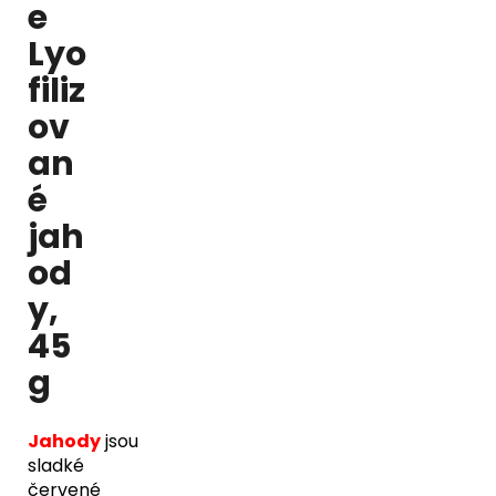
e
Lyo
filiz
ov
an
é
jah
od
y,
45
g
Jahody
jsou
sladké
červené