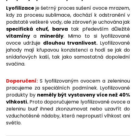
č
u
Lyofilizace
je šetrný proces sušení ovoce mrazem,
j
kdy za procesu sublimace, dochází k odstranění v
e
podstatě veškeré vody, ale zároveň je uchována jak
m
specifická chuť, barva
tak především důležité
e
vitamíny
a
minerály
. Mimo to si lyofilizované
ovoce udržuje
dlouhou trvanlivost.
Lyofilizované
jahody mají křupavou konzistenci a hodí se jak do
BRAINMAX
snídaňových kaší, tak jako samostatná dopolední
SLEEP
MAGNESIUM,
svačina.
250
MG,
100
Doporučení:
S lyofilizovaným ovocem a zeleninou
KAPSLÍ
pracujeme za speciálních podmínek. Lyofilizované
(HOŘČÍK,
GABA,
produkty by
neměly být vystaveny více než 40%
L-
vlhkosti.
Proto doporučujeme lyofilizované ovoce a
THEANIN,
zeleninu buď ihned zkonzumovat nebo uzavřít do
VITAMÍN
B6,
vzduchotěsné nádoby, která nepropustí vlhkost ani
ŠŤÁVA
světlo.
Z
VIŠNĚ)