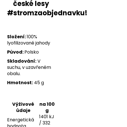
české lesy
#stromzaobjednavku!
Složení:
100%
lyofilizované jahody
Původ:
Polsko
Skladování:
V
suchu, v uzavřeném
obalu.
Hmotnost:
45 g
Výživové
na 100
údaje
g
1401 kJ
Energetická
/ 332
hodnota