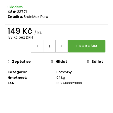
699
Kč
Skladem
Kód:
33771
Značka:
BrainMax Pure
149 Kč
/ ks
133 Kč bez DPH
Měrná
DO KOŠÍKU
cena:
Zeptat se
Hlídat
Sdílet
Kategorie
:
Potraviny
Hmotnost
:
0.1 kg
EAN
:
8594190023809