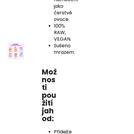
jako
čerstvé
ovoce.
100%
RAW,
VEGAN.
Sušeno
mrazem.
Mož
nos
ti
pou
žití
jah
od:
Přidejte