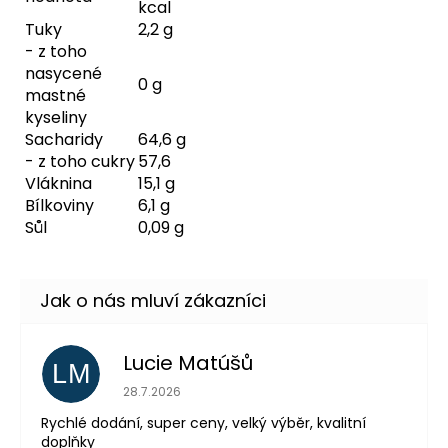
kcal
Tuky
2,2 g
- z toho
nasycené
0 g
mastné
kyseliny
Sacharidy
64,6 g
- z toho cukry
57,6
Vláknina
15,1 g
Bílkoviny
6,1 g
Sůl
0,09 g
Lucie Matúšů
LM
Hodnocení obchodu je 5 z 5 hvězdiček.
28.7.2026
Rychlé dodání, super ceny, velký výběr, kvalitní
doplňky