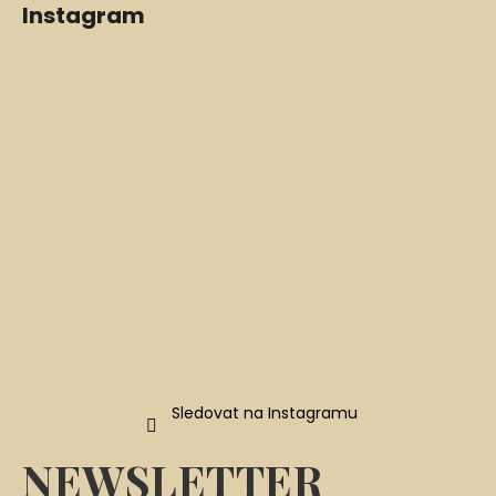
Instagram
á
p
a
t
í
Sledovat na Instagramu
NEWSLETTER