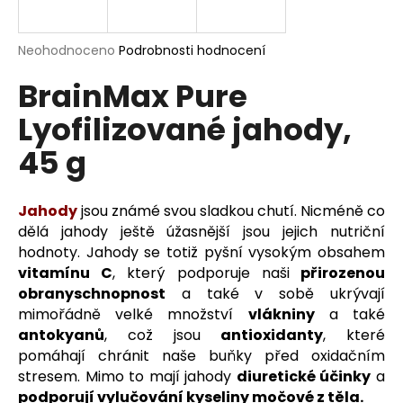
a
j
Průměrné
Neohodnoceno
Podrobnosti hodnocení
í
hodnocení
BrainMax Pure
produktu
t
je
?
Lyofilizované jahody,
0,0
z
45 g
5
hvězdiček.
HLEDAT
J
ahody
jsou známé svou sladkou chutí. Nicméně co
dělá jahody ještě úžasnější jsou jejich nutriční
hodnoty. Jahody se totiž pyšní vysokým obsahem
vitamínu C
, který podporuje naši
přirozenou
D
obranyschnopnost
a také v sobě ukrývají
o
mimořádně velké množství
vlákniny
a také
p
antokyanů
, což jsou
antioxidanty
, které
o
pomáhají chránit naše buňky před oxidačním
r
stresem. Mimo to mají jahody
diuretické účinky
a
u
podporují vylučování kyseliny močové z těla.