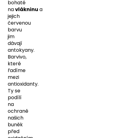
bohaté
na
vlákninu
a
jejich
červenou
barvu
jim
dávají
antokyany.
Barvivo,
které
řadíme
mezi
antioxidanty.
Ty se
podílí
na
ochraně
našich
buněk
před