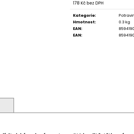
178 Kč bez DPH
Měrná
cena:
Kategorie
:
Potravi
Hmotnost
:
0.3 kg
EAN
:
859419
EAN
:
859419
)