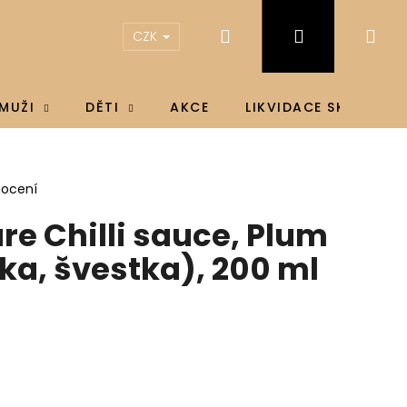
Hledat
Přihlášení
Ná
CZK
koš
MUŽI
DĚTI
AKCE
LIKVIDACE SKLADU
nocení
re Chilli sauce, Plum
ka, švestka), 200 ml
IN D3 & K2®, D3 4000