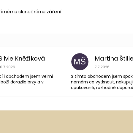
přímému slunečnímu záření
Silvie Kněžíková
Martina Štill
MŠ
Hodnocení obchodu je 5 z 5 hvězdiček.
Hodnocení obchodu
10.7.2026
7.7.2026
cí i obchodem jsem velmi
S tímto obchodem jsem spok
boží dorazilo brzy a v
nemám co vytknout, nakupuji
opakovaně, rozhodně doporuču