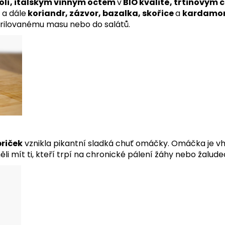
olí, italským vinným octem
v
BIO kvalitě,
třtinovým c
n
a dále
koriandr
, zázvor, bazalka, skořice
a
kardamo
grilovanému masu nebo do salátů.
priček
vznikla pikantní sladká chuť omáčky. Omáčka je 
ěli mít ti, kteří trpí na chronické pálení žáhy nebo žalude