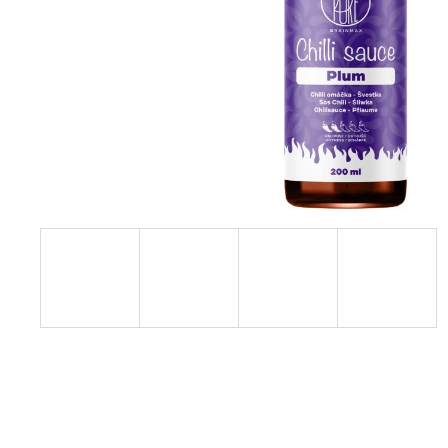
JATER, CITRÓN, 240 ML
449 Kč