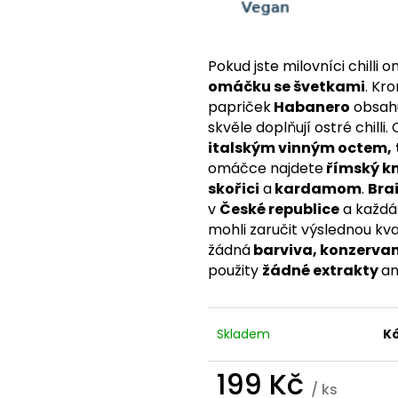
TREONÁT, 90 ROSTLINNÝCH KAPSLÍ
IU / K2 150 MCG
KAPSLÍ
VYSOKÁ 
999 Kč
PATENTOVANÁ F
Původně:
K2VITAL®DELTA, 
Pokud jste milovníci chilli 
699 Kč
omáčku se švetkami
. Kro
papriček
Habanero
obsah
skvěle doplňují ostré chilli.
italským vinným octem,
omáčce najdete
římský km
skořici
a
kardamom
.
Bra
v
České republice
a každá 
mohli zaručit výslednou k
žádná
barviva, konzerva
použity
žádné extrakty
an
Skladem
Kó
199 Kč
/ ks