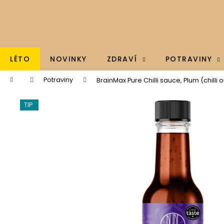
K
Přejít
na
o
obsah
Zpět
Zpět
š
do
do
í
k
obchodu
obchodu
LÉTO
NOVINKY
ZDRAVÍ
POTRAVINY
Domů
Potraviny
BrainMax Pure Chilli sauce, Plum (chilli
TIP
BRAINMAX - OMEGA 3, OLEJ Z TRESČÍCH