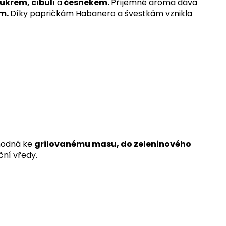
ukrem, cibulí
a
česnekem.
Příjemné aroma dává
m.
Díky papričkám Habanero a švestkám vznikla
vhodná ke
grilovanému masu, do zeleninového
ční vředy.