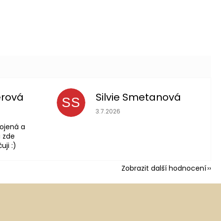
erová
Silvie Smetanová
SS
 je 5 z 5 hvězdiček.
Hodnocení obchodu je 5 z 5 hvězdič
3.7.2026
ojená a
 zde
ji :)
Zobrazit další hodnocení