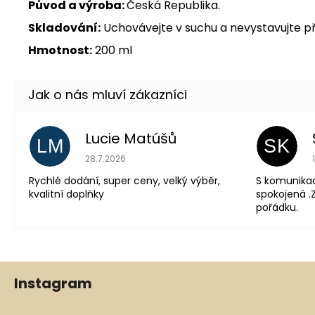
Původ a výroba:
Česká Republika.
Skladování:
Uchovávejte v suchu a nevystavujte 
Hmotnost:
200 ml
Lucie Matúšů
LM
SK
Hodnocení obchodu je 5 z 5 hvězdiček.
28.7.2026
Rychlé dodání, super ceny, velký výběr,
S komunika
kvalitní doplňky
spokojená .Z
pořádku.
Z
Instagram
á
p