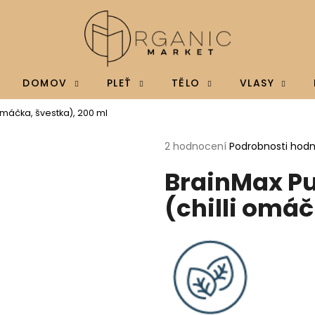
Co potřebujete najít?
DOMOV
PLEŤ
TĚLO
VLASY
 omáčka, švestka), 200 ml
HLEDAT
Průměrné
2 hodnocení
Podrobnosti hod
hodnocení
BrainMax Pu
produktu
je
Doporučujeme
(chilli omáč
5,0
z
5
hvězdiček.
BRAINMAX MAGTEIN®, HOŘČÍK L-
BRAINMAX VITAM