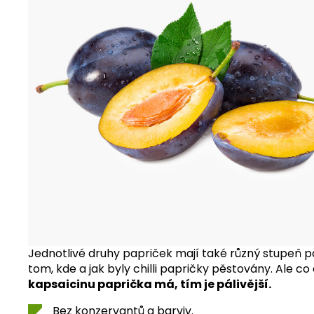
Jednotlivé druhy papriček mají také různý stupeň pá
tom, kde a jak byly chilli papričky pěstovány. Ale co 
kapsaicinu paprička má, tím je pálivější.
Bez konzervantů a barviv.