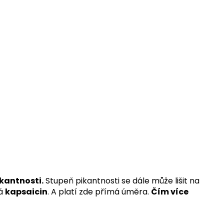
ikantnosti.
Stupeň pikantnosti se dále může lišit na
ná
kapsaicin
. A platí zde přímá úměra.
Čím více