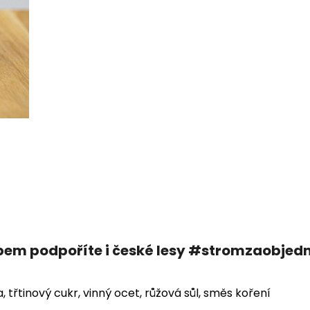
em podpoříte i české lesy #stromzaobjed
 třtinový cukr, vinný ocet, růžová sůl, směs koření