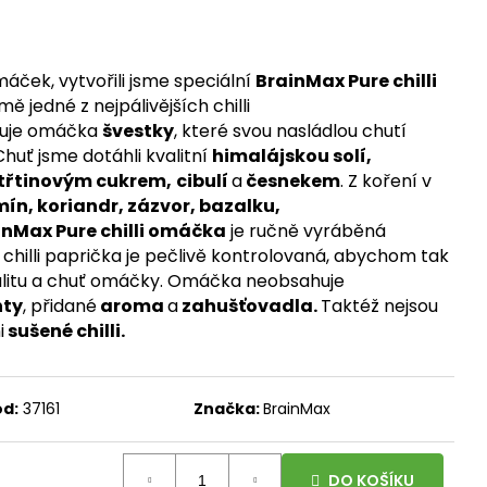
, 100 ROSTLINNÝCH
DÁVKA D3 A
ORMA K2 JAKO MK-7
100 DÁVEK
omáček, vytvořili jsme speciální
BrainMax Pure chilli
mě jedné z nejpálivějších chilli
uje omáčka
švestky
, které svou nasládlou chutí
 Chuť jsme dotáhli kvalitní
himalájskou solí,
třtinovým cukrem,
cibulí
a
česnekem
. Z koření v
ín, koriandr, zázvor, bazalku,
inMax Pure chilli omáčka
je ručně vyráběná
chilli paprička je pečlivě kontrolovaná, abychom tak
valitu a chuť omáčky. Omáčka neobsahuje
nty
, přidané
aroma
a
zahušťovadla.
Taktéž nejsou
i
sušené chilli.
d:
37161
Značka:
BrainMax
DO KOŠÍKU