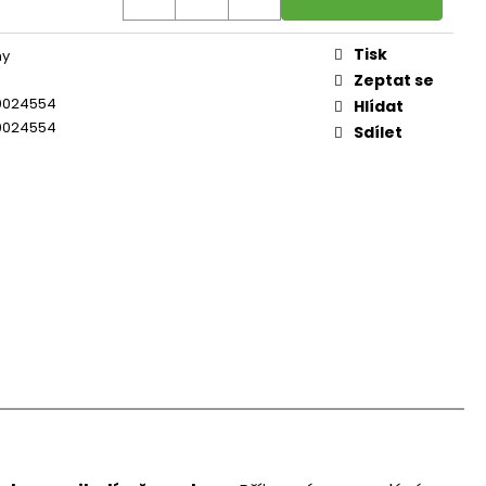
Tisk
ny
Zeptat se
0024554
Hlídat
0024554
Sdílet