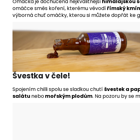
Omáčka je dochucená nejkvalitnější
himalájskou s
omáčce směs koření, kterému vévodí
římský kmí
výborná chuť omáčky, kterou si můžete dopřát ke 
Švestka
v čele!
Spojením chilli spolu se sladkou chutí
švestek a pa
salátu
nebo
mořským plodům
. Na pozoru by se m