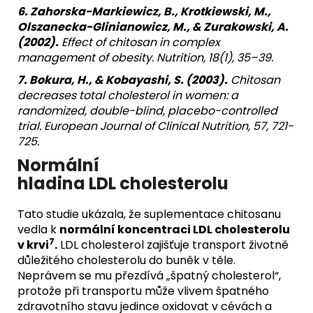
6. Zahorska-Markiewicz, B., Krotkiewski, M.,
Olszanecka-Glinianowicz, M., & Zurakowski, A.
(2002).
Effect of chitosan in complex
management of obesity. Nutrition, 18(1), 35–39.
7.
Bokura, H., & Kobayashi, S. (2003).
Chitosan
decreases total cholesterol in women: a
randomized, double-blind, placebo-controlled
trial. European Journal of Clinical Nutrition, 57, 721-
725.
Normální
hladina LDL cholesterolu
Tato studie ukázala, že suplementace chitosanu
vedla k
normální koncentraci LDL cholesterolu
7
v krvi
.
LDL cholesterol zajišťuje transport životně
důležitého cholesterolu do buněk v těle.
Neprávem se mu přezdívá „špatný cholesterol“,
protože při transportu může vlivem špatného
zdravotního stavu jedince oxidovat v cévách a