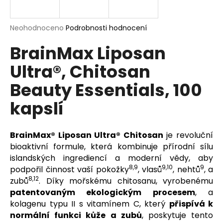
a
j
Průměrné
Neohodnoceno
Podrobnosti hodnocení
í
hodnocení
BrainMax Liposan
produktu
t
je
?
Ultra®, Chitosan
0,0
z
Beauty Essentials, 100
5
hvězdiček.
kapslí
HLEDAT
BrainMax® Liposan Ultra® Chitosan
je revoluční
bioaktivní formule, která kombinuje přírodní sílu
D
islandských ingrediencí a moderní vědy, aby
8,9
9,10
9
o
podpořil činnost vaší pokožky
, vlasů
, nehtů
, a
p
8,12
zubů
. Díky mořskému chitosanu, vyrobenému
o
patentovaným ekologickým procesem
, a
r
kolagenu typu II s vitamínem C, který
přispívá k
u
normální funkci kůže a zubů
, poskytuje tento