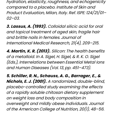
hydration, elasticity, roughness, and echogenicity
compared to a placebo. Institute of Skin and
Product Evaluation, Milan, Italy. Ref. ISPE: 124/21/01–
02–03.
3. Lassus, A. (1993).
Colloidal silicic acid for oral
and topical treatment of aged skin, fragile hair
and brittle nails in females. Journal of
International Medical Research, 21(4), 209–215.
4. Martin, K. R. (2013).
Silicon: The health benefits
of a metalloid. In A. Sigel, H. Sigel, & R. K. O. Sigel
(Eds.), Interrelations between Essential Metal Ions
and Human Diseases (Vol. 13, pp. 451–473).
5. Schiller, R. N., Schauss, A. G., Barrager, E., &
Nichols, E. J. (2001).
A randomized, double-blind,
placebo-controlled study examining the effects
of a rapidly soluble chitosan dietary supplement
on weight loss and body composition in
overweight and mildly obese individuals. Journal
of the American College of Nutrition, 20(1), 48–56.