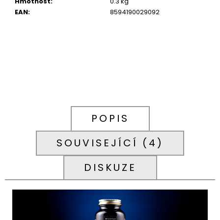
Hmotnost
:
0.3 kg
EAN
:
8594190029092
POPIS
SOUVISEJÍCÍ (4)
DISKUZE