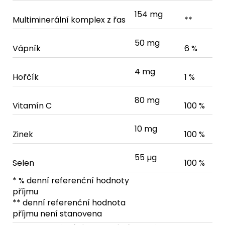
154 mg
Multiminerální komplex z řas
**
50 mg
Vápník
6 %
4 mg
Hořčík
1 %
80 mg
Vitamín C
100 %
10 mg
Zinek
100 %
55 µg
Selen
100 %
* % denní referenční hodnoty
příjmu
** denní referenční hodnota
příjmu není stanovena