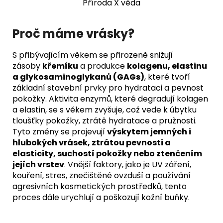
Příroda X věda
Proč máme vrásky?
S přibývajícím věkem se přirozeně snižují
zásoby
křemíku
a produkce
kolagenu, elastinu
a glykosaminoglykanů (GAGs)
, které tvoří
základní stavební prvky pro hydrataci a pevnost
pokožky. Aktivita enzymů, které degradují kolagen
a elastin, se s věkem zvyšuje, což vede k úbytku
tloušťky pokožky, ztrátě hydratace a pružnosti.
Tyto změny se projevují
výskytem jemných i
hlubokých vrásek, ztrátou pevnosti a
elasticity, suchostí pokožky nebo ztenčením
jejích vrstev
. Vnější faktory, jako je UV záření,
kouření, stres, znečištěné ovzduší a používání
agresivních kosmetických prostředků, tento
proces dále urychlují a poškozují kožní buňky.