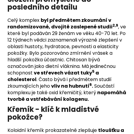
posledního detailu
Celý komplex
byl předmětem zkoumání v
2,9
randomizované, dvojitě zaslepené studii
, ve
které byl podáván 29 ženám ve věku 40-70 let. Po
12 týdnech vědci zaznamenali výrazné zlepšení v
oblasti hustoty, hydratace, pevnosti a elasticity
pokožky. Bylo pozorováno zmírnění vrásek a
hladší pokožka účastnic. Chitosan bývá
označován jako dietní vláknina. Má jedinečnou
5
schopnost
ve střevech vázat tuky
a
cholesterol
. Často bývá i předmětem studií
6
zkoumajících jeho
vliv na hubnutí
.
Součástí
komplexu je také oxid křemičitý, který
napomáhá
tvorbě a vstřebávání kolagenu.
Křemík - klíč k mladistvé
pokožce?
Koloidní křemík prokazatelně zlepšuje
tloušťku a