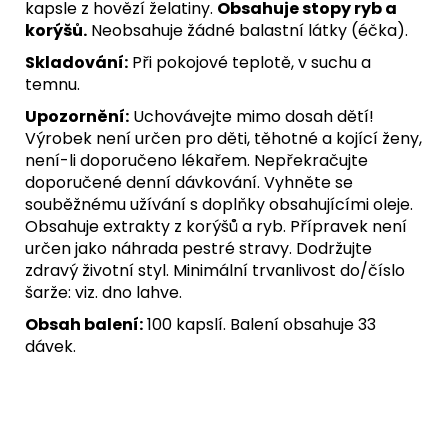
kapsle z hovězí želatiny.
Obsahuje stopy ryb a
korýšů.
Neobsahuje žádné balastní látky (éčka).
Skladování:
Při pokojové teplotě, v suchu a
temnu.
Upozornění:
Uchovávejte mimo dosah dětí!
Výrobek není určen pro děti, těhotné a kojící ženy,
není-li doporučeno lékařem. Nepřekračujte
doporučené denní dávkování. Vyhněte se
souběžnému užívání s doplňky obsahujícími oleje.
Obsahuje extrakty z korýšů a ryb. Přípravek není
určen jako náhrada pestré stravy. Dodržujte
zdravý životní styl. Minimální trvanlivost do/číslo
šarže: viz. dno lahve.
Obsah balení:
100 kapslí. Balení obsahuje 33
dávek.