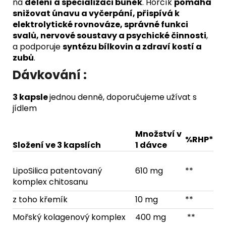
na
dělení a specializaci buněk
. Hořčík
pomáhá
snižovat únavu a vyčerpání, přispívá k
elektrolytické rovnováze, správné funkci
svalů, nervové soustavy a psychické činnosti
,
a podporuje
syntézu bílkovin a zdraví kostí a
zubů
.
Dávkování :
3 kapsle
jednou denně, doporučujeme užívat s
jídlem
Množství v
%RHP*
Složení ve 3 kapslích
1 dávce
LipoSilica patentovaný
610 mg
**
komplex chitosanu
z toho křemík
10 mg
**
Mořský kolagenový komplex
400 mg
**