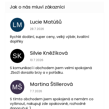
Lucie Matúšů
LM
Hodnocení obchodu je 5 z 5 hvězdiček.
28.7.2026
Rychlé dodání, super ceny, velký výběr, kvalitní
doplňky
Silvie Kněžíková
SK
Hodnocení obchodu je 5 z 5 hvězdiček.
10.7.2026
S komunikací i obchodem jsem velmi spokojená
.Zboží dorazilo brzy a v pořádku.
Martina Štillerová
MŠ
Hodnocení obchodu je 5 z 5 hvězdiček.
7.7.2026
S tímto obchodem jsem spokojená a nemám co
vytknout, nakupuji zde opakovaně, rozhodně
doporučuji :)