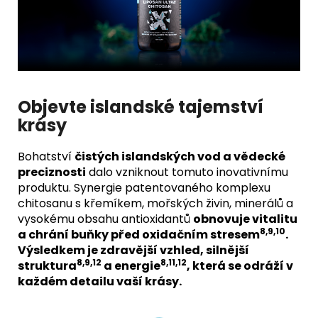
Objevte
islandské tajemství
krásy
Bohatství
čistých islandských vod a vědecké
preciznosti
dalo vzniknout tomuto inovativnímu
produktu. Synergie patentovaného komplexu
chitosanu s křemíkem, mořských živin, minerálů a
vysokému obsahu antioxidantů
obnovuje vitalitu
8,9,10
a chrání buňky před oxidačním stresem
.
Výsledkem je zdravější vzhled, silnější
8,9,12
8,11,12
struktura
a energie
, která se odráží v
každém detailu vaší krásy.