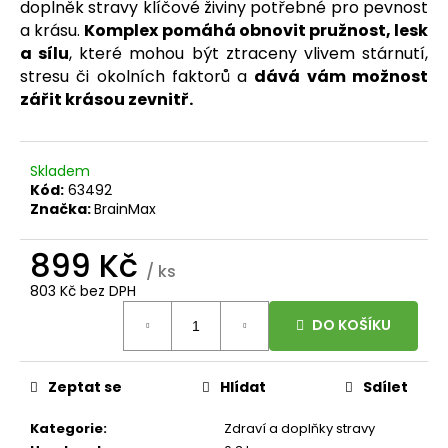
č
doplněk stravy klíčové živiny potřebné pro pevnost
u
a krásu.
Komplex pomáhá obnovit pružnost, lesk
j
a sílu
, které mohou být ztraceny vlivem stárnutí,
e
stresu či okolních faktorů a
dává vám možnost
m
zářit krásou zevnitř.
e
BRAINMAX
Skladem
-
Kód:
63492
OMEGA
Značka:
BrainMax
3,
OLEJ
899 Kč
Z
/ ks
TRESČÍCH
JATER,
803 Kč bez DPH
CITRÓN,
Měrná
240
DO KOŠÍKU
cena:
ML
449
Kč
Zeptat se
Hlídat
Sdílet
Kategorie
:
Zdraví a doplňky stravy