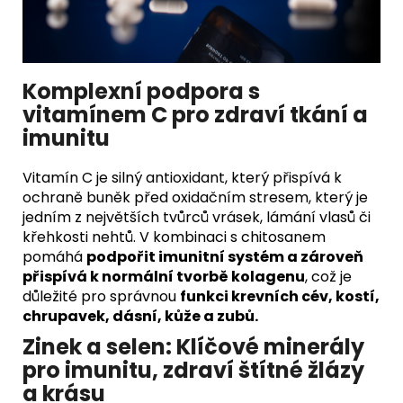
Komplexní podpora s
vitamínem C pro zdraví tkání a
imunitu
Vitamín C je silný antioxidant, který přispívá k
ochraně buněk před oxidačním stresem, který je
jedním z největších tvůrců vrásek, lámání vlasů či
křehkosti nehtů. V kombinaci s chitosanem
pomáhá
podpořit imunitní systém a zároveň
přispívá k normální tvorbě kolagenu
, což je
důležité pro správnou
funkci krevních cév, kostí,
chrupavek, dásní, kůže a zubů.
Zinek a selen: Klíčové minerály
pro imunitu, zdraví štítné žlázy
a krásu