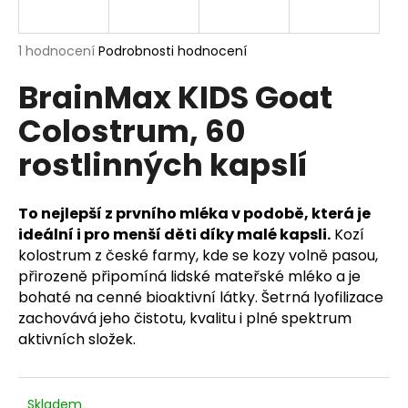
a
j
Průměrné
1 hodnocení
Podrobnosti hodnocení
í
hodnocení
BrainMax KIDS Goat
produktu
t
je
?
Colostrum, 60
5,0
z
rostlinných kapslí
5
hvězdiček.
HLEDAT
To nejlepší z prvního mléka v podobě, která je
ideální i pro menší děti díky malé kapsli.
Kozí
kolostrum z české farmy, kde se kozy volně pasou,
přirozeně připomíná lidské mateřské mléko a je
D
bohaté na cenné bioaktivní látky. Šetrná lyofilizace
o
zachovává jeho čistotu, kvalitu i plné spektrum
p
aktivních složek.
o
r
u
Skladem