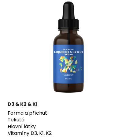
D3 & K2 & K1
Forma a příchuť
Tekutá
Hlavní látky
Vitamíny D3, K1, K2