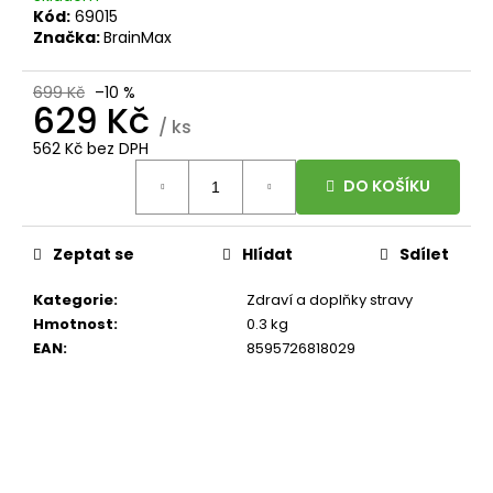
č
Kód:
69015
u
Značka:
BrainMax
j
e
699 Kč
–10 %
m
629 Kč
e
/ ks
562 Kč bez DPH
Měrná
DO KOŠÍKU
BRAINMAX
cena:
MAGTEIN®,
HOŘČÍK
L-
Zeptat se
Hlídat
Sdílet
TREONÁT,
90
ROSTLINNÝCH
Kategorie
:
Zdraví a doplňky stravy
KAPSLÍ
Hmotnost
:
0.3 kg
999
EAN
:
8595726818029
Kč
Původně: