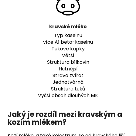
kravské mléko
Typ kaseinu
více A1 beta-kaseinu
Tukové kapky
Větší
Struktura bílkovin
Hutnější
Strava zvířat
Jednotvárná
Struktura tuků
Vyšší obsah dlouhých MK
Jaký je rozdíl mezi kravským a
kozím mlékem?
Kozí mléko, a také kolostrum, se od kravského liší