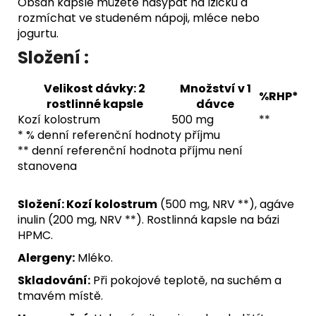
Obsah kapsle můžete nasypat na lžičku a
rozmíchat ve studeném nápoji, mléce nebo
jogurtu.
Složení :
Velikost dávky: 2
Množství v 1
%RHP*
rostlinné kapsle
dávce
Kozí kolostrum
500 mg
**
* % denní referenční hodnoty příjmu
** denní referenční hodnota příjmu není
stanovena
Složení: Kozí kolostrum
(500 mg, NRV **), agáve
inulin (200 mg, NRV **). Rostlinná kapsle na bázi
HPMC.
Alergeny:
Mléko.
Skladování:
Při pokojové teplotě, na suchém a
tmavém místě.