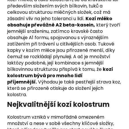
především složením svých bílkovin, tuků a
celkovou strukturou mléčných složek, což má
zásadní vliv na jeho toleranci u lidí.
Kozí mléko
obsahuje převážně A2 beta-kasein,
který tvoří
jemnější sraženinu, zatímco kravské často
obsahuje A1 formu, spojovanou s výraznějším
zatížením při trávení u citlivějších osob. Tukové
kapky v kozím mléce jsou přirozeně menší, díky
čemuž se rozkládají plynuleji. A ač je množství
laktózy podobné, její kombinace s jemnější
bílkovinnou strukturou přispívá k tomu, že
kozí
kolostrum bývá pro mnoho lidí
příjemnější.
Výhodou je také pestřejší strava koz,
která se přirozeně otiskuje do složení jejich
kolostra.
Nejkvalitnější kozí kolostrum
Kolostrum vzniká v mimořádně omezeném
množství a nese v sobě všechny klíčové složky,