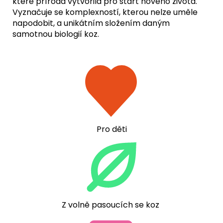
které příroda vytvořila pro start nového života.
Vyznačuje se komplexností, kterou nelze uměle
napodobit, a unikátním složením daným
samotnou biologií koz.
Pro děti
Z volně pasoucích se koz