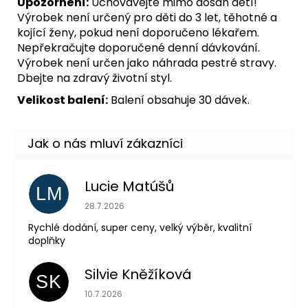
Upozornění:
Uchovávejte mimo dosah dětí!
Výrobek není určený pro děti do 3 let, těhotné a
kojící ženy, pokud není doporučeno lékařem.
Nepřekračujte doporučené denní dávkování.
Výrobek není určen jako náhrada pestré stravy.
Dbejte na zdravý životní styl.
Velikost balení:
Balení obsahuje 30 dávek.
Lucie Matúšů
LM
Hodnocení obchodu je 5 z 5 hvězdiček.
28.7.2026
Rychlé dodání, super ceny, velký výběr, kvalitní
doplňky
Silvie Kněžíková
SK
Hodnocení obchodu je 5 z 5 hvězdiček.
10.7.2026