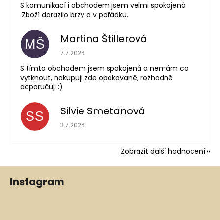
S komunikací i obchodem jsem velmi spokojená
.Zboží dorazilo brzy a v pořádku.
Martina Štillerová
MŠ
Hodnocení obchodu je 5 z 5 hvězdiček.
7.7.2026
S tímto obchodem jsem spokojená a nemám co
vytknout, nakupuji zde opakovaně, rozhodně
doporučuji :)
Silvie Smetanová
SS
Hodnocení obchodu je 5 z 5 hvězdiček.
3.7.2026
Zobrazit další hodnocení
Z
Instagram
á
p
a