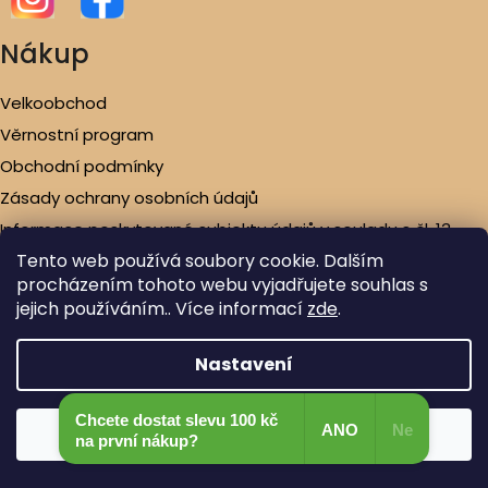
Nákup
Velkoobchod
Věrnostní program
Obchodní podmínky
Zásady ochrany osobních údajů
Informace poskytované subjektu údajů v souladu s čl. 13
GDPR (dále jen „Informace“)
Tento web používá soubory cookie. Dalším
Záruky a reklamace
procházením tohoto webu vyjadřujete souhlas s
jejich používáním.. Více informací
zde
.
Reklamační řád
Doprava a platba
Nastavení
Možnosti dopravy a platby
Chcete dostat slevu 100 kč
ANO
Ne
Souhlasím
na první nákup?​