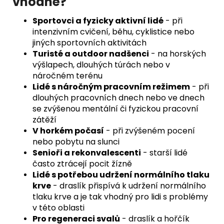
vhodné?
Sportovci a fyzicky aktivní lidé
- při
intenzivním cvičení, běhu, cyklistice nebo
jiných sportovních aktivitách
Turisté a outdoor nadšenci
- na horských
výšlapech, dlouhých túrách nebo v
náročném terénu
Lidé s náročným pracovním režimem
- při
dlouhých pracovních dnech nebo ve dnech
se zvýšenou mentální či fyzickou pracovní
zátěží
V horkém počasí
- při zvýšeném pocení
nebo pobytu na slunci
Senioři a rekonvalescenti
- starší lidé
často ztrácejí pocit žízně
Lidé s potřebou udržení normálního tlaku
krve
- draslík přispívá k udržení normálního
tlaku krve a je tak vhodný pro lidi s problémy
v této oblasti
Pro regeneraci svalů
- draslík a hořčík