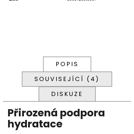
699
Kč
POPIS
SOUVISEJÍCÍ (4)
DISKUZE
Přirozená podpora
hydratace