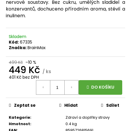
č
nervové soustavy. Bez cukru, umělých sladidel a
u
konzervantů, dochuceno přírodním aroma, stévií a
j
inulinem.
e
m
e
Skladem
Kód:
67335
Značka:
BrainMax
BRAINMAX
SLEEP
MAGNESIUM,
499 Kč
–10 %
250
449 Kč
MG,
/ ks
100
401 Kč bez DPH
KAPSLÍ
Měrná
(HOŘČÍK,
DO KOŠÍKU
cena:
GABA,
L-
THEANIN,
VITAMÍN
Zeptat se
Hlídat
Sdílet
B6,
ŠŤÁVA
Kategorie
:
Zdraví a doplňky stravy
Z
Hmotnost
:
0.4 kg
VIŠNĚ)
EAN
:
8595726815691