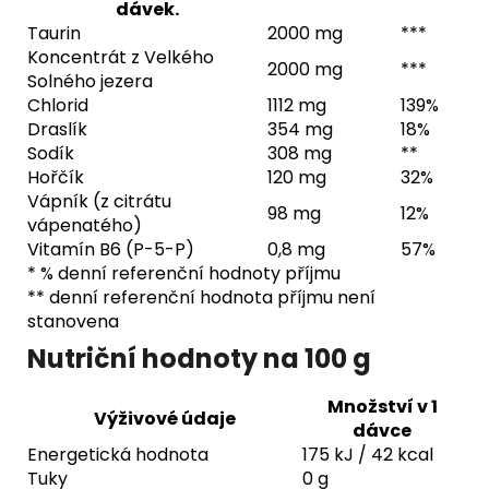
dávek.
Taurin
2000 mg
***
Koncentrát z Velkého
2000 mg
***
Solného jezera
Chlorid
1112 mg
139%
Draslík
354 mg
18%
Sodík
308 mg
**
Hořčík
120 mg
32%
Vápník (z citrátu
98 mg
12%
vápenatého)
Vitamín B6 (P-5-P)
0,8 mg
57%
* % denní referenční hodnoty příjmu
** denní referenční hodnota příjmu není
stanovena
Nutriční hodnoty na 100 g
Množství v 1
Výživové údaje
dávce
Energetická hodnota
175 kJ / 42 kcal
Tuky
0 g