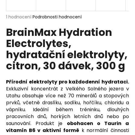
a
j
Průměrné
1 hodnocení
Podrobnosti hodnocení
í
hodnocení
BrainMax Hydration
produktu
t
je
?
Electrolytes,
5,0
z
hydratační elektrolyty,
5
hvězdiček.
citron, 30 dávek, 300 g
HLEDAT
Přírodní elektrolyty pro každodenní hydrataci.
Exkluzivní koncentrát z Velkého Solného jezera v
D
Utahu obsahuje více než 70 minerálů a stopových
o
prvků, včetně draslíku, sodíku, hořčíku, chloridu a
p
vápníku. Ideální během tréninku, dlouhých
o
pracovních dnů, horkých letních dnů nebo po
r
saunování. Produkt je
obohacen o Taurin a
u
vitamín B6 v aktivní formě
k normální činnosti