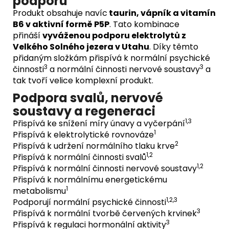
podporu
Produkt obsahuje navíc
taurin, vápník a vitamín
B6 v aktivní formě P5P
. Tato kombinace
přináší
vyváženou podporu elektrolytů z
Velkého Solného jezera v Utahu
. Díky těmto
přidaným složkám přispívá k normální psychické
3
3
činnosti
a normální činnosti nervové soustavy
a
tak tvoří velice komplexní produkt.
Podpora svalů, nervové
soustavy a regeneraci
1,3
Přispívá ke snížení míry únavy a vyčerpání
1
Přispívá k elektrolytické rovnováze
2
Přispívá k udržení normálního tlaku krve
1,2
Přispívá k normální činnosti svalů
1,2
Přispívá k normální činnosti nervové soustavy
Přispívá k normálnímu energetickému
1
metabolismu
1,2,3
Podporují normální psychické činnosti
3
Přispívá k normální tvorbě červených krvinek
3
Přispívá k regulaci hormonální aktivity