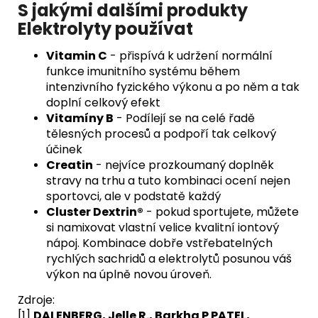
S jakými dalšími produkty
Elektrolyty používat
Vitamin C
- přispívá k udržení normální
funkce imunitního systému během
intenzivního fyzického výkonu a po něm a tak
doplní celkový efekt
Vitamíny B
- Podílejí se na celé řadě
tělesných procesů a podpoří tak celkový
účinek
Creatin
- nejvíce prozkoumaný doplněk
stravy na trhu a tuto kombinaci ocení nejen
sportovci, ale v podstatě každý
Cluster Dextrin®
- pokud sportujete, můžete
si namixovat vlastní velice kvalitní iontový
nápoj. Kombinace dobře vstřebatelných
rychlých sachridů a elektrolytů posunou váš
výkon na úplně novou úroveň.
Zdroje:
[1]
DALENBERG, Jelle R., Barkha P PATEL,