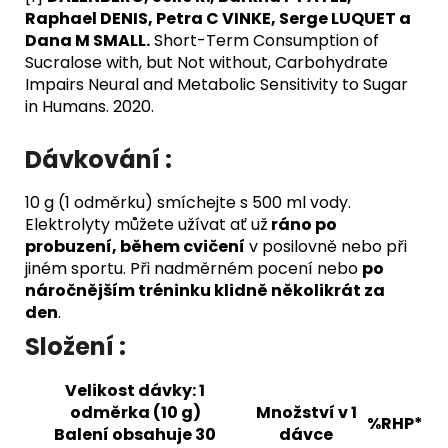
Raphael DENIS, Petra C VINKE, Serge LUQUET a
Dana M SMALL.
Short-Term Consumption of
Sucralose with, but Not without, Carbohydrate
Impairs Neural and Metabolic Sensitivity to Sugar
in Humans. 2020.
Dávkování :
10 g (1 odměrku) smíchejte s 500 ml vody.
Elektrolyty můžete užívat ať už
ráno po
probuzení, během cvičení
v posilovně nebo při
jiném sportu. Při nadměrném pocení nebo
po
náročnějším tréninku klidně několikrát za
den
.
Složení :
Velikost dávky: 1
odměrka (10 g)
Množství v 1
%RHP*
Balení obsahuje 30
dávce