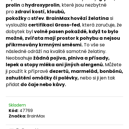
č
prolin
a
hydroxyprolin
, které jsou nezbytné
u
pro
zdraví kostí, kloubů,
j
pokožky
a
střev
.
BrainMax hovězí želatina
si
e
vysloužila
certifikaci Grass-fed
, která zaručuje, že
m
dobytek byl
volně pasen pokaždé, když to bylo
e
možné, zvířata mají prostor k pohybu a nejsou
přikrmovány krmnými směsmi.
To vše se
BRAINMAX
následně odráží na kvalitě samotné želatiny.
MAGTEIN®,
Neobsahuje
žádná pojiva, plniva a přísady,
HOŘČÍK
L-
lepek a stopy mléka ani jiných alergenů.
Můžete
TREONÁT,
ji použít k přípravě
dezertů, marmelád, bonbónů,
90
zahuštění omáčky či polévky,
nebo si ji jen tak
ROSTLINNÝCH
KAPSLÍ
přidat
do čaje nebo kávy.
999
Kč
Původně:
Skladem
Kód:
47769
Značka:
BrainMax