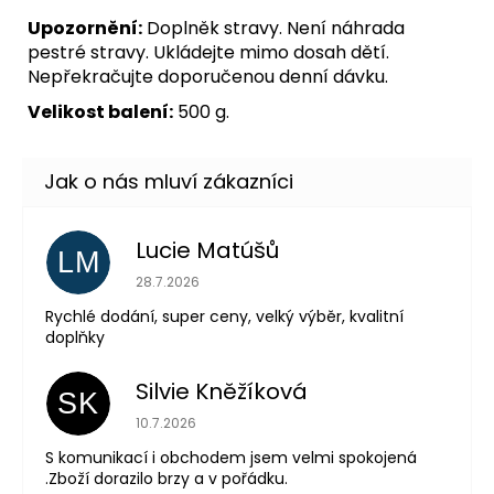
Upozornění:
Doplněk stravy. Není náhrada
pestré stravy. Ukládejte mimo dosah dětí.
Nepřekračujte doporučenou denní dávku.
Velikost balení:
500 g.
Lucie Matúšů
LM
Hodnocení obchodu je 5 z 5 hvězdiček.
28.7.2026
Rychlé dodání, super ceny, velký výběr, kvalitní
doplňky
Silvie Kněžíková
SK
Hodnocení obchodu je 5 z 5 hvězdiček.
10.7.2026
S komunikací i obchodem jsem velmi spokojená
.Zboží dorazilo brzy a v pořádku.