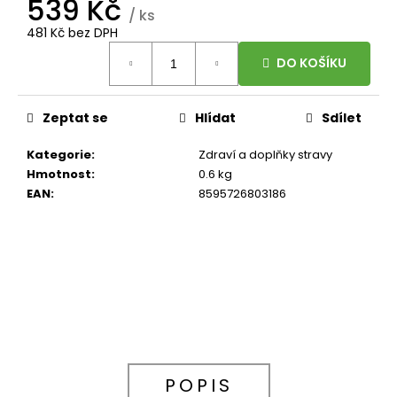
539 Kč
/ ks
481 Kč bez DPH
Měrná
DO KOŠÍKU
cena:
Zeptat se
Hlídat
Sdílet
Kategorie
:
Zdraví a doplňky stravy
Hmotnost
:
0.6 kg
EAN
:
8595726803186
POPIS