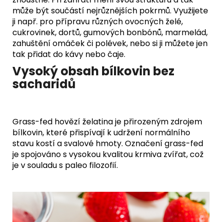
může být součástí nejrůznějších pokrmů. Využijete
ji např. pro přípravu různých ovocných želé,
cukrovinek, dortů, gumových bonbónů, marmelád,
zahuštění omáček či polévek, nebo si ji můžete jen
tak přidat do kávy nebo čaje.
Vysoký obsah bílkovin bez
sacharidů
Grass-fed hovězí želatina je přirozeným zdrojem
bílkovin, které přispívají k udržení normálního
stavu kostí a svalové hmoty. Označení grass-fed
je spojováno s vysokou kvalitou krmiva zvířat, což
je v souladu s paleo filozofií.