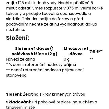
zalijte 125 ml studené vody. Nechte přibližně 5
minut odstát. Směs rozpusťte v 375 ml velmi horké
tekutiny a přidejte libovolná dochucovadla a
sladidla. Tekutinu nalijte do formy a před
podáváním nechte želatinu vychladnout, dokud
neztuhne.
Složení:
Složení v 1 dávce (1
Množství v 1
%RHP*
polévková lžíce = 12 g)
dávce
Hovězí želatina
10 g
**
* % denní referenční hodnoty příjmu
** denní referenční hodnota příjmu není
stanovena
Složení:
Želatina z krav krmených trávou
Skladování:
Při pokojové teplotě, na suchém a
tmavém místě.