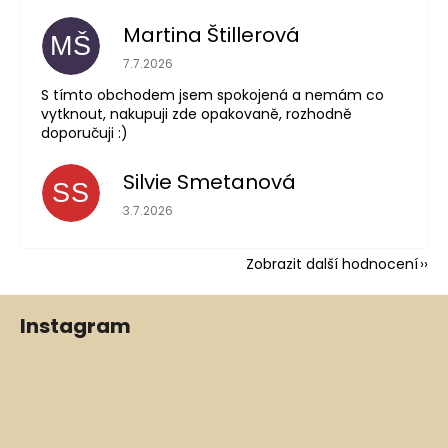
Martina Štillerová
MŠ
Hodnocení obchodu je 5 z 5 hvězdiček.
7.7.2026
S tímto obchodem jsem spokojená a nemám co
vytknout, nakupuji zde opakovaně, rozhodně
doporučuji :)
Silvie Smetanová
SS
Hodnocení obchodu je 5 z 5 hvězdiček.
3.7.2026
Zobrazit další hodnocení
Z
Instagram
á
p
a
t
í