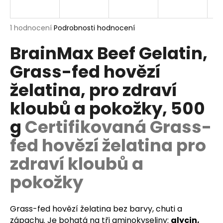
a
j
Průměrné
1 hodnocení
Podrobnosti hodnocení
í
hodnocení
BrainMax Beef Gelatin,
produktu
t
je
?
Grass-fed hovězí
5,0
z
želatina, pro zdraví
5
hvězdiček.
kloubů a pokožky, 500
HLEDAT
g
Certifikovaná Grass-
fed hovězí želatina pro
zdraví kloubů a
D
o
pokožky
p
o
r
Grass-fed hovězí želatina bez barvy, chuti a
u
zápachu. Je bohatá na tři aminokyseliny:
glycin,