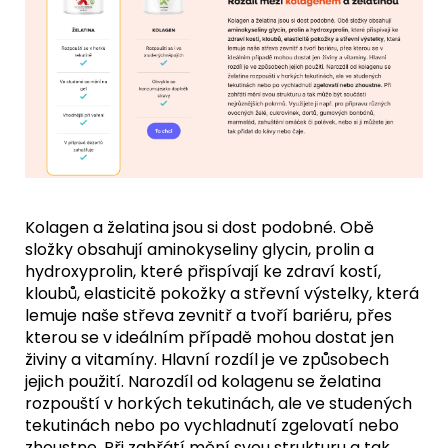
Kolagen a želatina jsou si dost podobné. Obě
složky obsahují aminokyseliny glycin, prolin a
hydroxyprolin, které přispívají ke zdraví kostí,
kloubů, elasticitě pokožky a střevní výstelky, která
lemuje naše střeva zevnitř a tvoří bariéru, přes
kterou se v ideálním případě mohou dostat jen
živiny a vitamíny. Hlavní rozdíl je ve způsobech
jejich použití. Narozdíl od kolagenu se želatina
rozpouští v horkých tekutinách, ale ve studených
tekutinách nebo po vychladnutí zgelovatí nebo
zhoustne. Při zahřátí mění svou strukturu a tak