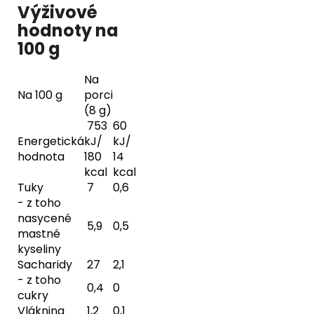
Výživové
hodnoty na
100 g
Na
Na 100 g
porci
(8 g)
753
60
Energetická
kJ/
kJ/
hodnota
180
14
kcal
kcal
Tuky
7
0,6
- z toho
nasycené
5,9
0,5
mastné
kyseliny
Sacharidy
27
2,1
- z toho
0,4
0
cukry
Vláknina
1,2
0,1