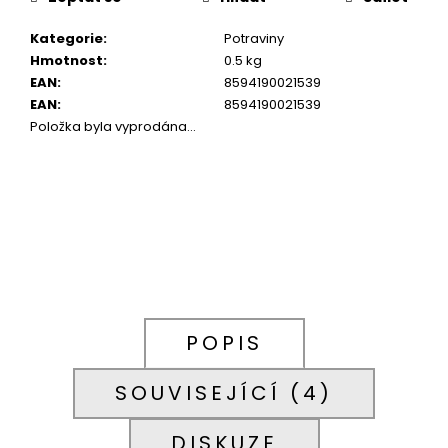
699
Kč
Kategorie
:
Potraviny
Hmotnost
:
0.5 kg
EAN
:
8594190021539
EAN
:
8594190021539
Položka byla vyprodána…
POPIS
SOUVISEJÍCÍ (4)
DISKUZE