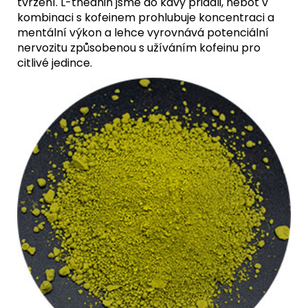
tvrzení. L-theanin jsme do kávy přidali, neboť v
kombinaci s kofeinem prohlubuje koncentraci a
mentální výkon a lehce vyrovnává potenciální
nervozitu způsobenou s užíváním kofeinu pro
citlivé jedince.