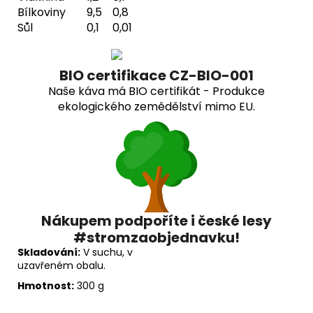
Bílkoviny
9,5
0,8
Sůl
0,1
0,01
BIO certifikace CZ-BIO-001
Naše káva má BIO certifikát - Produkce
ekologického zemědělství mimo EU.
Nákupem podpoříte i české lesy
#stromzaobjednavku!
Skladování:
V suchu, v
uzavřeném obalu.
Hmotnost:
300 g