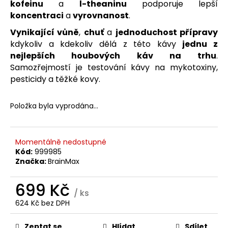
č
kofeinu
a
l-theaninu
podporuje lepší
u
koncentraci
a
vyrovnanost
.
j
Vynikající vůně
,
chuť
a
jednoduchost přípravy
e
kdykoliv a kdekoliv dělá z této kávy
jednu z
m
nejlepších houbových káv na trhu
.
e
Samozřejmostí je testování kávy na mykotoxiny,
pesticidy a těžké kovy.
BRAINMAX
SLEEP
MAGNESIUM,
Položka byla vyprodána…
250
MG,
100
KAPSLÍ
Momentálně nedostupné
(HOŘČÍK,
Kód:
999985
GABA,
Značka:
BrainMax
L-
THEANIN,
VITAMÍN
699 Kč
B6,
/ ks
ŠŤÁVA
624 Kč bez DPH
Z
Měrná
VIŠNĚ)
cena:
Zeptat se
Hlídat
Sdílet