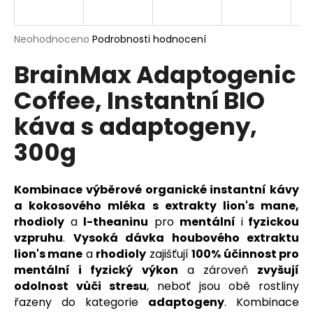
a
j
Průměrné
Neohodnoceno
Podrobnosti hodnocení
í
hodnocení
BrainMax Adaptogenic
produktu
t
je
?
Coffee, Instantní BIO
0,0
z
káva s adaptogeny,
5
hvězdiček.
300g
HLEDAT
Kombinace výběrové organické instantní kávy
a kokosového mléka s extrakty lion's mane,
D
rhodioly
a
l-theaninu
pro
mentální
i
fyzickou
o
vzpruhu
.
Vysoká dávka houbového extraktu
p
lion's mane
a
rhodioly
zajišťují
100% účinnost pro
o
mentální i fyzický výkon
a zároveň
zvyšují
r
odolnost vůči stresu
, neboť jsou obě rostliny
u
řazeny do kategorie
adaptogeny
. Kombinace