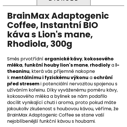
BrainMax Adaptogenic
Coffee, Instantní BIO
káva s Lion's mane,
Rhodiola, 300g
Směs prvotřídní
organické kávy
,
kokosového
mléka
,
funkční houby lion's mane
,
rhodioly
a
l-
theaninu
, která vás příjemně nakopne
k
mentálnímu i fyzickému výkonu
a
ochrání
před stresem
i potenciální nervozitou spojenou s
užíváním kofeinu. Díky vyváženému poměru kávy,
kokosového mléka a bylinek se nám podařilo
docílit vynikající chuti i aroma, proto pokud máte
jakoukoliv zkušenost s houbovou kávou, věříme, že
BrainMax Adaptogenic Coffee se stane vaší
nejoblíbenější funkční kávou s houbami.