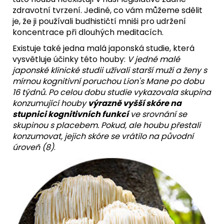
zdravotní tvrzení. Jediné, co vám můžeme sdělit
je, že ji používali budhističtí mniši pro udržení
koncentrace při dlouhých meditacích.
Existuje také jedna malá japonská studie, která
vysvětluje účinky této houby:
V jedné malé
japonské klinické studii užívali starší muži a ženy s
mírnou kognitivní poruchou Lion's Mane po dobu
16 týdnů. Po celou dobu studie vykazovala skupina
konzumující houby
výrazně vyšší skóre na
stupnici kognitivních funkcí
ve srovnání se
skupinou s placebem. Pokud, ale houbu přestali
konzumovat, jejich skóre se vrátilo na původní
úroveň (
8
)
.