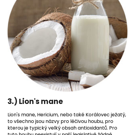
3.) Lion's mane
Lion's
mane, Hericium, nebo také Korálovec ježatý,
to všechno jsou názvy pro léčivou houbu, pro
kterou je typický velký obsah antioxidantů. Pro
tuto houbu neexistují v naší legislativě žádné