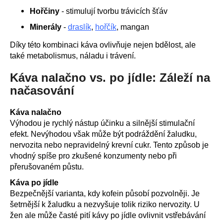
č
u
Hořčiny
- stimulují tvorbu trávicích šťáv
j
Minerály
-
draslík
,
hořčík
, mangan
e
m
Díky této kombinaci káva ovlivňuje nejen bdělost, ale
e
také metabolismus, náladu i trávení.
Káva nalačno vs. po jídle: Záleží na
BRAINMAX
načasování
MAGTEIN®,
HOŘČÍK
L-
Káva nalačno
TREONÁT,
Výhodou je rychlý nástup účinku a silnější stimulační
90
efekt. Nevýhodou však může být podráždění žaludku,
ROSTLINNÝCH
KAPSLÍ
nervozita nebo nepravidelný krevní cukr. Tento způsob je
vhodný spíše pro zkušené konzumenty nebo při
999
Kč
přerušovaném půstu.
Původně:
Káva po jídle
Bezpečnější varianta, kdy kofein působí pozvolněji. Je
šetrnější k žaludku a nezvyšuje tolik riziko nervozity. U
žen ale může časté pití kávy po jídle ovlivnit vstřebávání