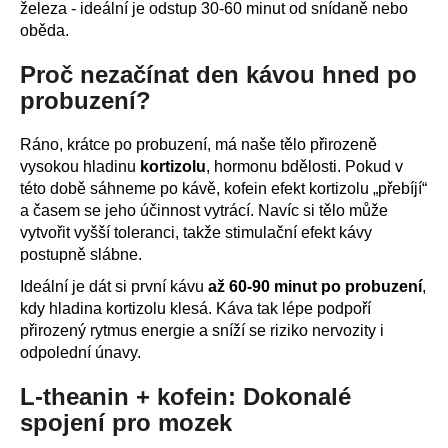
železa - ideální je odstup 30-60 minut od snídaně nebo
oběda.
Proč nezačínat den kávou hned po
probuzení?
Ráno, krátce po probuzení, má naše tělo přirozeně
vysokou hladinu
kortizolu
, hormonu bdělosti. Pokud v
této době sáhneme po kávě, kofein efekt kortizolu „přebíjí“
a časem se jeho účinnost vytrácí. Navíc si tělo může
vytvořit vyšší toleranci, takže stimulační efekt kávy
postupně slábne.
Ideální je dát si první kávu
až 60-90 minut po probuzení
,
kdy hladina kortizolu klesá. Káva tak lépe podpoří
přirozený rytmus energie a sníží se riziko nervozity i
odpolední únavy.
L-theanin + kofein: Dokonalé
spojení pro mozek