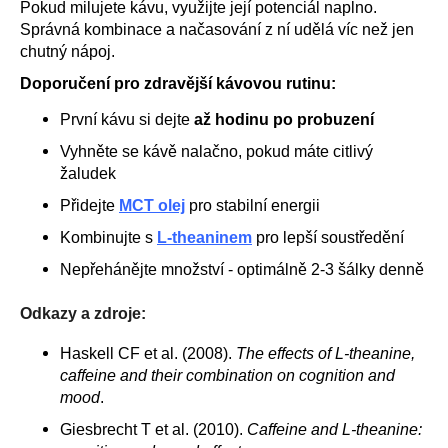
Pokud milujete kávu, využijte její potenciál naplno.
Správná kombinace a načasování z ní udělá víc než jen
chutný nápoj.
Doporučení pro zdravější kávovou rutinu:
První kávu si dejte
až hodinu po probuzení
Vyhněte se kávě nalačno, pokud máte citlivý
žaludek
Přidejte
MCT olej
pro stabilní energii
Kombinujte s
L-theaninem
pro lepší soustředění
Nepřehánějte množství - optimálně 2-3 šálky denně
Odkazy a zdroje:
Haskell CF et al. (2008).
The effects of L-theanine,
caffeine and their combination on cognition and
mood
.
Giesbrecht T et al. (2010).
Caffeine and L-theanine: