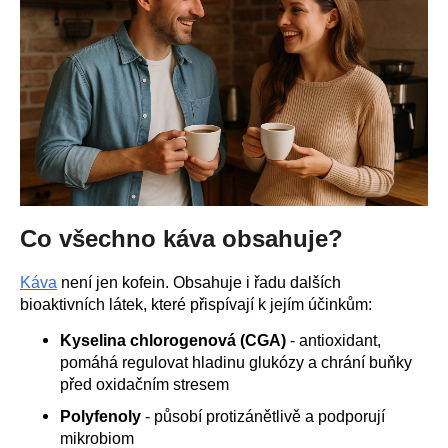
a
j
í
t
?
HLEDAT
Co všechno káva obsahuje?
Káva
není jen kofein. Obsahuje i řadu dalších
bioaktivních látek, které přispívají k jejím účinkům:
D
o
Kyselina chlorogenová (CGA)
- antioxidant,
p
pomáhá regulovat hladinu glukózy a chrání buňky
o
před oxidačním stresem
r
Polyfenoly
- působí protizánětlivě a podporují
u
mikrobiom