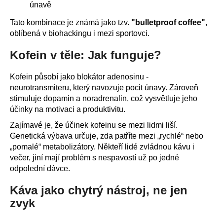
únavě
Tato kombinace je známá jako tzv.
"bulletproof coffee"
,
oblíbená v biohackingu i mezi sportovci.
Kofein v těle: Jak funguje?
Kofein působí jako blokátor adenosinu -
neurotransmiteru, který navozuje pocit únavy. Zároveň
stimuluje dopamin a noradrenalin, což vysvětluje jeho
účinky na motivaci a produktivitu.
Zajímavé je, že účinek kofeinu se mezi lidmi liší.
Genetická výbava určuje, zda patříte mezi „rychlé“ nebo
„pomalé“ metabolizátory. Někteří lidé zvládnou kávu i
večer, jiní mají problém s nespavostí už po jedné
odpolední dávce.
Káva jako chytrý nástroj, ne jen
zvyk