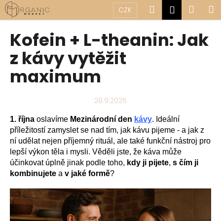
K
Přejít
Hledat
Náku
M
Přihlášen
CZK
na
o
obsah
Zpět
Zpět
košík
š
Kofein + L-theanin: Jak
í
C
z kávy vytěžit
k
o
maximum
p
o
28.9.2025
t
ř
1. října
oslavíme
Mezinárodní den
kávy
. Ideální
e
příležitostí zamyslet se nad tím, jak kávu pijeme - a jak z
b
ní udělat nejen příjemný rituál, ale také funkční nástroj pro
lepší výkon těla i mysli. Věděli jste, že káva může
u
účinkovat úplně jinak podle toho,
kdy ji pijete
,
s čím ji
j
kombinujete
a
v jaké formě
?
e
t
e
n